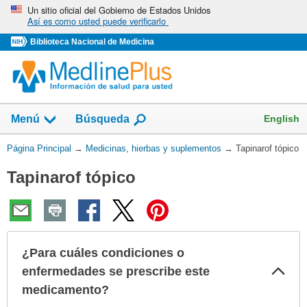
Omita
Un sitio oficial del Gobierno de Estados Unidos
Así es como usted puede verificarlo
y
vaya
Biblioteca Nacional de Medicina
al
Contenido
Mostrar
English
Menú
Búsqueda
el
campo
Usted
Página Principal
→
Medicinas, hierbas y suplementos
→
Tapinarof tópico
de
está
Tapinarof tópico
aquí:
¿Para cuáles condiciones o
Col
enfermedades se prescribe este
sec
medicamento?