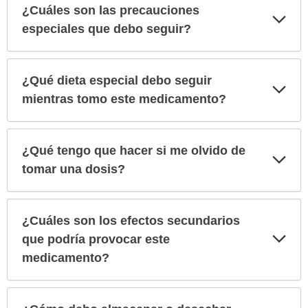
¿Cuáles son las precauciones
Exp
sec
especiales que debo seguir?
¿Qué dieta especial debo seguir
Exp
sec
mientras tomo este medicamento?
¿Qué tengo que hacer si me olvido de
Exp
sec
tomar una dosis?
¿Cuáles son los efectos secundarios
Exp
que podría provocar este
sec
medicamento?