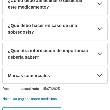
¿Cómo debo almacenar o desechar
Exp
sec
este medicamento?
¿Qué debo hacer en caso de una
Exp
sec
sobredosis?
¿Qué otra información de importancia
Exp
sec
debería saber?
Exp
Marcas comerciales
sec
Documento actualizado -
15/07/2025
Hojee las páginas sobre medicinas