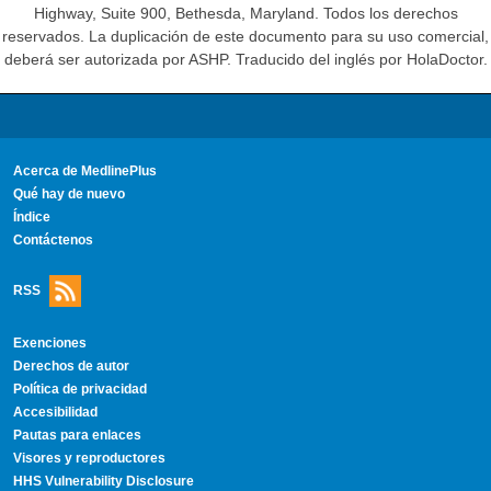
Highway, Suite 900, Bethesda, Maryland. Todos los derechos
reservados. La duplicación de este documento para su uso comercial,
deberá ser autorizada por ASHP. Traducido del inglés por HolaDoctor.
Acerca de MedlinePlus
Qué hay de nuevo
Índice
Contáctenos
RSS
Exenciones
Derechos de autor
Política de privacidad
Accesibilidad
Pautas para enlaces
Visores y reproductores
HHS Vulnerability Disclosure