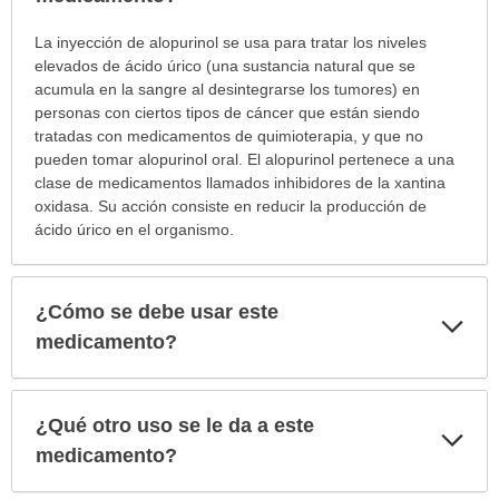
¿Para
La inyección de alopurinol se usa para tratar los niveles
cuáles
elevados de ácido úrico (una sustancia natural que se
condiciones
acumula en la sangre al desintegrarse los tumores) en
o
personas con ciertos tipos de cáncer que están siendo
enfermedades
tratadas con medicamentos de quimioterapia, y que no
se
pueden tomar alopurinol oral. El alopurinol pertenece a una
prescribe
clase de medicamentos llamados inhibidores de la xantina
este
oxidasa. Su acción consiste en reducir la producción de
medicamento?
ácido úrico en el organismo.
ha
sido
extendido.
¿Cómo se debe usar este
Exp
sec
medicamento?
¿Qué otro uso se le da a este
Exp
sec
medicamento?