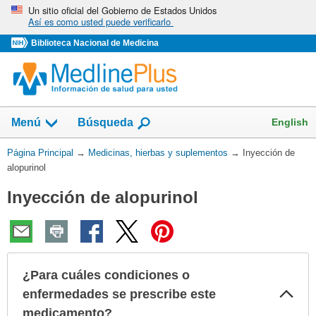
Omita
Un sitio oficial del Gobierno de Estados Unidos
Así es como usted puede verificarlo
y
vaya
Biblioteca Nacional de Medicina
al
Contenido
Mostrar
English
Menú
Búsqueda
el
campo
Usted
Página Principal
→
Medicinas, hierbas y suplementos
→
Inyección de
de
está
alopurinol
aquí:
Inyección de alopurinol
¿Para cuáles condiciones o
Col
enfermedades se prescribe este
sec
medicamento?