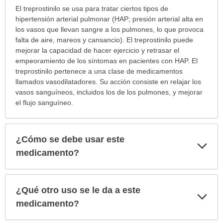
¿Para
El treprostinilo se usa para tratar ciertos tipos de
cuáles
hipertensión arterial pulmonar (HAP; presión arterial alta en
condiciones
los vasos que llevan sangre a los pulmones, lo que provoca
o
falta de aire, mareos y cansancio). El treprostinilo puede
enfermedades
mejorar la capacidad de hacer ejercicio y retrasar el
se
empeoramiento de los síntomas en pacientes con HAP. El
prescribe
treprostinilo pertenece a una clase de medicamentos
este
llamados vasodilatadores. Su acción consiste en relajar los
medicamento?
vasos sanguíneos, incluidos los de los pulmones, y mejorar
ha
el flujo sanguíneo.
sido
extendido.
¿Cómo se debe usar este
Exp
sec
medicamento?
¿Qué otro uso se le da a este
Exp
sec
medicamento?