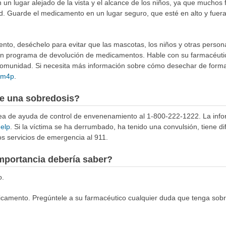
n lugar alejado de la vista y el alcance de los niños, ya que muchos 
d. Guarde el medicamento en un lugar seguro, que esté en alto y fuera
to, deséchelo para evitar que las mascotas, los niños y otras person
 un programa de devolución de medicamentos. Hable con su farmacéuti
munidad. Si necesita más información sobre cómo desechar de forma 
4Rm4p
.
e una sobredosis?
ínea de ayuda de control de envenenamiento al 1-800-222-1222. La info
help
. Si la víctima se ha derrumbado, ha tenido una convulsión, tiene di
s servicios de emergencia al 911.
mportancia debería saber?
o.
amento. Pregúntele a su farmacéutico cualquier duda que tenga sobre