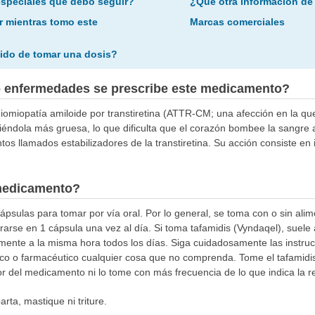
especiales que debo seguir?
¿Qué otra información de
r mientras tomo este
Marcas comerciales
ido de tomar una dosis?
o enfermedades se prescribe este medicamento?
rdiomiopatía amiloide por transtiretina (ATTR-CM; una afección en la que
iéndola más gruesa, lo que dificulta que el corazón bombee la sangre
s llamados estabilizadores de la transtiretina. Su acción consiste en 
medicamento?
ápsulas para tomar por vía oral. Por lo general, se toma con o sin alim
rarse en 1 cápsula una vez al día. Si toma tafamidis (Vyndaqel), suele
mente a la misma hora todos los días. Siga cuidadosamente las instrucc
o o farmacéutico cualquier cosa que no comprenda. Tome el tafamidis
 del medicamento ni lo tome con más frecuencia de lo que indica la r
rta, mastique ni triture.