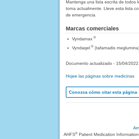
Mantenga una lista escrita de todos 
toma actualmente. Lleve esta lista co
de emergencia.
Marcas comerciales
®
Vyndamax
®
Vyndaqel
(tafamadis meglumina
Documento actualizado -
15/04/2022
Hojee las páginas sobre medicinas
Conozca cómo citar esta página
Am
®
AHFS
Patient Medication Informatio