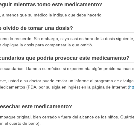
seguir mientras tomo este medicamento?
, a menos que su médico le indique que debe hacerlo.
 olvido de tomar una dosis?
omo lo recuerde. Sin embargo, si ya casi es hora de la dosis siguiente,
o duplique la dosis para compensar la que omitió.
ecundarios que podría provocar este medicamento?
s secundarios. Llame a su médico si experimenta algún problema inus
rave, usted o su doctor puede enviar un informe al programa de divulg
edicamentos (FDA, por su sigla en inglés) en la página de Internet (
ht
esechar este medicamento?
aque original, bien cerrado y fuera del alcance de los niños. Guárde
en el cuarto de baño).