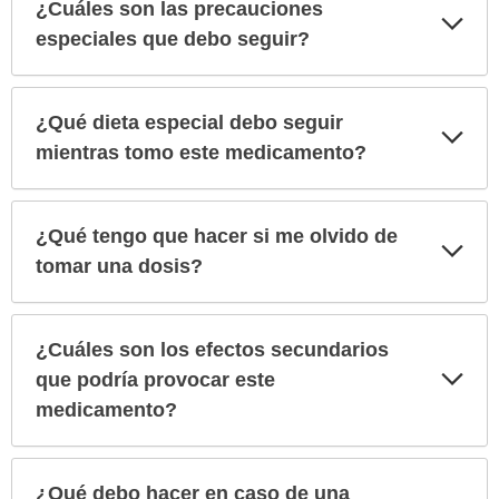
¿Cuáles son las precauciones
Exp
sec
especiales que debo seguir?
¿Qué dieta especial debo seguir
Exp
sec
mientras tomo este medicamento?
¿Qué tengo que hacer si me olvido de
Exp
sec
tomar una dosis?
¿Cuáles son los efectos secundarios
Exp
que podría provocar este
sec
medicamento?
¿Qué debo hacer en caso de una