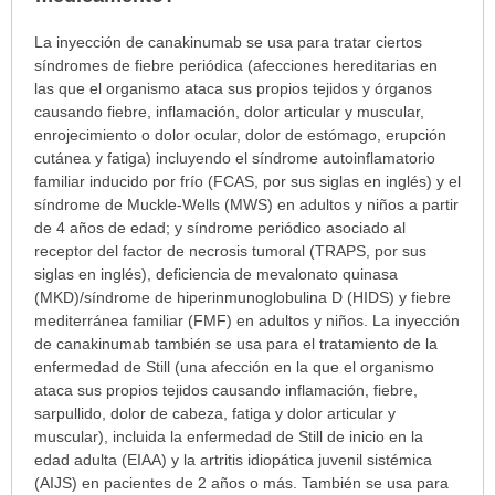
¿Para
La inyección de canakinumab se usa para tratar ciertos
cuáles
síndromes de fiebre periódica (afecciones hereditarias en
condiciones
las que el organismo ataca sus propios tejidos y órganos
o
causando fiebre, inflamación, dolor articular y muscular,
enfermedades
enrojecimiento o dolor ocular, dolor de estómago, erupción
se
cutánea y fatiga) incluyendo el síndrome autoinflamatorio
prescribe
familiar inducido por frío (FCAS, por sus siglas en inglés) y el
este
síndrome de Muckle-Wells (MWS) en adultos y niños a partir
medicamento?
de 4 años de edad; y síndrome periódico asociado al
ha
receptor del factor de necrosis tumoral (TRAPS, por sus
sido
siglas en inglés), deficiencia de mevalonato quinasa
extendido.
(MKD)/síndrome de hiperinmunoglobulina D (HIDS) y fiebre
mediterránea familiar (FMF) en adultos y niños. La inyección
de canakinumab también se usa para el tratamiento de la
enfermedad de Still (una afección en la que el organismo
ataca sus propios tejidos causando inflamación, fiebre,
sarpullido, dolor de cabeza, fatiga y dolor articular y
muscular), incluida la enfermedad de Still de inicio en la
edad adulta (EIAA) y la artritis idiopática juvenil sistémica
(AIJS) en pacientes de 2 años o más. También se usa para