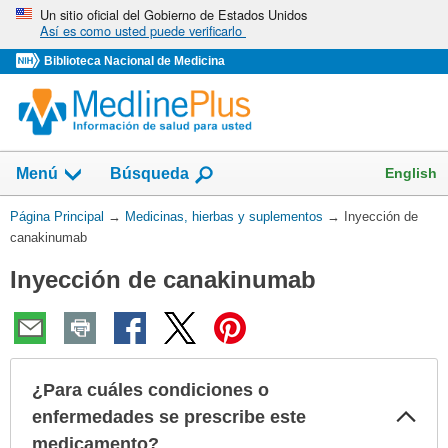
Omita
Un sitio oficial del Gobierno de Estados Unidos
Así es como usted puede verificarlo
y
vaya
Biblioteca Nacional de Medicina
al
Contenido
Mostrar
English
Menú
Búsqueda
el
campo
Usted
Página Principal
→
Medicinas, hierbas y suplementos
→
Inyección de
de
está
canakinumab
aquí:
Inyección de canakinumab
¿Para cuáles condiciones o
Col
enfermedades se prescribe este
sec
medicamento?