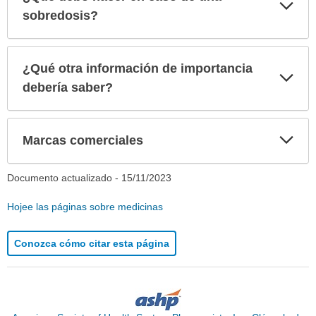
Exp
sec
sobredosis?
¿Qué otra información de importancia
Exp
sec
debería saber?
Exp
Marcas comerciales
sec
Documento actualizado -
15/11/2023
Hojee las páginas sobre medicinas
Conozca cómo citar esta página