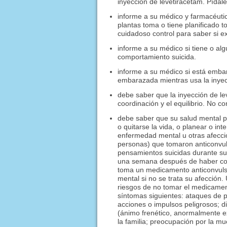
inyección de levetiracetam. Pídale
informe a su médico y farmacéuti
plantas toma o tiene planificado
cuidadoso control para saber si e
informe a su médico si tiene o a
comportamiento suicida.
informe a su médico si está emb
embarazada mientras usa la inyec
debe saber que la inyección de l
coordinación y el equilibrio. No 
debe saber que su salud mental p
o quitarse la vida, o planear o int
enfermedad mental u otras afecc
personas) que tomaron anticonvuls
pensamientos suicidas durante su
una semana después de haber com
toma un medicamento anticonvulsi
mental si no se trata su afección
riesgos de no tomar el medicamen
síntomas siguientes: ataques de p
acciones o impulsos peligrosos; d
(ánimo frenético, anormalmente ex
la familia; preocupación por la m