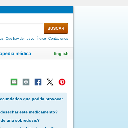
BUSCAR
lus
Qué hay de nuevo
Índice
Contáctenos
English
lopedia médica
secundarios que podría provocar
 desechar este medicamento?
 de una sobredosis?