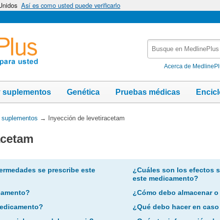
 Unidos
Así es como usted puede verificarlo
Busque
en
MedlinePlus
Acerca de MedlineP
y suplementos
Genética
Pruebas médicas
Encic
y suplementos
→
Inyección de levetiracetam
acetam
ermedades se prescribe este
¿Cuáles son los efectos 
este medicamento?
camento?
¿Cómo debo almacenar o
 medicamento?
¿Qué debo hacer en caso