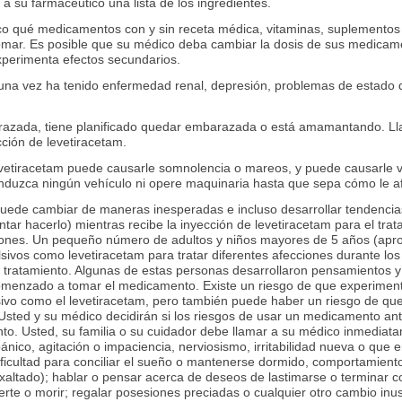
 a su farmacéutico una lista de los ingredientes.
co qué medicamentos con y sin receta médica, vitaminas, suplementos 
 tomar. Es posible que su médico deba cambiar la dosis de sus medica
xperimenta efectos secundarios.
lguna vez ha tenido enfermedad renal, depresión, problemas de estado
arazada, tiene planificado quedar embarazada o está amamantando. Ll
ción de levetiracetam.
evetiracetam puede causarle somnolencia o mareos, y puede causarle v
conduzca ningún vehículo ni opere maquinaria hasta que sepa cómo le 
uede cambiar de maneras inesperadas e incluso desarrollar tendencia
entar hacerlo) mientras recibe la inyección de levetiracetam para el trat
iones. Un pequeño número de adultos y niños mayores de 5 años (ap
ivos como levetiracetam para tratar diferentes afecciones durante los e
 tratamiento. Algunas de estas personas desarrollaron pensamientos 
enzado a tomar el medicamento. Existe un riesgo de que experimente
vo como el levetiracetam, pero también puede haber un riesgo de qu
. Usted y su médico decidirán si los riesgos de usar un medicamento an
to. Usted, su familia o su cuidador debe llamar a su médico inmediata
ánico, agitación o impaciencia, nerviosismo, irritabilidad nueva o que
ificultad para conciliar el sueño o mantenerse dormido, comportamiento
altado); hablar o pensar acerca de deseos de lastimarse o terminar co
uerte o morir; regalar posesiones preciadas o cualquier otro cambio in