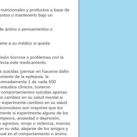
nutricionales y productos a base de
mentos o mantenerlo bajo un
 de ánimo o pensamientos o
ame a su médico si queda
isión borrosa o problemas con la
afecta este medicamento.
s suicidas (pensar en hacerse daño
amiento de la epilepsia, la
roximadamente 1 de cada 500
studios clínicos, tuvieron
y comportamientos suicidas apenas
 cambios en su salud mental si
e experimente cambios en su salud
ticonvulsivo son mayores que los
mente si experimenta alguno de los
 empeora, ansiedad o depresión;
 agresivo, enojo o violencia, manías
n su vida; alejarse de los amigos y
usual en el comportamiento o ánimo.