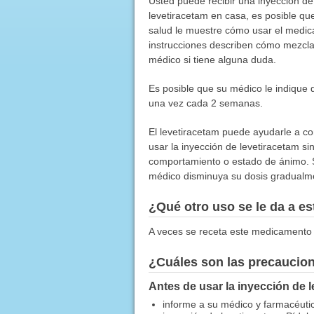
Usted puede recibir una inyección de
levetiracetam en casa, es posible qu
salud le muestre cómo usar el medic
instrucciones describen cómo mezclar
médico si tiene alguna duda.
Es posible que su médico le indique 
una vez cada 2 semanas.
El levetiracetam puede ayudarle a con
usar la inyección de levetiracetam s
comportamiento o estado de ánimo. S
médico disminuya su dosis gradualm
¿Qué otro uso se le da a 
A veces se receta este medicamento 
¿Cuáles son las precaucio
Antes de usar la inyección de l
informe a su médico y farmacéutico