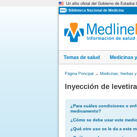
Un sitio oficial del Gobierno de Estados
Omita
y
Biblioteca Nacional de Medicina
vaya
al
Contenido
Temas de salud
Medicinas 
Usted
Página Principal
→
Medicinas, hierbas 
está
Inyección de levetir
aquí:
¿Para cuáles condiciones o enf
medicamento?
¿Cómo se debe usar este medi
¿Qué otro uso se le da a este