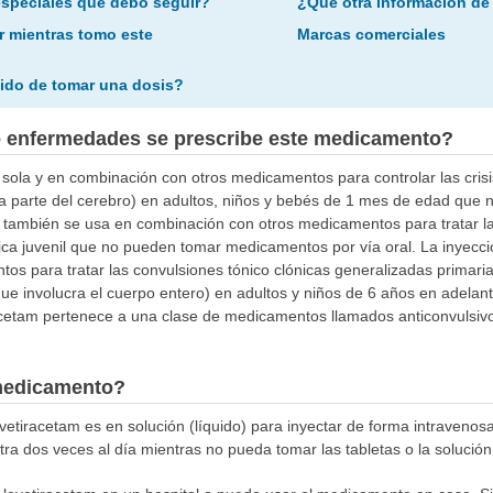
especiales que debo seguir?
¿Qué otra información de
r mientras tomo este
Marcas comerciales
ido de tomar una dosis?
o enfermedades se prescribe este medicamento?
sola y en combinación con otros medicamentos para controlar las crisis
na parte del cerebro) en adultos, niños y bebés de 1 mes de edad qu
m también se usa en combinación con otros medicamentos para tratar la
ica juvenil que no pueden tomar medicamentos por vía oral. La inyecci
os para tratar las convulsiones tónico clónicas generalizadas primar
que involucra el cuerpo entero) en adultos y niños de 6 años en adela
acetam pertenece a una clase de medicamentos llamados anticonvulsivos
medicamento?
vetiracetam es en solución (líquido) para inyectar de forma intravenos
a dos veces al día mientras no pueda tomar las tabletas o la solución o