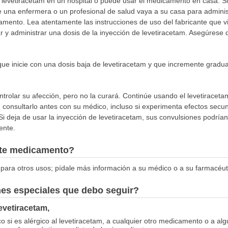
 levetiracetam en un hospital o puede usar el medicamento en casa. Si v
e una enfermera o un profesional de salud vaya a su casa para adminis
amento. Lea atentamente las instrucciones de uso del fabricante que 
 y administrar una dosis de la inyección de levetiracetam. Asegúrese 
que inicie con una dosis baja de levetiracetam y que incremente grad
trolar su afección, pero no la curará. Continúe usando el levetiracetam
in consultarlo antes con su médico, incluso si experimenta efectos sec
i deja de usar la inyección de levetiracetam, sus convulsiones podría
ente.
este medicamento?
para otros usos; pídale más información a su médico o a su farmacéut
nes especiales que debo seguir?
evetiracetam,
 si es alérgico al levetiracetam, a cualquier otro medicamento o a alg