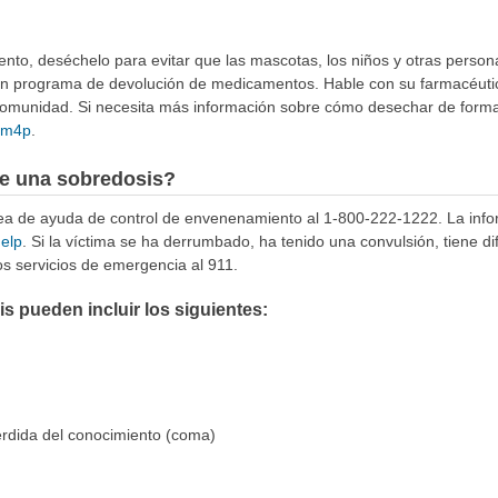
to, deséchelo para evitar que las mascotas, los niños y otras person
 un programa de devolución de medicamentos. Hable con su farmacéuti
munidad. Si necesita más información sobre cómo desechar de forma 
4Rm4p
.
e una sobredosis?
ínea de ayuda de control de envenenamiento al 1-800-222-1222. La info
help
. Si la víctima se ha derrumbado, ha tenido una convulsión, tiene di
s servicios de emergencia al 911.
 pueden incluir los siguientes:
érdida del conocimiento (coma)