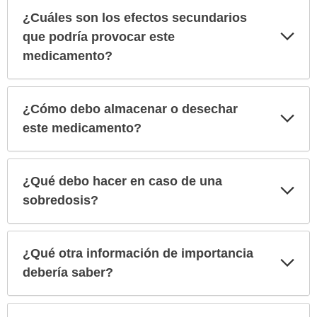
¿Cuáles son los efectos secundarios
Exp
que podría provocar este
sec
medicamento?
¿Cómo debo almacenar o desechar
Exp
sec
este medicamento?
¿Qué debo hacer en caso de una
Exp
sec
sobredosis?
¿Qué otra información de importancia
Exp
sec
debería saber?