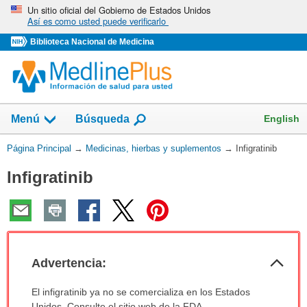
Omita
Un sitio oficial del Gobierno de Estados Unidos
Así es como usted puede verificarlo
y
vaya
Biblioteca Nacional de Medicina
al
Contenido
Mostrar
English
Menú
Búsqueda
el
campo
Usted
Página Principal
→
Medicinas, hierbas y suplementos
→
Infigratinib
de
está
Infigratinib
aquí:
Col
Advertencia:
sec
Advertencia:
El infigratinib ya no se comercializa en los Estados
ha
Unidos. Consulte el sitio web de la FDA