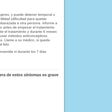
mujeres, y puede detener temporal o
lidad (dificultad para quedar
barazada a otra persona. informe a
 antes de empezar el tratamiento
te el tratamiento y durante 6 meses
n usar métodos anticonceptivos
da. Llame a su médico, si queda
l feto.
namida ni durante los 7 días
iera de estos síntomas es grave