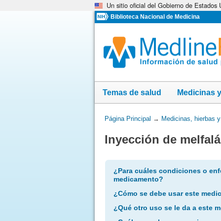
Un sitio oficial del Gobierno de Estados
Omita
y
Biblioteca Nacional de Medicina
vaya
al
Contenido
Temas de salud
Medicinas 
Usted
Página Principal
→
Medicinas, hierbas 
está
Inyección de melfal
aquí:
¿Para cuáles condiciones o enf
medicamento?
¿Cómo se debe usar este medi
¿Qué otro uso se le da a este