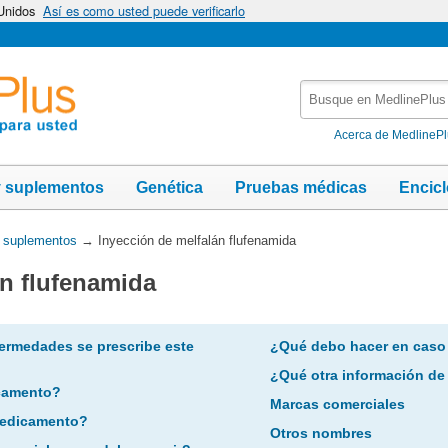
 Unidos
Así es como usted puede verificarlo
Busque
en
MedlinePlus
Acerca de MedlineP
y suplementos
Genética
Pruebas médicas
Encic
y suplementos
→
Inyección de melfalán flufenamida
án flufenamida
ermedades se prescribe este
¿Qué debo hacer en caso
¿Qué otra información de
camento?
Marcas comerciales
 medicamento?
Otros nombres