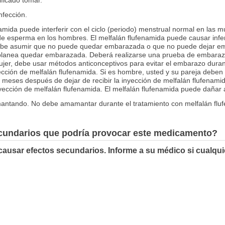
nfección.
amida puede interferir con el ciclo (periodo) menstrual normal en las 
esperma en los hombres. El melfalán flufenamida puede causar inferti
be asumir que no puede quedar embarazada o que no puede dejar em
planea quedar embarazada. Deberá realizarse una prueba de embarazo
ujer, debe usar métodos anticonceptivos para evitar el embarazo duran
yección de melfalán flufenamida. Si es hombre, usted y su pareja debe
3 meses después de dejar de recibir la inyección de melfalán flufenami
ección de melfalán flufenamida. El melfalán flufenamida puede dañar a
antando. No debe amamantar durante el tratamiento con melfalán flufe
ecundarios que podría provocar este medicamento?
causar efectos secundarios. Informe a su médico si cualqu