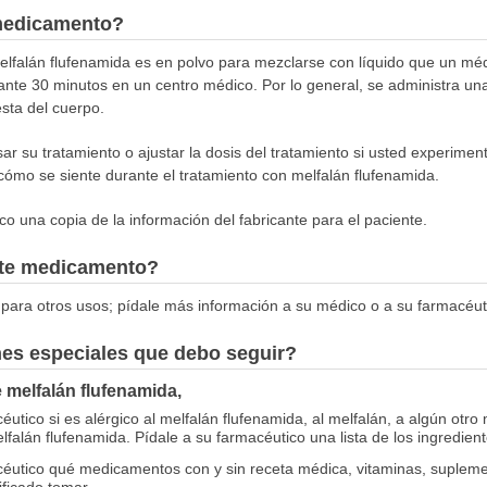
medicamento?
melfalán flufenamida es en polvo para mezclarse con líquido que un mé
ante 30 minutos en un centro médico. Por lo general, se administra u
sta del cuerpo.
r su tratamiento o ajustar la dosis del tratamiento si usted experimen
ómo se siente durante el tratamiento con melfalán flufenamida.
o una copia de la información del fabricante para el paciente.
este medicamento?
para otros usos; pídale más información a su médico o a su farmacéut
nes especiales que debo seguir?
e melfalán flufenamida,
utico si es alérgico al melfalán flufenamida, al melfalán, a algún otr
lfalán flufenamida. Pídale a su farmacéutico una lista de los ingredient
céutico qué medicamentos con y sin receta médica, vitaminas, suplemen
ificado tomar.