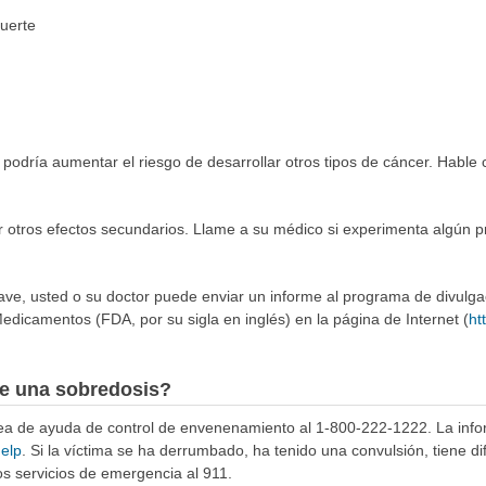
fuerte
 podría aumentar el riesgo de desarrollar otros tipos de cáncer. Hable
r otros efectos secundarios. Llame a su médico si experimenta algún 
rave, usted o su doctor puede enviar un informe al programa de divulg
edicamentos (FDA, por su sigla en inglés) en la página de Internet (
ht
e una sobredosis?
ínea de ayuda de control de envenenamiento al 1-800-222-1222. La info
help
. Si la víctima se ha derrumbado, ha tenido una convulsión, tiene di
s servicios de emergencia al 911.