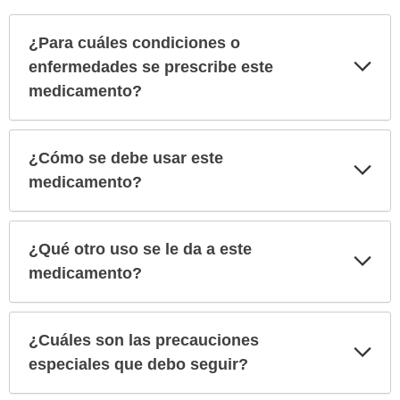
¿Para cuáles condiciones o
Exp
enfermedades se prescribe este
sec
medicamento?
¿Cómo se debe usar este
Exp
sec
medicamento?
¿Qué otro uso se le da a este
Exp
sec
medicamento?
¿Cuáles son las precauciones
Exp
sec
especiales que debo seguir?