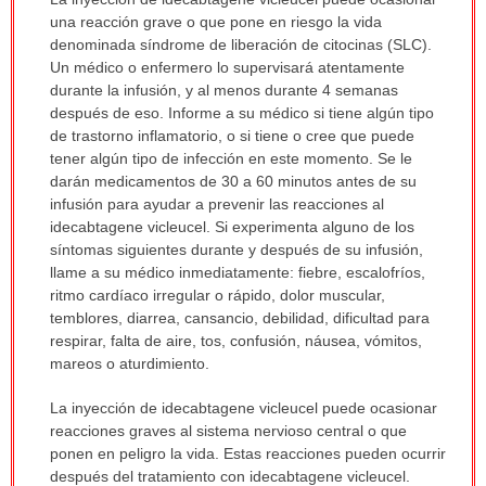
ha
una reacción grave o que pone en riesgo la vida
sido
denominada síndrome de liberación de citocinas (SLC).
extendido.
Un médico o enfermero lo supervisará atentamente
durante la infusión, y al menos durante 4 semanas
después de eso. Informe a su médico si tiene algún tipo
de trastorno inflamatorio, o si tiene o cree que puede
tener algún tipo de infección en este momento. Se le
darán medicamentos de 30 a 60 minutos antes de su
infusión para ayudar a prevenir las reacciones al
idecabtagene vicleucel. Si experimenta alguno de los
síntomas siguientes durante y después de su infusión,
llame a su médico inmediatamente: fiebre, escalofríos,
ritmo cardíaco irregular o rápido, dolor muscular,
temblores, diarrea, cansancio, debilidad, dificultad para
respirar, falta de aire, tos, confusión, náusea, vómitos,
mareos o aturdimiento.
La inyección de idecabtagene vicleucel puede ocasionar
reacciones graves al sistema nervioso central o que
ponen en peligro la vida. Estas reacciones pueden ocurrir
después del tratamiento con idecabtagene vicleucel.