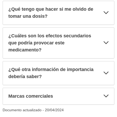
¿Qué tengo que hacer si me olvido de
Exp
sec
tomar una dosis?
¿Cuáles son los efectos secundarios
Exp
que podría provocar este
sec
medicamento?
¿Qué otra información de importancia
Exp
sec
debería saber?
Exp
Marcas comerciales
sec
Documento actualizado -
20/04/2024