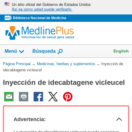
Omita
Un sitio oficial del Gobierno de Estados Unidos
Así es como usted puede verificarlo
y
vaya
Biblioteca Nacional de Medicina
al
Contenido
Mostrar
English
Menú
Búsqueda
el
campo
Usted
Página Principal
→
Medicinas, hierbas y suplementos
→
Inyección de
de
está
idecabtagene vicleucel
aquí:
Inyección de idecabtagene vicleucel
Col
Advertencia:
sec
Advertencia:
La inyección de idecabtagene vicleucel puede ocasionar