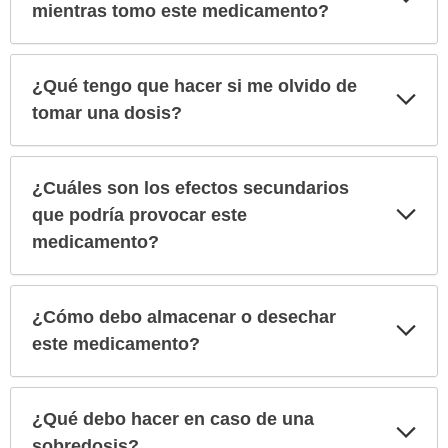
sec
mientras tomo este medicamento?
¿Qué tengo que hacer si me olvido de
Exp
sec
tomar una dosis?
¿Cuáles son los efectos secundarios
Exp
que podría provocar este
sec
medicamento?
¿Cómo debo almacenar o desechar
Exp
sec
este medicamento?
¿Qué debo hacer en caso de una
Exp
sec
sobredosis?