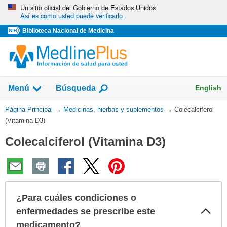
Omita
Un sitio oficial del Gobierno de Estados Unidos
Así es como usted puede verificarlo
y
vaya
Biblioteca Nacional de Medicina
al
Contenido
Mostrar
English
Menú
Búsqueda
el
campo
Usted
Página Principal
→
Medicinas, hierbas y suplementos
→
Colecalciferol
de
está
(Vitamina D3)
aquí:
Colecalciferol (Vitamina D3)
¿Para cuáles condiciones o
Col
enfermedades se prescribe este
sec
medicamento?