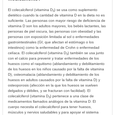
¿Para
El colecalciferol (vitamina D
) se usa como suplemento
3
cuáles
dietético cuando la cantidad de vitamina D en la dieta no es
condiciones
suficiente. Las personas con mayor riesgo de deficiencia de
o
vitamina D son los adultos mayores, los bebés lactantes, las
enfermedades
personas de piel oscura, las personas con obesidad y las
se
personas con exposición limitada al sol o enfermedades
prescribe
gastrointestinales (GI; que afectan el estómago o los
este
intestinos) como la enfermedad de Crohn o enfermedad
medicamento?
celíaca. El colecalciferol (vitamina D
) también se usa junto
3
ha
con el calcio para prevenir y tratar enfermedades de los
sido
huesos como el raquitismo (ablandamiento y debilitamiento
extendido.
de los huesos en los niños causado por la falta de vitamina
D), osteomalacia (ablandamiento y debilitamiento de los
huesos en adultos causados por la falta de vitamina D) y
osteoporosis (afección en la que los huesos se vuelven
delgados y débiles, y se fracturan con facilidad). El
colecalciferol (vitamina D
) pertenece a una clase de
3
medicamentos llamados análogos de la vitamina D. El
cuerpo necesita el colecalciferol para tener huesos,
músculos y nervios saludables y para apoyar el sistema