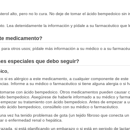
terol alto, pero no lo cura. No deje de tomar el ácido bempedoico sin 
to. Lea detenidamente la información y pídale a su farmacéutico que l
este medicamento?
 para otros usos; pídale más información a su médico o a su farmacéut
nes especiales que debo seguir?
ico,
co si es alérgico a este medicamento, a cualquier componente de este
ias. Informe a su médico o farmacéutico si tiene alguna alergia o si
omarse con ácido bempedoico. Otros medicamentos pueden causar camb
cido bempedoico. Asegúrese de haberle informado a su médico y farm
empezar su tratamiento con ácido bempedoico. Antes de empezar a usa
do ácido bempedoico, consúltelo con su médico o farmacéutico.
guna vez ha tenido problemas de gota (un tejido fibroso que conecta u
iar o enfermedad renal o hepática.
azada, si está planificando un embarazo o si está en periodo de lact