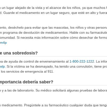
n lugar alejado de la vista y el alcance de los niños, ya que muchos 
d. Guarde el medicamento en un lugar seguro, que esté en alto y fuer
to, deséchelo para evitar que las mascotas, los niños y otras person
 un programa de devolución de medicamentos. Hable con su farmacéuti
munidad. Si necesita más información sobre cómo desechar de forma 
4Rm4p
e una sobredosis?
ínea de ayuda de control de envenenamiento al
1-800-222-1222
. La inf
help
. Si la víctima se ha desmayado, ha tenido una convulsión, tiene p
los servicios de emergencia al 911.
mportancia debería saber?
o y a las de laboratorio. Su médico solicitará algunas pruebas de labo
 medicamento. Pregúntele a su farmacéutico cualquier duda que teng