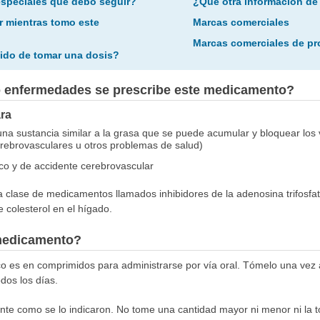
especiales que debo seguir?
¿Qué otra información de
r mientras tomo este
Marcas comerciales
Marcas comerciales de p
ido de tomar una dosis?
o enfermedades se prescribe este medicamento?
ra
 (una sustancia similar a la grasa que se puede acumular y bloquear l
erebrovasculares u otros problemas de salud)
aco y de accidente cerebrovascular
clase de medicamentos llamados inhibidores de la adenosina trifosfato
 colesterol en el hígado.
medicamento?
 es en comprimidos para administrarse por vía oral. Tómelo una vez al
dos los días.
e como se lo indicaron. No tome una cantidad mayor ni menor ni la 