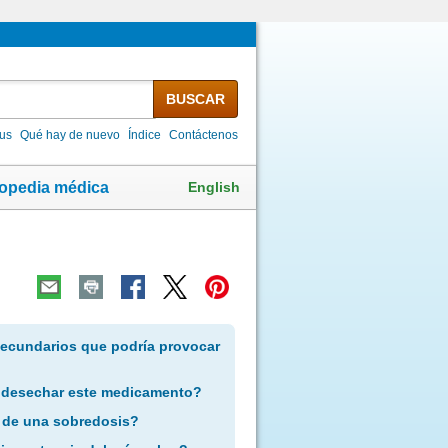
BUSCAR
lus
Qué hay de nuevo
Índice
Contáctenos
English
lopedia médica
secundarios que podría provocar
 desechar este medicamento?
 de una sobredosis?