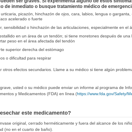
ueden ser graves. Si experimenta alguno de estos síntomas
o de inmediato o busque tratamiento médico de emergenci
rticaria, picazón, hinchazón de ojos, cara, labios, lengua o garganta, d
aco acelerado o fuerte
or, sensibilidad o hinchazón de las articulaciones, especialmente en el 
estallido en un área de un tendón; si tiene moretones después de una 
tar peso en el área afectada del tendón
arte superior derecha del estómago
s o dificultad para respirar
 otros efectos secundarios. Llame a su médico si tiene algún problem
 grave, usted o su médico puede enviar un informe al programa de In
imentos y Medicamentos (FDA) en línea (
https://www.fda.gov/Safety/
esechar este medicamento?
ase original, cerrado herméticamente y fuera del alcance de los niñ
ad (no en el cuarto de baño).