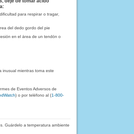
, deje de tomar ácido
a:
ificultad para respirar o tragar,
área del dedo gordo del pie
lesión en el área de un tendón o
a inusual mientras toma este
formes de Eventos Adversos de
MedWatch
) o por teléfono al (
1-800-
os. Guárdelo a temperatura ambiente