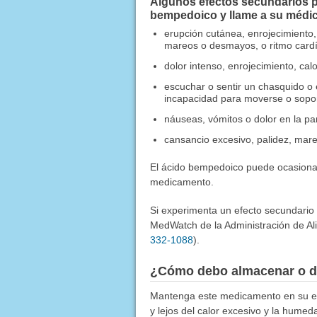
Algunos efectos secundarios p
bempedoico y llame a su médic
erupción cutánea, enrojecimiento, u
mareos o desmayos, o ritmo cardí
dolor intenso, enrojecimiento, cal
escuchar o sentir un chasquido o 
incapacidad para moverse o sopor
náuseas, vómitos o dolor en la p
cansancio excesivo, palidez, mareo
El ácido bempedoico puede ocasionar
medicamento.
Si experimenta un efecto secundario
MedWatch de la Administración de Al
332-1088
).
¿Cómo debo almacenar o d
Mantenga este medicamento en su env
y lejos del calor excesivo y la humed