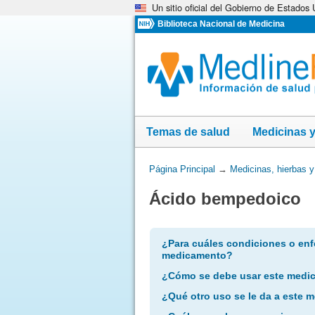
Un sitio oficial del Gobierno de Estados
Omita
y
Biblioteca Nacional de Medicina
vaya
al
Contenido
Temas de salud
Medicinas 
Usted
Página Principal
→
Medicinas, hierbas 
está
Ácido bempedoico
aquí:
¿Para cuáles condiciones o enf
medicamento?
¿Cómo se debe usar este medi
¿Qué otro uso se le da a este