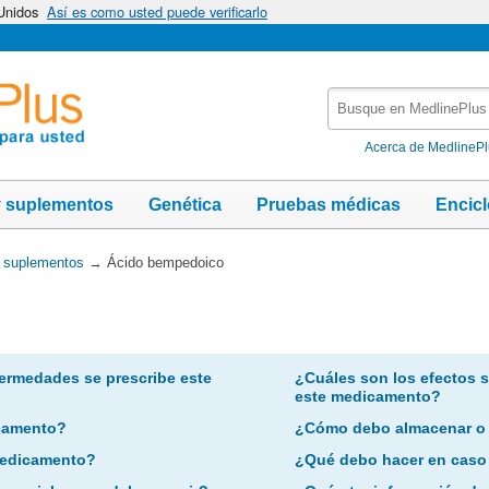
 Unidos
Así es como usted puede verificarlo
Busque
en
MedlinePlus
Acerca de MedlineP
y suplementos
Genética
Pruebas médicas
Encic
y suplementos
→
Ácido bempedoico
ermedades se prescribe este
¿Cuáles son los efectos 
este medicamento?
camento?
¿Cómo debo almacenar o
 medicamento?
¿Qué debo hacer en caso