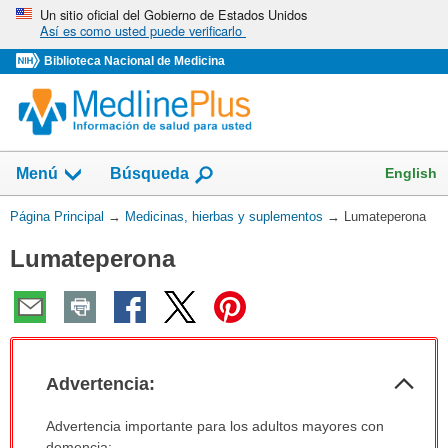
Omita
Un sitio oficial del Gobierno de Estados Unidos
Así es como usted puede verificarlo
y
vaya
Biblioteca Nacional de Medicina
al
Contenido
Mostrar
English
Menú
Búsqueda
el
campo
Usted
Página Principal
→
Medicinas, hierbas y suplementos
→
Lumateperona
de
está
Lumateperona
aquí:
Col
Advertencia:
sec
Advertencia:
Advertencia importante para los adultos mayores con
ha
demencia: