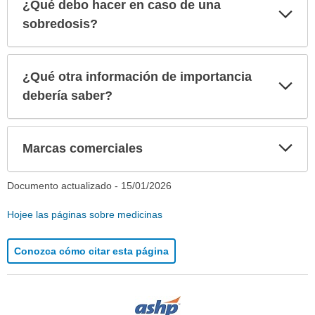
¿Qué debo hacer en caso de una
Exp
sec
sobredosis?
¿Qué otra información de importancia
Exp
sec
debería saber?
Exp
Marcas comerciales
sec
Documento actualizado -
15/01/2026
Hojee las páginas sobre medicinas
Conozca cómo citar esta página