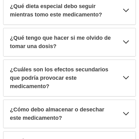
¿Qué dieta especial debo seguir
Exp
sec
mientras tomo este medicamento?
¿Qué tengo que hacer si me olvido de
Exp
sec
tomar una dosis?
¿Cuáles son los efectos secundarios
Exp
que podría provocar este
sec
medicamento?
¿Cómo debo almacenar o desechar
Exp
sec
este medicamento?