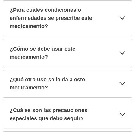
¿Para cuáles condiciones o
Exp
enfermedades se prescribe este
sec
medicamento?
¿Cómo se debe usar este
Exp
sec
medicamento?
¿Qué otro uso se le da a este
Exp
sec
medicamento?
¿Cuáles son las precauciones
Exp
sec
especiales que debo seguir?