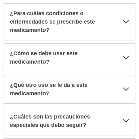
¿Para cuáles condiciones o
Exp
enfermedades se prescribe este
sec
medicamento?
¿Cómo se debe usar este
Exp
sec
medicamento?
¿Qué otro uso se le da a este
Exp
sec
medicamento?
¿Cuáles son las precauciones
Exp
sec
especiales que debo seguir?