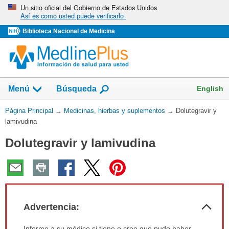
Omita
Un sitio oficial del Gobierno de Estados Unidos
Así es como usted puede verificarlo
y
vaya
Biblioteca Nacional de Medicina
al
Contenido
Mostrar
English
Menú
Búsqueda
el
campo
Usted
Página Principal
→
Medicinas, hierbas y suplementos
→
Dolutegravir y
de
está
lamivudina
aquí:
Dolutegravir y lamivudina
Col
Advertencia:
sec
Advertencia:
Informe a su médico si tiene o cree que pudo haber