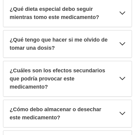
¿Qué dieta especial debo seguir
Exp
sec
mientras tomo este medicamento?
¿Qué tengo que hacer si me olvido de
Exp
sec
tomar una dosis?
¿Cuáles son los efectos secundarios
Exp
que podría provocar este
sec
medicamento?
¿Cómo debo almacenar o desechar
Exp
sec
este medicamento?