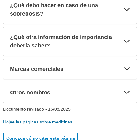
¿Qué debo hacer en caso de una
Exp
sec
sobredosis?
¿Qué otra información de importancia
Exp
sec
debería saber?
Exp
Marcas comerciales
sec
Exp
Otros nombres
sec
Documento revisado -
15/08/2025
Hojee las páginas sobre medicinas
Conozca cómo citar esta página