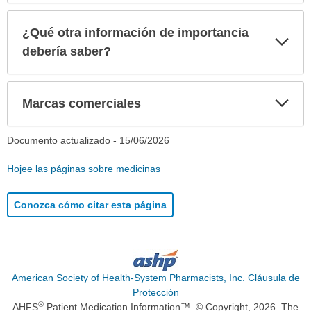
¿Qué otra información de importancia
Exp
sec
debería saber?
Exp
Marcas comerciales
sec
Documento actualizado -
15/06/2026
Hojee las páginas sobre medicinas
Conozca cómo citar esta página
American Society of Health-System Pharmacists, Inc. Cláusula de
Protección
®
AHFS
Patient Medication Information™. © Copyright, 2026. The