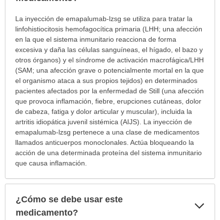
¿Para
La inyección de emapalumab-lzsg se utiliza para tratar la
cuáles
linfohistiocitosis hemofagocítica primaria (LHH; una afección
condiciones
en la que el sistema inmunitario reacciona de forma
o
excesiva y daña las células sanguíneas, el hígado, el bazo y
enfermedades
otros órganos) y el síndrome de activación macrofágica/LHH
se
(SAM; una afección grave o potencialmente mortal en la que
prescribe
el organismo ataca a sus propios tejidos) en determinados
este
pacientes afectados por la enfermedad de Still (una afección
medicamento?
que provoca inflamación, fiebre, erupciones cutáneas, dolor
ha
de cabeza, fatiga y dolor articular y muscular), incluida la
sido
artritis idiopática juvenil sistémica (AIJS). La inyección de
extendido.
emapalumab-lzsg pertenece a una clase de medicamentos
llamados anticuerpos monoclonales. Actúa bloqueando la
acción de una determinada proteína del sistema inmunitario
que causa inflamación.
¿Cómo se debe usar este
Exp
sec
medicamento?