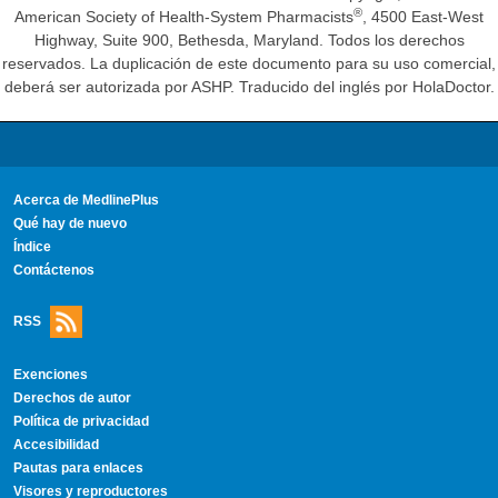
®
American Society of Health-System Pharmacists
, 4500 East-West
Highway, Suite 900, Bethesda, Maryland. Todos los derechos
reservados. La duplicación de este documento para su uso comercial,
deberá ser autorizada por ASHP. Traducido del inglés por HolaDoctor.
Acerca de MedlinePlus
Qué hay de nuevo
Índice
Contáctenos
RSS
Exenciones
Derechos de autor
Política de privacidad
Accesibilidad
Pautas para enlaces
Visores y reproductores