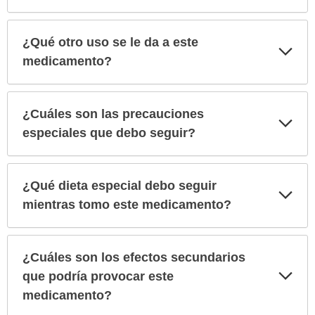
¿Qué otro uso se le da a este
Exp
sec
medicamento?
¿Cuáles son las precauciones
Exp
sec
especiales que debo seguir?
¿Qué dieta especial debo seguir
Exp
sec
mientras tomo este medicamento?
¿Cuáles son los efectos secundarios
Exp
que podría provocar este
sec
medicamento?