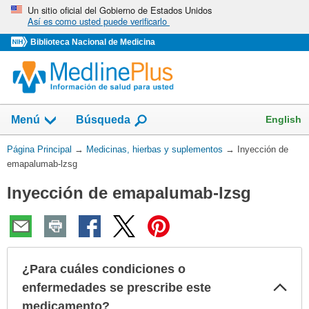
Omita
Un sitio oficial del Gobierno de Estados Unidos
Así es como usted puede verificarlo
y
vaya
Biblioteca Nacional de Medicina
al
Contenido
Mostrar
English
Menú
Búsqueda
el
campo
Usted
Página Principal
→
Medicinas, hierbas y suplementos
→
Inyección de
de
está
emapalumab-lzsg
aquí:
Inyección de emapalumab-lzsg
¿Para cuáles condiciones o
Col
enfermedades se prescribe este
sec
medicamento?