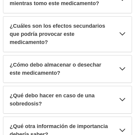
sec
mientras tomo este medicamento?
¿Cuáles son los efectos secundarios
Exp
que podría provocar este
sec
medicamento?
¿Cómo debo almacenar o desechar
Exp
sec
este medicamento?
¿Qué debo hacer en caso de una
Exp
sec
sobredosis?
¿Qué otra información de importancia
Exp
sec
debería saber?