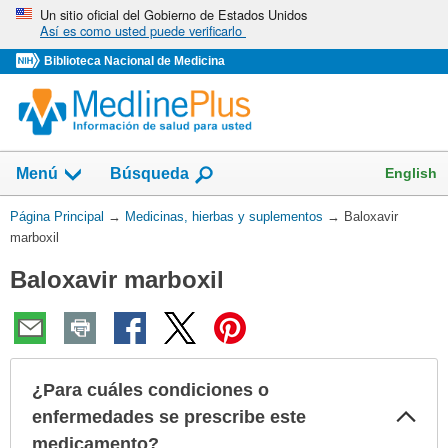
Omita
Un sitio oficial del Gobierno de Estados Unidos
Así es como usted puede verificarlo
y
vaya
Biblioteca Nacional de Medicina
al
Contenido
Mostrar
English
Menú
Búsqueda
el
campo
Usted
Página Principal
→
Medicinas, hierbas y suplementos
→
Baloxavir
de
está
marboxil
aquí:
Baloxavir marboxil
¿Para cuáles condiciones o
Col
enfermedades se prescribe este
sec
medicamento?