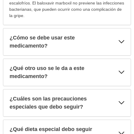
escalofríos. El baloxavir marboxil no previene las infecciones
bacterianas, que pueden ocurrir como una complicación de
la gripe.
¿Cómo se debe usar este
Exp
sec
medicamento?
¿Qué otro uso se le da a este
Exp
sec
medicamento?
¿Cuáles son las precauciones
Exp
sec
especiales que debo seguir?
¿Qué dieta especial debo seguir
Exp