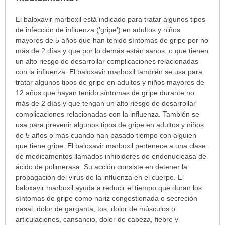
¿Para
El baloxavir marboxil está indicado para tratar algunos tipos
cuáles
de infección de influenza ('gripe') en adultos y niños
condiciones
mayores de 5 años que han tenido síntomas de gripe por no
o
más de 2 días y que por lo demás están sanos, o que tienen
enfermedades
un alto riesgo de desarrollar complicaciones relacionadas
se
con la influenza. El baloxavir marboxil también se usa para
prescribe
tratar algunos tipos de gripe en adultos y niños mayores de
este
12 años que hayan tenido síntomas de gripe durante no
medicamento?
más de 2 días y que tengan un alto riesgo de desarrollar
ha
complicaciones relacionadas con la influenza. También se
sido
usa para prevenir algunos tipos de gripe en adultos y niños
extendido.
de 5 años o más cuando han pasado tiempo con alguien
que tiene gripe. El baloxavir marboxil pertenece a una clase
de medicamentos llamados inhibidores de endonucleasa de
ácido de polimerasa. Su acción consiste en detener la
propagación del virus de la influenza en el cuerpo. El
baloxavir marboxil ayuda a reducir el tiempo que duran los
síntomas de gripe como nariz congestionada o secreción
nasal, dolor de garganta, tos, dolor de músculos o
articulaciones, cansancio, dolor de cabeza, fiebre y