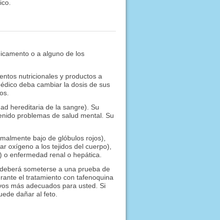
ico.
dicamento o a alguno de los
ntos nutricionales y productos a
édico deba cambiar la dosis de sus
os.
d hereditaria de la sangre). Su
tenido problemas de salud mental. Su
malmente bajo de glóbulos rojos),
 oxígeno a los tejidos del cuerpo),
a) o enfermedad renal o hepática.
, deberá someterse a una prueba de
rante el tratamiento con tafenoquina
ivos más adecuados para usted. Si
ede dañar al feto.