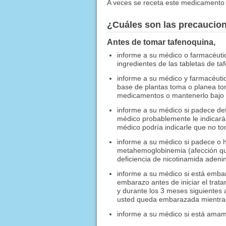
A veces se receta este medicamento 
¿Cuáles son las precaucio
Antes de tomar tafenoquina,
informe a su médico o farmacéutic
ingredientes de las tabletas de ta
informe a su médico y farmacéutic
base de plantas toma o planea to
medicamentos o mantenerlo bajo u
informe a su médico si padece de
médico probablemente le indicará
médico podría indicarle que no t
informe a su médico si padece o 
metahemoglobinemia (afección que 
deficiencia de nicotinamida adeni
informe a su médico si está emba
embarazo antes de iniciar el trat
y durante los 3 meses siguientes
usted queda embarazada mientras 
informe a su médico si está ama