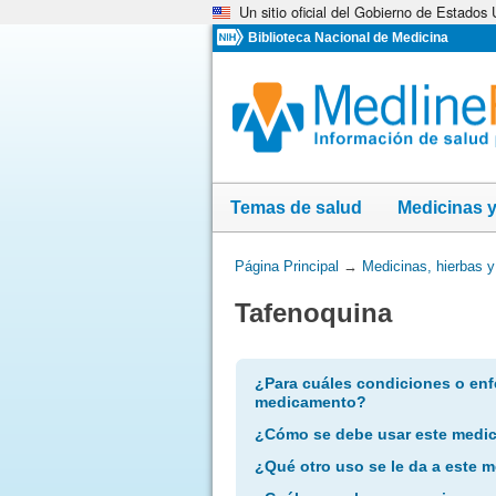
Un sitio oficial del Gobierno de Estados
Omita
y
Biblioteca Nacional de Medicina
vaya
al
Contenido
Temas de salud
Medicinas 
Usted
Página Principal
→
Medicinas, hierbas 
está
Tafenoquina
aquí:
¿Para cuáles condiciones o enf
medicamento?
¿Cómo se debe usar este medi
¿Qué otro uso se le da a este