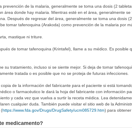
a prevención de la malaria, generalmente se toma una dosis (2 tabletas
n área donde hay malaria. Mientras esté en el área, generalmente se 
na. Después de regresar del área, generalmente se toma una dosis (2 
debe tomar tafenoquina (Arakoda) como prevención de la malaria por 
rta, mastique ni triture.
spués de tomar tafenoquina (Krintafel), llame a su médico. Es posible 
e su tratamiento, incluso si se siente mejor. Si deja de tomar tafenoq
amente tratada o es posible que no se proteja de futuras infecciones.
opia de la información del fabricante para el paciente si está tomando 
dico o farmacéutico le dará la hoja del fabricante con información par
iento y cada vez que vuelva a surtir la receta médica. Lea detenidamen
laren cualquier duda. También puede visitar el sitio web de la Admini
 (
https://www.fda.gov/Drugs/DrugSafety/ucm085729.htm
) para obtener
este medicamento?