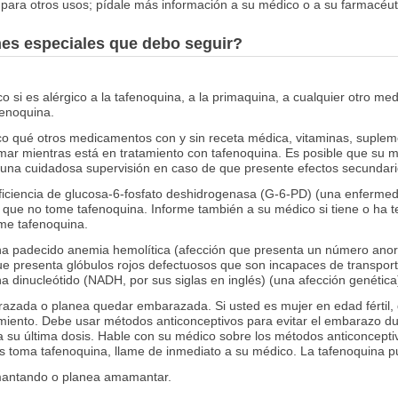
para otros usos; pídale más información a su médico o a su farmacéut
nes especiales que debo seguir?
o si es alérgico a la tafenoquina, a la primaquina, a cualquier otro me
fenoquina.
o qué otros medicamentos con y sin receta médica, vitaminas, supleme
mar mientras está en tratamiento con tafenoquina. Es posible que su m
na cuidadosa supervisión en caso de que presente efectos secundari
ficiencia de glucosa-6-fosfato deshidrogenasa (G-6-PD) (una enfermeda
 que no tome tafenoquina. Informe también a su médico si tiene o ha 
ome tafenoquina.
ha padecido anemia hemolítica (afección que presenta un número anor
presenta glóbulos rojos defectuosos que son incapaces de transportar
na dinucleótido (NADH, por sus siglas en inglés) (una afección genétic
razada o planea quedar embarazada. Si usted es mujer en edad fértil
amiento. Debe usar métodos anticonceptivos para evitar el embarazo du
 a su última dosis. Hable con su médico sobre los métodos anticoncept
toma tafenoquina, llame de inmediato a su médico. La tafenoquina pu
mantando o planea amamantar.