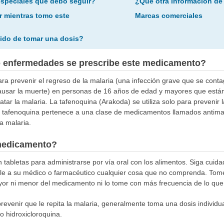
especiales que debo seguir?
¿Qué otra información de
r mientras tomo este
Marcas comerciales
ido de tomar una dosis?
o enfermedades se prescribe este medicamento?
 para prevenir el regreso de la malaria (una infección grave que se con
usar la muerte) en personas de 16 años de edad y mayores que están
atar la malaria. La tafenoquina (Arakoda) se utiliza solo para prevenir l
 tafenoquina pertenece a una clase de medicamentos llamados antimal
a malaria.
medicamento?
 tabletas para administrarse por vía oral con los alimentos. Siga cuid
ele a su médico o farmacéutico cualquier cosa que no comprenda. To
or ni menor del medicamento ni lo tome con más frecuencia de lo que 
prevenir que le repita la malaria, generalmente toma una dosis individu
o hidroxicloroquina.