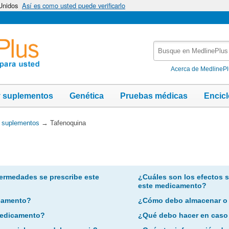
 Unidos
Así es como usted puede verificarlo
Busque
en
MedlinePlus
Acerca de MedlineP
y suplementos
Genética
Pruebas médicas
Encic
y suplementos
→
Tafenoquina
ermedades se prescribe este
¿Cuáles son los efectos 
este medicamento?
camento?
¿Cómo debo almacenar o
 medicamento?
¿Qué debo hacer en caso