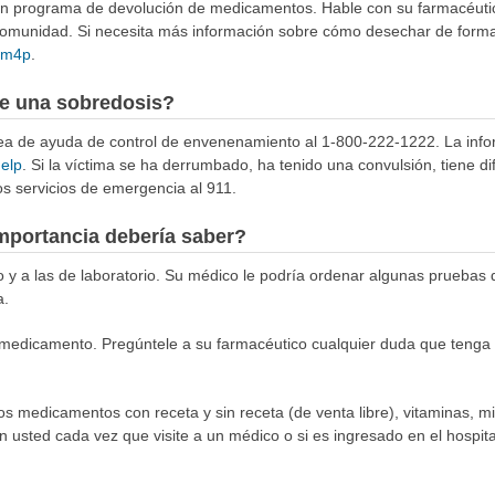
 un programa de devolución de medicamentos. Hable con su farmacéuti
munidad. Si necesita más información sobre cómo desechar de forma 
4Rm4p
.
e una sobredosis?
ínea de ayuda de control de envenenamiento al 1-800-222-1222. La info
help
. Si la víctima se ha derrumbado, ha tenido una convulsión, tiene di
s servicios de emergencia al 911.
mportancia debería saber?
co y a las de laboratorio. Su médico le podría ordenar algunas pruebas
a.
medicamento. Pregúntele a su farmacéutico cualquier duda que tenga s
los medicamentos con receta y sin receta (de venta libre), vitaminas, m
n usted cada vez que visite a un médico o si es ingresado en el hospital