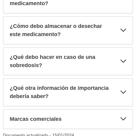
medicamento?
¿Cómo debo almacenar o desechar
Exp
sec
este medicamento?
¿Qué debo hacer en caso de una
Exp
sec
sobredosis?
¿Qué otra información de importancia
Exp
sec
debería saber?
Exp
Marcas comerciales
sec
Documento actualizado -
15/01/2024