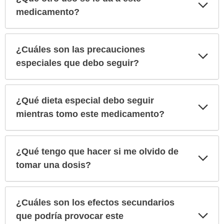
Exp
sec
medicamento?
¿Cuáles son las precauciones
Exp
sec
especiales que debo seguir?
¿Qué dieta especial debo seguir
Exp
sec
mientras tomo este medicamento?
¿Qué tengo que hacer si me olvido de
Exp
sec
tomar una dosis?
¿Cuáles son los efectos secundarios
Exp
que podría provocar este
sec