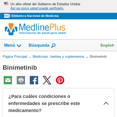
Omita
Un sitio oficial del Gobierno de Estados Unidos
Así es como usted puede verificarlo
y
vaya
Biblioteca Nacional de Medicina
al
Contenido
Mostrar
English
Menú
Búsqueda
el
campo
Usted
Página Principal
→
Medicinas, hierbas y suplementos
→
Binimetinib
de
está
Binimetinib
aquí:
¿Para cuáles condiciones o
Col
enfermedades se prescribe este
sec
medicamento?