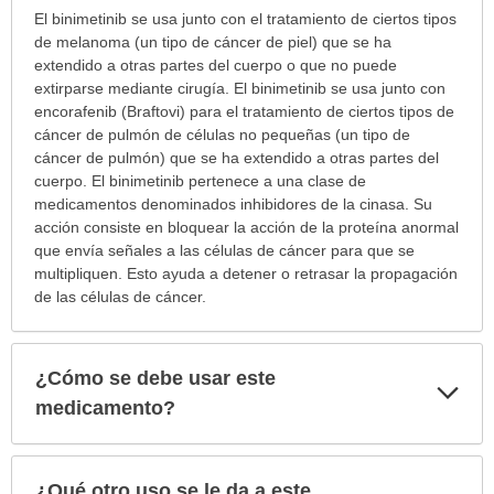
¿Para
El binimetinib se usa junto con el tratamiento de ciertos tipos
cuáles
de melanoma (un tipo de cáncer de piel) que se ha
condiciones
extendido a otras partes del cuerpo o que no puede
o
extirparse mediante cirugía. El binimetinib se usa junto con
enfermedades
encorafenib (Braftovi) para el tratamiento de ciertos tipos de
se
cáncer de pulmón de células no pequeñas (un tipo de
prescribe
cáncer de pulmón) que se ha extendido a otras partes del
este
cuerpo. El binimetinib pertenece a una clase de
medicamento?
medicamentos denominados inhibidores de la cinasa. Su
ha
acción consiste en bloquear la acción de la proteína anormal
sido
que envía señales a las células de cáncer para que se
extendido.
multipliquen. Esto ayuda a detener o retrasar la propagación
de las células de cáncer.
¿Cómo se debe usar este
Exp
sec
medicamento?
¿Qué otro uso se le da a este