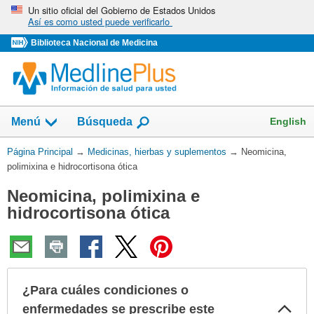
Omita
Un sitio oficial del Gobierno de Estados Unidos
Así es como usted puede verificarlo
y
vaya
Biblioteca Nacional de Medicina
al
Contenido
Mostrar
English
Menú
Búsqueda
el
campo
Usted
Página Principal
→
Medicinas, hierbas y suplementos
→
Neomicina,
de
está
polimixina e hidrocortisona ótica
aquí:
Neomicina, polimixina e
hidrocortisona ótica
¿Para cuáles condiciones o
Col
enfermedades se prescribe este