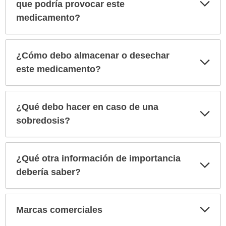
Exp
que podría provocar este
sec
medicamento?
¿Cómo debo almacenar o desechar
Exp
sec
este medicamento?
¿Qué debo hacer en caso de una
Exp
sec
sobredosis?
¿Qué otra información de importancia
Exp
sec
debería saber?
Exp
Marcas comerciales
sec