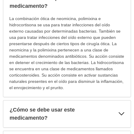
sec
medicamento?
¿Para
La combinación ótica de neomicina, polimixina e
cuáles
hidrocortisona se usa para tratar infecciones del oído
condiciones
externo causadas por determinadas bacterias. También se
o
usa para tratar infecciones del oído externo que pueden
enfermedades
presentarse después de ciertos tipos de cirugía ótica. La
se
neomicina y la polimixina pertenecen a una clase de
prescribe
medicamentos denominados antibióticos. Su acción consiste
este
en detener el crecimiento de las bacterias. La hidrocortisona
medicamento?
se encuentra en una clase de medicamentos llamados
ha
corticosteroides. Su acción consiste en activar sustancias
sido
naturales presentes en el oído para disminuir la inflamación,
extendido.
el enrojecimiento y el prurito.
¿Cómo se debe usar este
Exp
sec
medicamento?