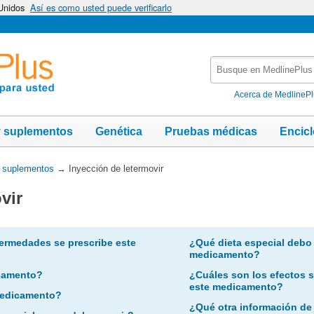
 Unidos
Así es como usted puede verificarlo
Busque
en
MedlinePlus
Acerca de MedlineP
y suplementos
Genética
Pruebas médicas
Encic
y suplementos
→
Inyección de letermovir
vir
ermedades se prescribe este
¿Qué dieta especial debo
medicamento?
camento?
¿Cuáles son los efectos 
este medicamento?
 medicamento?
¿Qué otra información de