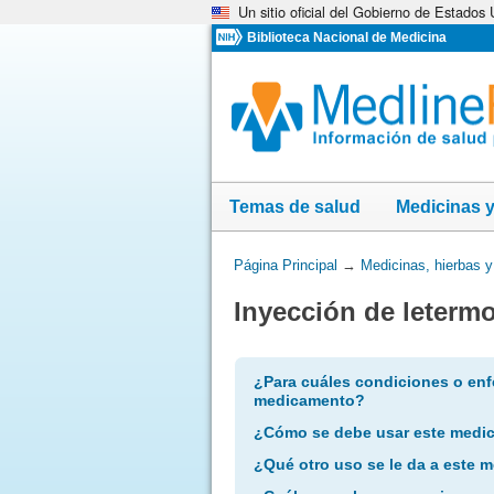
Un sitio oficial del Gobierno de Estados
Omita
y
Biblioteca Nacional de Medicina
vaya
al
Contenido
Temas de salud
Medicinas 
Usted
Página Principal
→
Medicinas, hierbas 
está
Inyección de letermo
aquí:
¿Para cuáles condiciones o enf
medicamento?
¿Cómo se debe usar este medi
¿Qué otro uso se le da a este