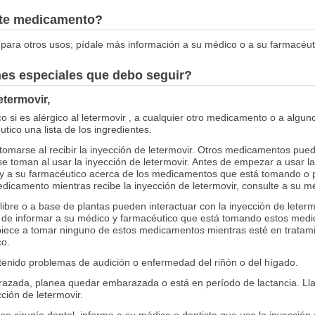
este medicamento?
para otros usos; pídale más información a su médico o a su farmacéut
nes especiales que debo seguir?
etermovir,
 si es alérgico al letermovir , a cualquier otro medicamento o a alguno
tico una lista de los ingredientes.
marse al recibir la inyección de letermovir. Otros medicamentos pued
se toman al usar la inyección de letermovir. Antes de empezar a usar l
y a su farmacéutico acerca de los medicamentos que está tomando o 
icamento mientras recibe la inyección de letermovir, consulte a su m
libre o a base de plantas pueden interactuar con la inyección de leter
 de informar a su médico y farmacéutico que está tomando estos medi
piece a tomar ninguno de estos medicamentos mientras esté en tratamie
co.
 tenido problemas de audición o enfermedad del riñón o del hígado.
razada, planea quedar embarazada o está en período de lactancia. Ll
ión de letermovir.
uso cirugía dental, informe a su médico o dentista que usa la inyección 