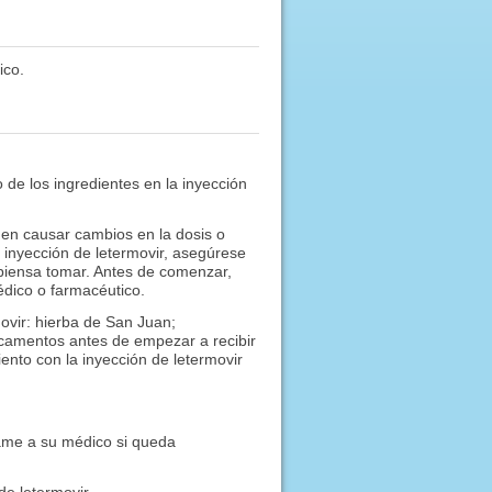
ico.
 de los ingredientes en la inyección
en causar cambios en la dosis o
a inyección de letermovir, asegúrese
piensa tomar. Antes de comenzar,
édico o farmacéutico.
movir: hierba de San Juan;
camentos antes de empezar a recibir
nto con la inyección de letermovir
ame a su médico si queda
de letermovir.