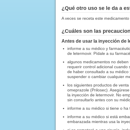
¿Qué otro uso se le da a 
A veces se receta este medicamento 
¿Cuáles son las precaucio
Antes de usar la inyección de l
informe a su médico y farmacéutico
de letermovir. Pídale a su farmacéu
algunos medicamentos no deben to
requerir control adicional cuando 
de haber consultado a su médico 
suspender o cambiar cualquier med
los siguientes productos de venta 
omeprazole (Prilosec). Asegúrese
la inyección de letermovir. No em
sin consultarlo antes con su médi
informe a su médico si tiene o ha
informe a su médico si está emba
embarazada mientras usa la inyecc
si se someterá a una cirugía, incl