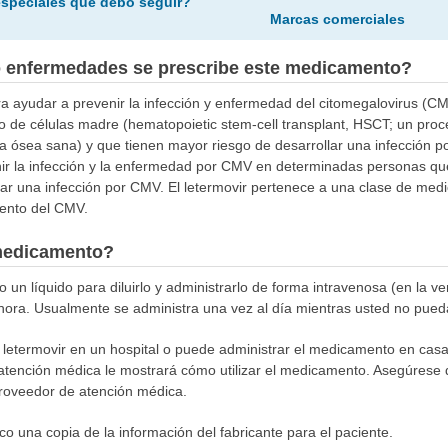
especiales que debo seguir?
Marcas comerciales
o enfermedades se prescribe este medicamento?
ra ayudar a prevenir la infección y enfermedad del citomegalovirus (C
co de células madre (hematopoietic stem-cell transplant, HSCT; un pr
ósea sana) y que tienen mayor riesgo de desarrollar una infección po
ir la infección y la enfermedad por CMV en determinadas personas que
lar una infección por CMV. El letermovir pertenece a una clase de med
iento del CMV.
medicamento?
 un líquido para diluirlo y administrarlo de forma intravenosa (en la ve
ora. Usualmente se administra una vez al día mientras usted no pueda 
letermovir en un hospital o puede administrar el medicamento en casa. 
 atención médica le mostrará cómo utilizar el medicamento. Asegúrese 
proveedor de atención médica.
o una copia de la información del fabricante para el paciente.