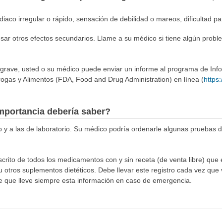
iaco irregular o rápido, sensación de debilidad o mareos, dificultad pa
sar otros efectos secundarios. Llame a su médico si tiene algún probl
 grave, usted o su médico puede enviar un informe al programa de In
ogas y Alimentos (FDA, Food and Drug Administration) en línea (
https
mportancia debería saber?
co y a las de laboratorio. Su médico podría ordenarle algunas pruebas 
escrito de todos los medicamentos con y sin receta (de venta libre) qu
otros suplementos dietéticos. Debe llevar este registro cada vez que vi
te que lleve siempre esta información en caso de emergencia.