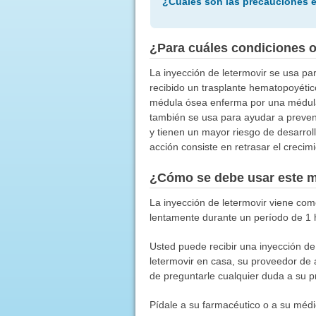
¿Cuáles son las precauciones 
¿Para cuáles condiciones 
La inyección de letermovir se usa pa
recibido un trasplante hematopoyéti
médula ósea enferma por una médula 
también se usa para ayudar a preven
y tienen un mayor riesgo de desarrol
acción consiste en retrasar el crecim
¿Cómo se debe usar este 
La inyección de letermovir viene como
lentamente durante un período de 1 h
Usted puede recibir una inyección de 
letermovir en casa, su proveedor de
de preguntarle cualquier duda a su 
Pídale a su farmacéutico o a su médic