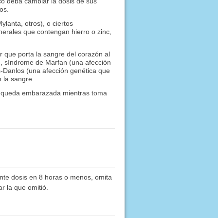
co deba cambiar la dosis de sus
os.
lanta, otros), o ciertos
erales que contengan hierro o zinc,
r que porta la sangre del corazón al
s), síndrome de Marfan (una afección
s-Danlos (una afección genética que
 la sangre.
Si queda embarazada mientras toma
nte dosis en 8 horas o menos, omita
r la que omitió.