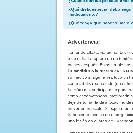
¿Cuáles son las precauciones 
¿Qué dieta especial debo segui
medicamento?
¿Qué tengo que hacer si me olv
Advertencia:
Tomar delafloxacina aumenta el rie
o de sufra la ruptura de un tendón
meses después. Estos problemas pue
La tendinitis o la ruptura de un t
su médico si alguna vez tuvo un tr
como artritis reumatoide (una afec
función) o si participa en alguna a
como dexametasona, metilprednisol
deje de tomar la delafloxacina, des
mover un músculo. Si experimenta 
tratamiento médico de emergencia:
una lesión en el área de un tendó