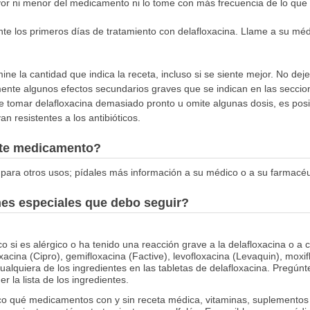
or ni menor del medicamento ni lo tome con más frecuencia de lo que i
e los primeros días de tratamiento con delafloxacina. Llame a su méd
ne la cantidad que indica la receta, incluso si se siente mejor. No deje
mente algunos efectos secundarios graves que se indican en las s
ar delafloxacina demasiado pronto u omite algunas dosis, es posible
n resistentes a los antibióticos.
este medicamento?
para otros usos; pídales más información a su médico o a su farmacéu
nes especiales que debo seguir?
 si es alérgico o ha tenido una reacción grave a la delafloxacina o a c
xacina (Cipro), gemifloxacina (Factive), levofloxacina (Levaquin), moxifl
alquiera de los ingredientes en las tabletas de delafloxacina. Pregúnt
 la lista de los ingredientes.
co qué medicamentos con y sin receta médica, vitaminas, suplementos 