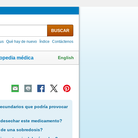
BUSCAR
lus
Qué hay de nuevo
Índice
Contáctenos
English
lopedia médica
secundarios que podría provocar
 desechar este medicamento?
 de una sobredosis?