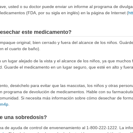
rave, usted o su doctor puede enviar un informe al programa de divulg
edicamentos (FDA, por su sigla en inglés) en la página de Internet (
ht
esechar este medicamento?
aque original, bien cerrado y fuera del alcance de los niños. Guárde
en el cuarto de baño).
n lugar alejado de la vista y el alcance de los niños, ya que muchos 
d. Guarde el medicamento en un lugar seguro, que esté en alto y fuera
to, deséchelo para evitar que las mascotas, los niños y otras person
 un programa de devolución de medicamentos. Hable con su farmacéuti
munidad. Si necesita más información sobre cómo desechar de forma 
4Rm4p
.
e una sobredosis?
ínea de ayuda de control de envenenamiento al 1-800-222-1222. La info