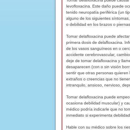
Tomar delafloxacina puede causar 
levofloxacina. Este daño puede oc
tenido neuropatía periférica (un 
alguno de los siguientes síntomas,
o debilidad en los brazos o piernas
Tomar delafloxacina puede afectar
primera dosis de delafloxacina. Inf
de los vasos sanguíneos en o cerc
accidente cerebrovascular, cambios
deje de tomar delafloxacina y lla
desaparecen (con o sin visión borr
sentir que otras personas quieren 
extraños o creencias que no tienen
intranquilo, ansioso, nervioso, d
Tomar delafloxacina puede empeora
ocasiona debilidad muscular) y cau
médico podría indicarle que no tom
inmediato si experimenta debilidad
Hable con su médico sobre los rie