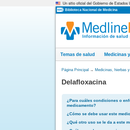
Un sitio oficial del Gobierno de Estados
Omita
y
Biblioteca Nacional de Medicina
vaya
al
Contenido
Temas de salud
Medicinas 
Usted
Página Principal
→
Medicinas, hierbas 
está
Delafloxacina
aquí:
¿Para cuáles condiciones o enf
medicamento?
¿Cómo se debe usar este medi
¿Qué otro uso se le da a este