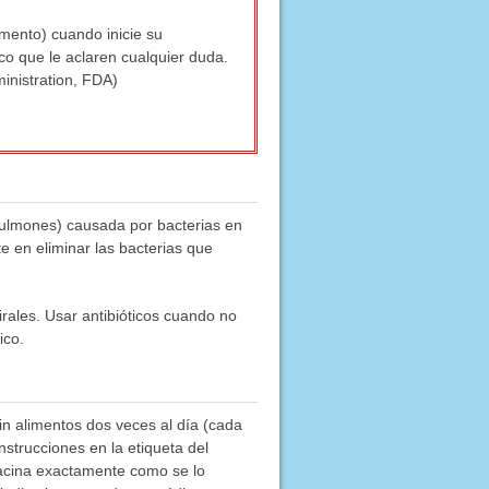
amento) cuando inicie su
co que le aclaren cualquier duda.
inistration, FDA)
s pulmones) causada por bacterias en
e en eliminar las bacterias que
irales. Usar antibióticos cuando no
ico.
in alimentos dos veces al día (cada
strucciones en la etiqueta del
acina exactamente como se lo