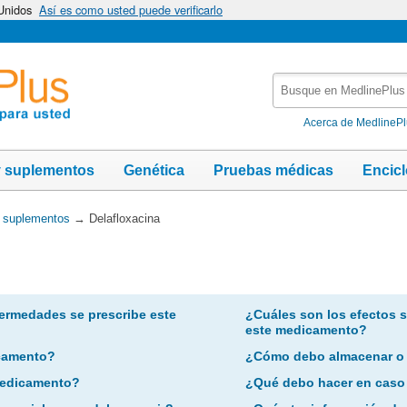
 Unidos
Así es como usted puede verificarlo
Busque
en
MedlinePlus
Acerca de MedlineP
y suplementos
Genética
Pruebas médicas
Encic
y suplementos
→
Delafloxacina
ermedades se prescribe este
¿Cuáles son los efectos 
este medicamento?
camento?
¿Cómo debo almacenar o
 medicamento?
¿Qué debo hacer en caso