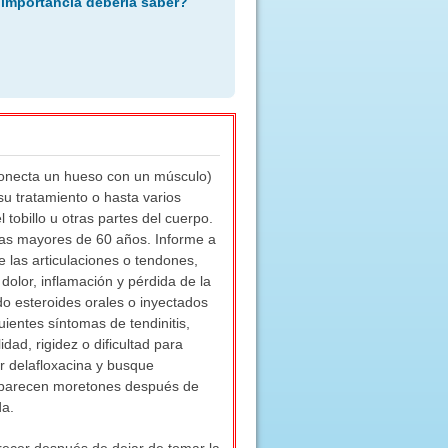
 importancia debería saber?
 conecta un hueso con un músculo)
su tratamiento o hasta varios
tobillo u otras partes del cuerpo.
onas mayores de 60 años. Informe a
 las articulaciones o tendones,
dolor, inflamación y pérdida de la
ndo esteroides orales o inyectados
entes síntomas de tendinitis,
dad, rigidez o dificultad para
r delafloxacina y busque
 aparecen moretones después de
da.