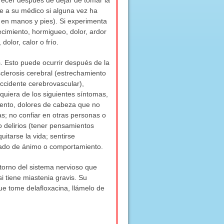
recer después de dejar de tomar la
e a su médico si alguna vez ha
 en manos y pies). Si experimenta
cimiento, hormigueo, dolor, ardor
olor, calor o frío.
. Esto puede ocurrir después de la
sclerosis cerebral (estrechamiento
ccidente cerebrovascular),
quiera de los siguientes síntomas,
iento, dolores de cabeza que no
as; no confiar en otras personas o
o delirios (tener pensamientos
itarse la vida; sentirse
stado de ánimo o comportamiento.
torno del sistema nervioso que
i tiene miastenia gravis. Su
ue tome delafloxacina, llámelo de