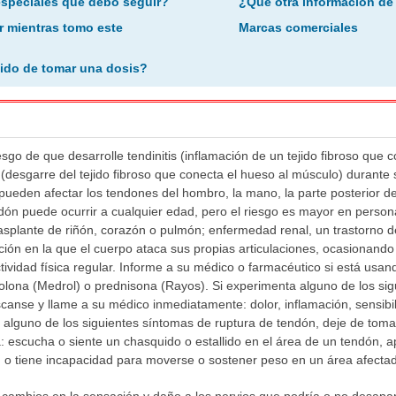
especiales que debo seguir?
¿Qué otra información de
r mientras tomo este
Marcas comerciales
ido de tomar una dosis?
sgo de que desarrolle tendinitis (inflamación de un tejido fibroso que
 (desgarre del tejido fibroso que conecta el hueso al músculo) durante 
den afectar los tendones del hombro, la mano, la parte posterior del 
endón puede ocurrir a cualquier edad, pero el riesgo es mayor en pers
asplante de riñón, corazón o pulmón; enfermedad renal, un trastorno de
ción en la que el cuerpo ataca sus propias articulaciones, ocasionando 
ctividad física regular. Informe a su médico o farmacéutico si está usa
ona (Medrol) o prednisona (Rayos). Si experimenta alguno de los sigui
canse y llame a su médico inmediatamente: dolor, inflamación, sensibili
alguno de los siguientes síntomas de ruptura de tendón, deje de toma
 escucha o siente un chasquido o estallido en el área de un tendón,
n o tiene incapacidad para moverse o sostener peso en un área afecta