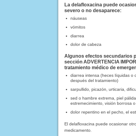
La delafloxacina puede ocasion
severo o no desaparece:
náuseas
vómitos
diarrea
dolor de cabeza
Algunos efectos secundarios pu
sección ADVERTENCIA IMPORTAN
tratamiento médico de emergen
diarrea intensa (heces líquidas o
después del tratamiento)
sarpullido, picazón, urticaria, dif
sed o hambre extrema, piel pálida,
estremecimiento, visión borrosa o
dolor repentino en el pecho, el e
El delafloxacina puede ocasionar ot
medicamento.