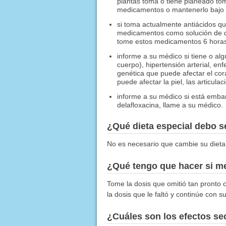
plantas toma o tiene planeado tom
medicamentos o mantenerlo bajo u
si toma actualmente antiácidos qu
medicamentos como solución de di
tome estos medicamentos 6 horas 
informe a su médico si tiene o alg
cuerpo), hipertensión arterial, e
genética que puede afectar el cor
puede afectar la piel, las articul
informe a su médico si está emb
delafloxacina, llame a su médico.
¿Qué dieta especial debo 
No es necesario que cambie su dieta
¿Qué tengo que hacer si me
Tome la dosis que omitió tan pronto
la dosis que le faltó y continúe con 
¿Cuáles son los efectos s