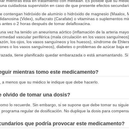
ar mientras está en tratamiento con melfalán. Es posible que su médi
na cuidadosa supervisión en caso de que presente efectos secundari
e contengan hidróxido de aluminio o hidróxido de magnesio (Maalox, My
danosina (Videx), sulfacrato (Carafate) o vitaminas o suplementos min
antes o 2 horas después de tomar delafloxacina.
una vez ha tenido un aneurisma aórtico (inflamación de la arteria mayo
nfermedad vascular periférica (mala circulación en los vasos sanguíneo
azón, los ojos, los vasos sanguíneos y los huesos), síndrome de Ehler
aciones o los vasos sanguíneos), diabetes o problemas de azúcar baja en
arazada, tiene planificado quedar embarazada o está amamantando. 
seguir mientras tomo este medicamento?
, a menos que su médico le indique que debe hacerlo.
 olvido de tomar una dosis?
 como lo recuerde. Sin embargo, si se supone que debe tomar su siguie
su programa regular de dosificación. No duplique la dosis para compensa
ecundarios que podría provocar este medicamento?