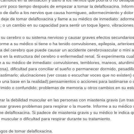
cambios en la sensación y daño a los nervios que podría o no desapa
urrir poco tiempo después de empezar a tomar la delafloxacina. Inform
tipo de daño a los nervios que causa hormigueo, adormecimiento y dolor
 deje de tomar delafloxacina y llame a su médico de inmediato: adorme
; o un cambio en su capacidad para sentir un toque ligero, vibraciones, d
 su cerebro o su sistema nervioso y causar graves efectos secundarios
orme a su médico si tiene o ha tenido convulsiones, epilepsia, arterioe
a del cerebro que puede causar un accidente cerebrovascular o mini a
 en la estructura del cerebro o enfermedad renal. Si experimenta cual
me a su médico de inmediato: convulsiones, temblores, mareos, aturdim
osa), dificultad para conciliar el sueño o permanecer dormido, pesadill
lastimarlo; alucinaciones (ver cosas o escuchar voces que no existen) 
 una base en la realidad);pensamientos o acciones para lastimarse o qu
eprimido o confundido; problemas de memoria u otros cambios en su e
r la debilidad muscular en las personas con miastenia gravis (un tras
sar graves problemas para respirar o la muerte. Informe a su médico s
e delafloxacina. Si padece de miastenia gravis y su médico le indica q
 muscular o dificultad para respirar durante su tratamiento.
sgos de tomar delafloxacina.