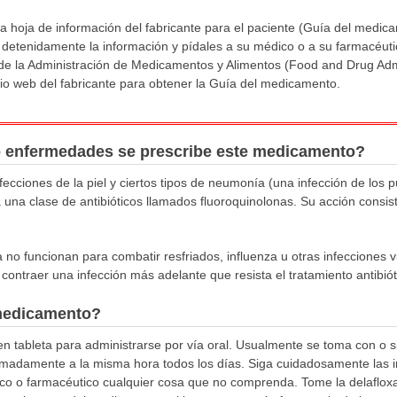
a hoja de información del fabricante para el paciente (Guía del medic
 detenidamente la información y pídales a su médico o a su farmacéuti
b de la Administración de Medicamentos y Alimentos (Food and Drug Adm
itio web del fabricante para obtener la Guía del medicamento.
o enfermedades se prescribe este medicamento?
nfecciones de la piel y ciertos tipos de neumonía (una infección de lo
 una clase de antibióticos llamados fluoroquinolonas. Su acción consist
a no funcionan para combatir resfriados, influenza u otras infecciones v
ontraer una infección más adelante que resista el tratamiento antibiót
medicamento?
en tableta para administrarse por vía oral. Usualmente se toma con o s
madamente a la misma hora todos los días. Siga cuidadosamente las in
co o farmacéutico cualquier cosa que no comprenda. Tome la delaflox