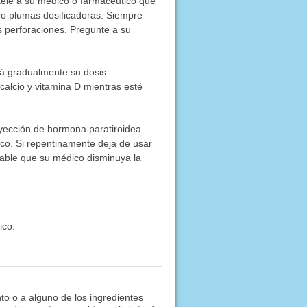
tele a su médico o farmacéutico qué
s o plumas dosificadoras. Siempre
as perforaciones. Pregunte a su
rá gradualmente su dosis
alcio y vitamina D mientras esté
nyección de hormona paratiroidea
ico. Si repentinamente deja de usar
obable que su médico disminuya la
ico.
to o a alguno de los ingredientes