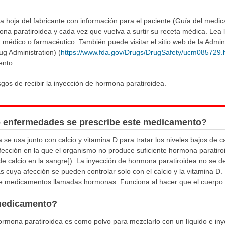
a hoja del fabricante con información para el paciente (Guía del medi
na paratiroidea y cada vez que vuelva a surtir su receta médica. Lea l
 médico o farmacéutico. También puede visitar el sitio web de la Admin
 Administration) (
https://www.fda.gov/Drugs/DrugSafety/ucm085729.
ento.
gos de recibir la inyección de hormona paratiroidea.
o enfermedades se prescribe este medicamento?
se usa junto con calcio y vitamina D para tratar los niveles bajos de 
afección en la que el organismo no produce suficiente hormona paratiro
de calcio en la sangre]). La inyección de hormona paratiroidea no se de
as cuya afección se pueden controlar solo con el calcio y la vitamina D
de medicamentos llamadas hormonas. Funciona al hacer que el cuerpo 
medicamento?
ormona paratiroidea es como polvo para mezclarlo con un líquido e in