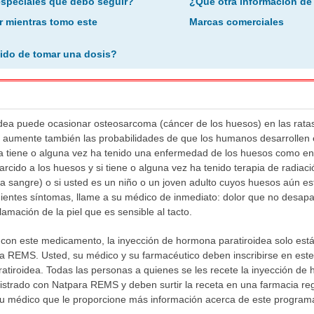
especiales que debo seguir?
¿Qué otra información de
r mientras tomo este
Marcas comerciales
ido de tomar una dosis?
dea puede ocasionar osteosarcoma (cáncer de los huesos) en las ratas 
 aumente también las probabilidades de que los humanos desarrollen 
ia tiene o alguna vez ha tenido una enfermedad de los huesos como e
cido a los huesos y si tiene o alguna vez ha tenido terapia de radiació
la sangre) o si usted es un niño o un joven adulto cuyos huesos aún es
uientes síntomas, llame a su médico de inmediato: dolor que no desapa
lamación de la piel que es sensible al tacto.
con este medicamento, la inyección de hormona paratiroidea solo está
a REMS. Usted, su médico y su farmacéutico deben inscribirse en es
ratiroidea. Todas las personas a quienes se les recete la inyección de
istrado con Natpara REMS y deben surtir la receta en una farmacia r
su médico que le proporcione más información acerca de este programa