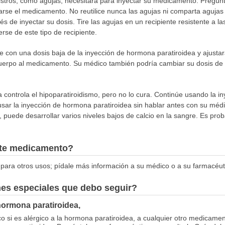
stros, como agujas, necesitará para inyectar su medicamento. Pregún
tarse el medicamento. No reutilice nunca las agujas ni comparta aguja
s de inyectar su dosis. Tire las agujas en un recipiente resistente a l
se de este tipo de recipiente.
 con una dosis baja de la inyección de hormona paratiroidea y ajusta
rpo al medicamento. Su médico también podría cambiar su dosis de c
 controla el hipoparatiroidismo, pero no lo cura. Continúe usando la i
e usar la inyección de hormona paratiroidea sin hablar antes con su méd
, puede desarrollar varios niveles bajos de calcio en la sangre. Es pr
este medicamento?
para otros usos; pídale más información a su médico o a su farmacéut
nes especiales que debo seguir?
hormona paratiroidea,
o si es alérgico a la hormona paratiroidea, a cualquier otro medicamen