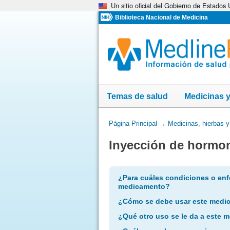
Un sitio oficial del Gobierno de Estados
Omita
y
Biblioteca Nacional de Medicina
vaya
al
Contenido
Temas de salud
Medicinas 
Usted
Página Principal
→
Medicinas, hierbas 
está
Inyección de hormon
aquí:
¿Para cuáles condiciones o enf
medicamento?
¿Cómo se debe usar este medi
¿Qué otro uso se le da a este