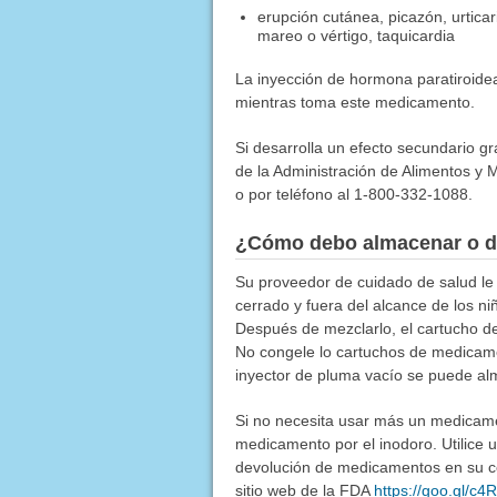
erupción cutánea, picazón, urticar
mareo o vértigo, taquicardia
La inyección de hormona paratiroide
mientras toma este medicamento.
Si desarrolla un efecto secundario g
de la Administración de Alimentos y M
o por teléfono al 1-800-332-1088.
¿Cómo debo almacenar o d
Su proveedor de cuidado de salud l
cerrado y fuera del alcance de los n
Después de mezclarlo, el cartucho de
No congele lo cartuchos de medicamen
inyector de pluma vacío se puede a
Si no necesita usar más un medicamen
medicamento por el inodoro. Utilice
devolución de medicamentos en su co
sitio web de la FDA
https://goo.gl/c