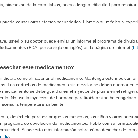
ia, hinchazón de la cara, labios, boca o lengua, dificultad para respira
a puede causar otros efectos secundarios. Llame a su médico si exper
rave, usted o su doctor puede enviar un informe al programa de divulg
edicamentos (FDA, por su sigla en inglés) en la página de Internet (
ht
esechar este medicamento?
e indicará cómo almacenar el medicamento. Mantenga este medicament
iños. Los cartuchos de medicamento sin mezclar se deben guardar en el 
 medicamento se debe guardar en el inyector de pluma en el refrigerador
to. No use la inyección de hormona paratiroidea si se ha congelado. E
lmacenar a temperatura ambiente.
to, deséchelo para evitar que las mascotas, los niños y otras person
 un programa de devolución de medicamentos. Hable con su farmacéuti
munidad. Si necesita más información sobre cómo desechar de forma 
4Rm4p
.