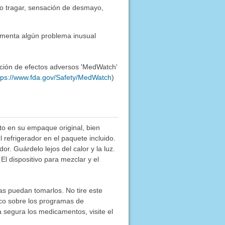
r o tragar, sensación de desmayo,
imenta algún problema inusual
ación de efectos adversos 'MedWatch'
tps://www.fda.gov/Safety/MedWatch
)
o en su empaque original, bien
refrigerador en el paquete incluido.
. Guárdelo lejos del calor y la luz.
l dispositivo para mezclar y el
as puedan tomarlos. No tire este
co sobre los programas de
segura los medicamentos, visite el