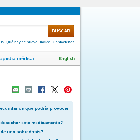
BUSCAR
lus
Qué hay de nuevo
Índice
Contáctenos
English
lopedia médica
secundarios que podría provocar
 desechar este medicamento?
 de una sobredosis?