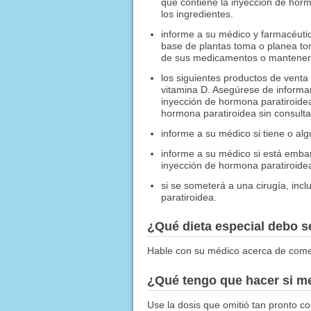
que contiene la inyección de horm
los ingredientes.
informe a su médico y farmacéutic
base de plantas toma o planea tom
de sus medicamentos o mantenerlo
los siguientes productos de venta
vitamina D. Asegúrese de informa
inyección de hormona paratiroide
hormona paratiroidea sin consulta
informe a su médico si tiene o al
informe a su médico si está emb
inyección de hormona paratiroidea
si se someterá a una cirugía, inc
paratiroidea.
¿Qué dieta especial debo 
Hable con su médico acerca de come
¿Qué tengo que hacer si me
Use la dosis que omitió tan pronto c