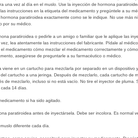
istra una vez al día en el muslo. Use la inyección de hormona paratiro
las instrucciones en la etiqueta del medicamento y pregúntele a su mé
e hormona paratiroidea exactamente como se le indique. No use más ni
o por su médico.
na paratiroidea o pedirle a un amigo o familiar que le aplique las iny
vez, lea atentamente las instrucciones del fabricante. Pídale al médic
rá el medicamento cómo mezclar el medicamento correctamente y cómo i
mento, asegúrese de preguntarle a su farmacéutico o médico.
 viene en un cartucho para mezclarla por separado en un dispositivo y
 del cartucho a una jeringa. Después de mezclarlo, cada cartucho de
és de mezclarlo, incluso si no está vacío. No tire el inyector de pluma.
 cada 14 días.
medicamento si ha sido agitado.
na paratiroidea antes de inyectársela. Debe ser incolora. Es normal ve
muslo diferente cada día.