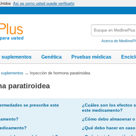
 Unidos
Así es como usted puede verificarlo
Busque
en
MedlinePlus
Acerca de MedlineP
y suplementos
Genética
Pruebas médicas
Encic
y suplementos
→
Inyección de hormona paratiroidea
a paratiroidea
ermedades se prescribe este
¿Cuáles son los efectos 
este medicamento?
camento?
¿Cómo debo almacenar o
 medicamento?
¿Qué debo hacer en caso