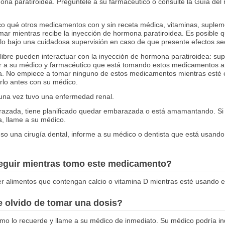
ona paratiroidea. Pregúntele a su farmacéutico o consulte la Guía del
o qué otros medicamentos con y sin receta médica, vitaminas, supleme
ar mientras recibe la inyección de hormona paratiroidea. Es posible 
 bajo una cuidadosa supervisión en caso de que presente efectos se
 libre pueden interactuar con la inyección de hormona paratiroidea: s
r a su médico y farmacéutico que está tomando estos medicamentos an
a. No empiece a tomar ninguno de estos medicamentos mientras esté e
rlo antes con su médico.
guna vez tuvo una enfermedad renal.
arazada, tiene planificado quedar embarazada o está amamantando. S
, llame a su médico.
luso una cirugía dental, informe a su médico o dentista que está usand
seguir mientras tomo este medicamento?
r alimentos que contengan calcio o vitamina D mientras esté usando 
 olvido de tomar una dosis?
omo lo recuerde y llame a su médico de inmediato. Su médico podría in