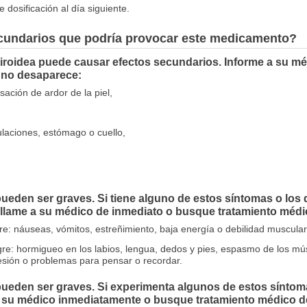
dosificación al día siguiente.
ecundarios que podría provocar este medicamento?
roidea puede causar efectos secundarios. Informe a su méd
i no desaparece:
ción de ardor de la piel,
culaciones, estómago o cuello,
eden ser graves. Si tiene alguno de estos síntomas o los 
me a su médico de inmediato o busque tratamiento médi
gre: náuseas, vómitos, estreñimiento, baja energía o debilidad muscular
gre: hormigueo en los labios, lengua, dedos y pies, espasmo de los mú
esión o problemas para pensar o recordar.
eden ser graves. Si experimenta algunos de estos síntomas
a su médico inmediatamente o busque tratamiento médico 