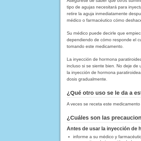
Asegúrese de saber qué otros sumini
tipo de agujas necesitará para inyec
retire la aguja inmediatamente despué
médico o farmacéutico cómo deshacer
Su médico puede decirle que empiece
dependiendo de cómo responde el cue
tomando este medicamento.
La inyección de hormona paratiroidea
incluso si se siente bien. No deje d
la inyección de hormona paratiroidea
dosis gradualmente.
¿Qué otro uso se le da a 
A veces se receta este medicamento 
¿Cuáles son las precaucio
Antes de usar la inyección de 
informe a su médico y farmacéutic