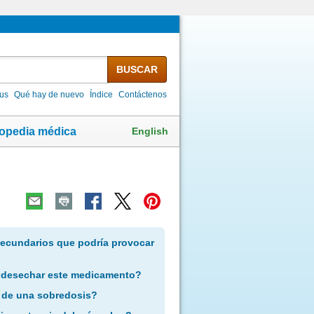
BUSCAR
lus
Qué hay de nuevo
Índice
Contáctenos
English
lopedia médica
secundarios que podría provocar
 desechar este medicamento?
 de una sobredosis?