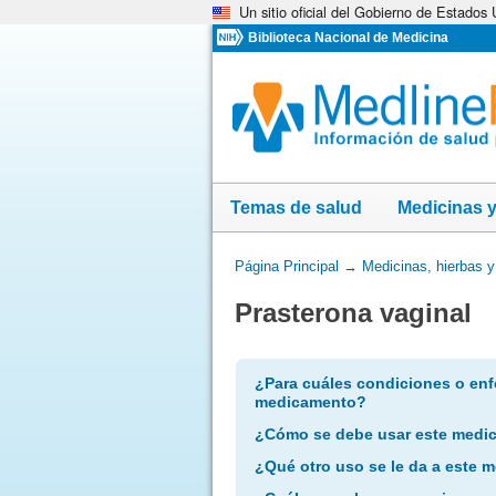
Un sitio oficial del Gobierno de Estados
Omita
y
Biblioteca Nacional de Medicina
vaya
al
Contenido
Temas de salud
Medicinas 
Usted
Página Principal
→
Medicinas, hierbas 
está
Prasterona vaginal
aquí:
¿Para cuáles condiciones o enf
medicamento?
¿Cómo se debe usar este medi
¿Qué otro uso se le da a este