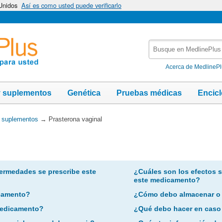
 Unidos
Así es como usted puede verificarlo
Busque
en
MedlinePlus
Acerca de MedlineP
y suplementos
Genética
Pruebas médicas
Encic
y suplementos
→
Prasterona vaginal
ermedades se prescribe este
¿Cuáles son los efectos 
este medicamento?
camento?
¿Cómo debo almacenar o
 medicamento?
¿Qué debo hacer en caso