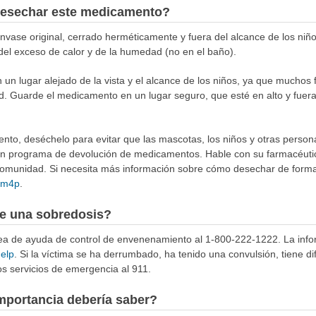
esechar este medicamento?
ase original, cerrado herméticamente y fuera del alcance de los niñ
 del exceso de calor y de la humedad (no en el baño).
n lugar alejado de la vista y el alcance de los niños, ya que muchos 
d. Guarde el medicamento en un lugar seguro, que esté en alto y fuera
to, deséchelo para evitar que las mascotas, los niños y otras person
 un programa de devolución de medicamentos. Hable con su farmacéuti
munidad. Si necesita más información sobre cómo desechar de forma 
4Rm4p
.
e una sobredosis?
ínea de ayuda de control de envenenamiento al 1-800-222-1222. La info
help
. Si la víctima se ha derrumbado, ha tenido una convulsión, tiene di
s servicios de emergencia al 911.
mportancia debería saber?