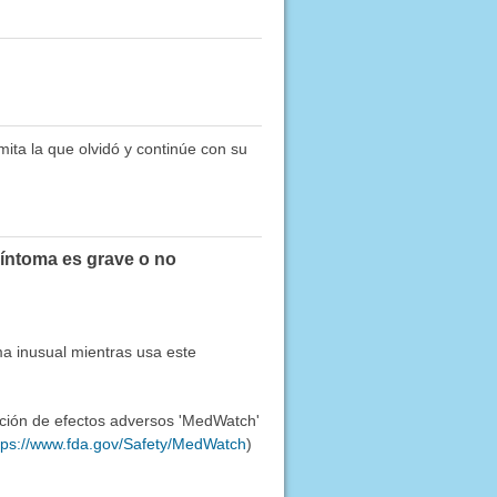
mita la que olvidó y continúe con su
síntoma es grave o no
ma inusual mientras usa este
ación de efectos adversos 'MedWatch'
tps://www.fda.gov/Safety/MedWatch
)