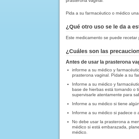
prasterona vaginal.
Pida a su farmacéutico o médico una c
¿Qué otro uso se le da a 
Este medicamento se puede recetar p
¿Cuáles son las precaucio
Antes de usar la prasterona vag
informe a su médico y farmacéutic
prasterona vaginal. Pídale a su fa
Informe a su médico y farmacéuti
base de hierbas está tomando o t
supervisarle atentamente para sab
Informe a su médico si tiene algú
Informe a su médico si padece o a
No debe usar la prasterona a me
médico si está embarazada, plan
médico.