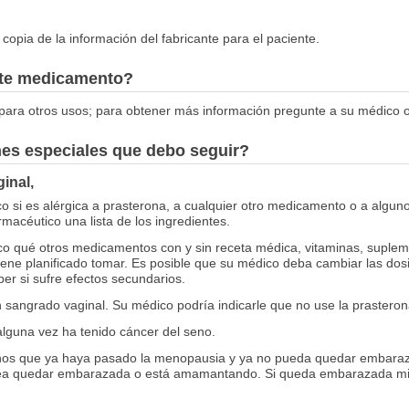
opia de la información del fabricante para el paciente.
este medicamento?
ara otros usos; para obtener más información pregunte a su médico o
nes especiales que debo seguir?
inal,
o si es alérgica a prasterona, a cualquier otro medicamento o a alguno
rmacéutico una lista de los ingredientes.
co qué otros medicamentos con y sin receta médica, vitaminas, supleme
iene planificado tomar. Es posible que su médico deba cambiar las do
er si sufre efectos secundarios.
n sangrado vaginal. Su médico podría indicarle que no use la prasteron
lguna vez ha tenido cáncer del seno.
nos que ya haya pasado la menopausia y ya no pueda quedar embaraz
ea quedar embarazada o está amamantando. Si queda embarazada mien