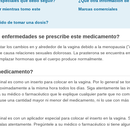
especiales que debo seguir?
¿Qué otra información de
r mientras tomo este
Marcas comerciales
ido de tomar una dosis?
o enfermedades se prescribe este medicamento?
tar los cambios en y alrededor de la vagina debido a la menopausia ("ca
e causa relaciones sexuales dolorosas. La prasterona se encuentra 
eemplazar hormonas que el cuerpo produce normalmente.
medicamento?
nal es como un inserto para colocar en la vagina. Por lo general se to
roximadamente a la misma hora todos los días. Siga atentamente las i
a su médico o farmacéutico que le explique cualquier parte que no com
use una cantidad mayor ni menor del medicamento, ni lo use con más 
nal es con un aplicador especial para colocar el inserto en la vagina.
galas atentamente. Pregúntele a su médico o farmacéutico si tiene alg