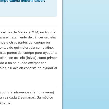
 importancia debería saber?
 células de Merkel (CCM; un tipo de
a el tratamiento de cáncer urotelial
anos u otras partes del cuerpo en
ntos de quimioterapia con platino.
otras partes del cuerpo para ayudar a
ión con axitinib (Inlyta) como primer
ido o no se puede extirpar con
les. Su acción consiste en ayudar al
a por vía intravenosa (en una vena)
 una vez cada 2 semanas. Su médico
camento.