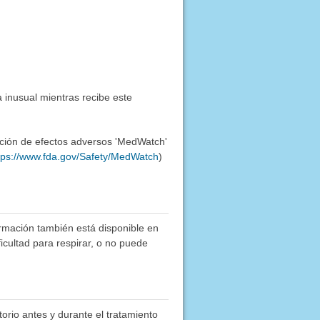
 inusual mientras recibe este
ación de efectos adversos 'MedWatch'
tps://www.fda.gov/Safety/MedWatch
)
rmación también está disponible en
ficultad para respirar, o no puede
orio antes y durante el tratamiento