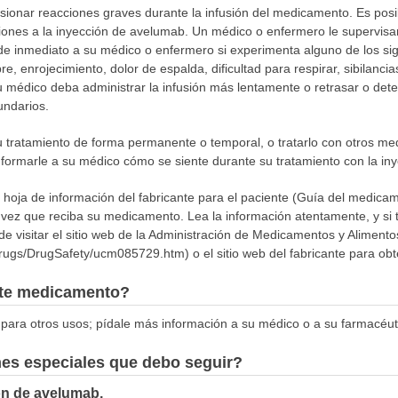
ionar reacciones graves durante la infusión del medicamento. Es pos
ciones a la inyección de avelumab. Un médico o enfermero le supervis
e inmediato a su médico o enfermero si experimenta alguno de los sigu
ebre, enrojecimiento, dolor de espalda, dificultad para respirar, sibila
 médico deba administrar la infusión más lentamente o retrasar o deten
undarios.
 tratamiento de forma permanente o temporal, o tratarlo con otros me
nformarle a su médico cómo se siente durante su tratamiento con la in
 hoja de información del fabricante para el paciente (Guía del medicam
vez que reciba su medicamento. Lea la información atentamente, y si 
e visitar el sitio web de la Administración de Medicamentos y Alimen
Drugs/DrugSafety/ucm085729.htm) o el sitio web del fabricante para ob
este medicamento?
para otros usos; pídale más información a su médico o a su farmacéut
nes especiales que debo seguir?
ón de avelumab,