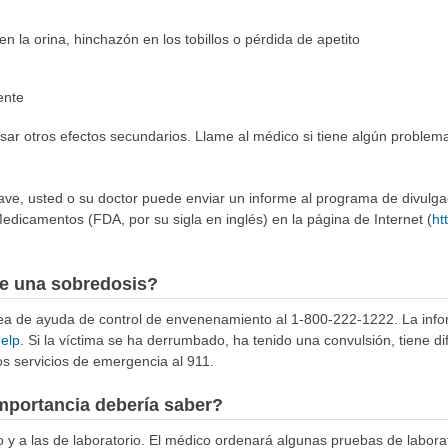
 la orina, hinchazón en los tobillos o pérdida de apetito
ente
r otros efectos secundarios. Llame al médico si tiene algún problema
rave, usted o su doctor puede enviar un informe al programa de divulg
edicamentos (FDA, por su sigla en inglés) en la página de Internet (
ht
e una sobredosis?
ínea de ayuda de control de envenenamiento al 1-800-222-1222. La info
help
. Si la víctima se ha derrumbado, ha tenido una convulsión, tiene di
s servicios de emergencia al 911.
mportancia debería saber?
o y a las de laboratorio. El médico ordenará algunas pruebas de laborat