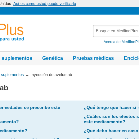
 Unidos
Así es como usted puede verificarlo
Busque
en
MedlinePlus
Acerca de MedlineP
y suplementos
Genética
Pruebas médicas
Encic
y suplementos
→
Inyección de avelumab
mab
ermedades se prescribe este
¿Qué tengo que hacer si 
¿Cuáles son los efectos 
camento?
este medicamento?
 medicamento?
¿Qué debo hacer en caso