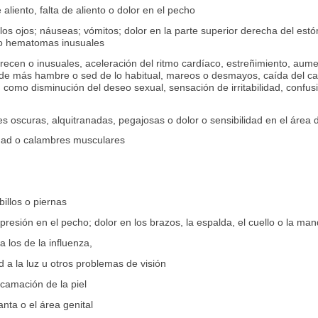
aliento, falta de aliento o dolor en el pecho
o los ojos; náuseas; vómitos; dolor en la parte superior derecha del estó
o hematomas inusuales
cen o inusuales, aceleración del ritmo cardíaco, estreñimiento, aume
de más hambre o sed de lo habitual, mareos o desmayos, caída del cab
como disminución del deseo sexual, sensación de irritabilidad, confus
es oscuras, alquitranadas, pegajosas o dolor o sensibilidad en el área
idad o calambres musculares
billos o piernas
opresión en el pecho; dolor en los brazos, la espalda, el cuello o la man
 los de la influenza,
d a la luz u otros problemas de visión
camación de la piel
anta o el área genital