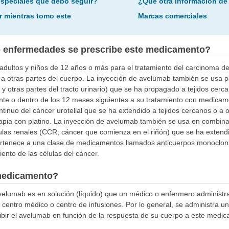
especiales que debo seguir?
¿Qué otra información de
r mientras tomo este
Marcas comerciales
o enfermedades se prescribe este medicamento?
adultos y niños de 12 años o más para el tratamiento del carcinoma de
a otras partes del cuerpo. La inyección de avelumab también se usa par
a y otras partes del tracto urinario) que se ha propagado a tejidos cerc
e o dentro de los 12 meses siguientes a su tratamiento con medicame
inuo del cáncer urotelial que se ha extendido a tejidos cercanos o a 
apia con platino. La inyección de avelumab también se usa en combinac
ulas renales (CCR; cáncer que comienza en el riñón) que se ha extend
ertenece a una clase de medicamentos llamados anticuerpos monoclona
iento de las células del cáncer.
medicamento?
velumab es en solución (líquido) que un médico o enfermero administr
 centro médico o centro de infusiones. Por lo general, se administra
ibir el avelumab en función de la respuesta de su cuerpo a este medi