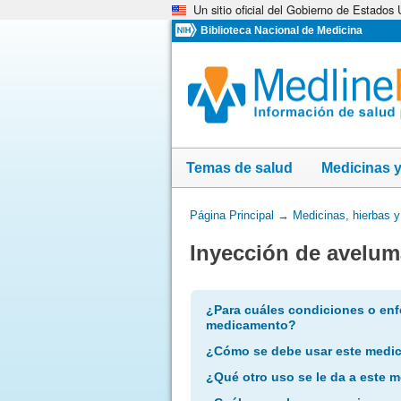
Un sitio oficial del Gobierno de Estados
Omita
y
Biblioteca Nacional de Medicina
vaya
al
Contenido
Temas de salud
Medicinas 
Usted
Página Principal
→
Medicinas, hierbas 
está
Inyección de avelu
aquí:
¿Para cuáles condiciones o enf
medicamento?
¿Cómo se debe usar este medi
¿Qué otro uso se le da a este