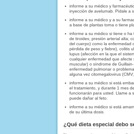
informe a su médico y farmacéutic
inyección de avelumab. Pídale a su
informe a su médico y a su farmac
a base de plantas toma o tiene pl
informe a su médico si tiene o ha
de tiroides; presión arterial alta
del cuerpo) como la enfermedad de
pérdida de peso y fiebre), colitis 
lupus (afección en la que el sistem
cualquier enfermedad que afecte s
muscular) o síndrome de Guillain-B
enfermedad pulmonar o problemas 
alguna vez citomegalovirus (CMV; 
informe a su médico si está emba
el tratamiento, y durante 1 mes 
funcionarán para usted. Llame a 
puede dañar al feto.
informe a su médico si está ama
de su última dosis.
¿Qué dieta especial debo 