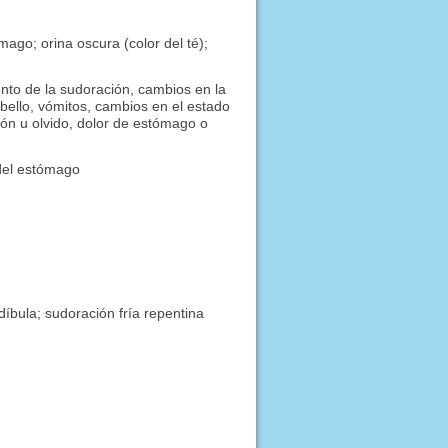
mago; orina oscura (color del té);
nto de la sudoración, cambios en la
ello, vómitos, cambios en el estado
ión u olvido, dolor de estómago o
 del estómago
díbula; sudoración fría repentina