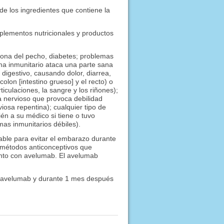
de los ingredientes que contiene la
plementos nutricionales y productos
 zona del pecho, diabetes; problemas
ema inmunitario ataca una parte sana
digestivo, causando dolor, diarrea,
olon [intestino grueso] y el recto) o
ticulaciones, la sangre y los riñones);
a nervioso que provoca debilidad
iosa repentina); cualquier tipo de
n a su médico si tiene o tuvo
as inmunitarios débiles).
ble para evitar el embarazo durante
 métodos anticonceptivos que
ento con avelumab. El avelumab
 avelumab y durante 1 mes después