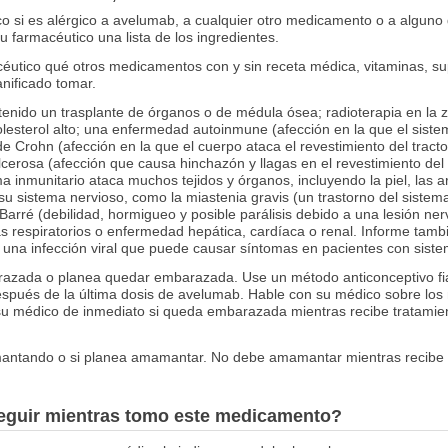
o si es alérgico a avelumab, a cualquier otro medicamento o a alguno 
 farmacéutico una lista de los ingredientes.
éutico qué otros medicamentos con y sin receta médica, vitaminas, su
anificado tomar.
 tenido un trasplante de órganos o de médula ósea; radioterapia en la
; colesterol alto; una enfermedad autoinmune (afección en la que el sist
 Crohn (afección en la que el cuerpo ataca el revestimiento del tracto 
ulcerosa (afección que causa hinchazón y llagas en el revestimiento del c
a inmunitario ataca muchos tejidos y órganos, incluyendo la piel, las ar
u sistema nervioso, como la miastenia gravis (un trastorno del sistem
arré (debilidad, hormigueo y posible parálisis debido a una lesión nerv
respiratorios o enfermedad hepática, cardíaca o renal. Informe tambié
una infección viral que puede causar síntomas en pacientes con sistem
razada o planea quedar embarazada. Use un método anticonceptivo fia
después de la última dosis de avelumab. Hable con su médico sobre los
su médico de inmediato si queda embarazada mientras recibe tratami
mantando o si planea amamantar. No debe amamantar mientras recibe
seguir mientras tomo este medicamento?