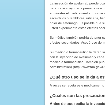
La inyección de avelumab puede ocas
para tratar o ayudar a prevenir reac
administre el medicamento. Informe d
escalofríos o temblores, urticaria, fi
dolor de estómago. Es posible que su
usted experimenta estos efectos sec
Su médico también podría detener su
efectos secundarios. Asegúrese de i
Su médico o farmacéutico le darán la
con la inyección de avelumab y cada 
médico o farmacéutico. También pued
Administration) (http://www.fda.gov/
¿Qué otro uso se le da a 
A veces se receta este medicamento 
¿Cuáles son las precaucio
Antes de que reciba la inyecci