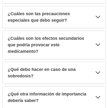
¿Cuáles son las precauciones
Exp
sec
especiales que debo seguir?
¿Cuáles son los efectos secundarios
Exp
que podría provocar este
sec
medicamento?
¿Qué debo hacer en caso de una
Exp
sec
sobredosis?
¿Qué otra información de importancia
Exp
sec
debería saber?