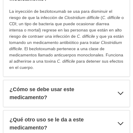
¿Para
La inyección de bezlotoxumab se usa para disminuir el
cuáles
riesgo de que la infección de
Clostridium difficile
(
C. difficile
o
condiciones
CDI; un tipo de bacteria que puede ocasionar diarrea
o
intensa o mortal) regrese en las personas que están en alto
enfermedades
riesgo de contraer una infección de
C. difficile
y que ya están
se
tomando un medicamento antibiótico para tratar
Clostridium
prescribe
difficile
. El bezlotoxumab pertenece a una clase de
este
medicamentos llamado anticuerpos monoclonales. Funciona
medicamento?
al adherirse a una toxina
C. difficile
para detener sus efectos
ha
en el cuerpo.
sido
extendido.
¿Cómo se debe usar este
Exp
sec
medicamento?
¿Qué otro uso se le da a este
Exp
sec
medicamento?