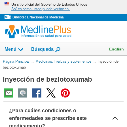
Omita
Un sitio oficial del Gobierno de Estados Unidos
Así es como usted puede verificarlo
y
vaya
Biblioteca Nacional de Medicina
al
Contenido
Mostrar
English
Menú
Búsqueda
el
campo
Usted
Página Principal
→
Medicinas, hierbas y suplementos
→
Inyección de
de
está
bezlotoxumab
aquí:
Inyección de bezlotoxumab
¿Para cuáles condiciones o
Col
enfermedades se prescribe este
sec
medicamento?