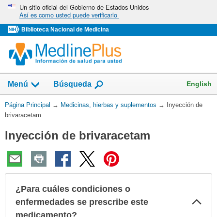
Omita
Un sitio oficial del Gobierno de Estados Unidos
Así es como usted puede verificarlo
y
vaya
Biblioteca Nacional de Medicina
al
Contenido
Mostrar
English
Menú
Búsqueda
el
campo
Usted
Página Principal
→
Medicinas, hierbas y suplementos
→
Inyección de
de
está
brivaracetam
aquí:
Inyección de brivaracetam
¿Para cuáles condiciones o
Col
enfermedades se prescribe este
sec
medicamento?