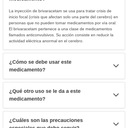
¿Para
La inyección de brivaracetam se usa para tratar crisis de
cuáles
inicio focal (crisis que afectan solo una parte del cerebro) en
condiciones
personas que no pueden tomar medicamentos por vía oral.
o
El brivaracetam pertenece a una clase de medicamentos
enfermedades
llamados anticonvulsivos. Su acción consiste en reducir la
se
actividad eléctrica anormal en el cerebro.
prescribe
este
medicamento?
¿Cómo se debe usar este
Exp
ha
sec
medicamento?
sido
extendido.
¿Qué otro uso se le da a este
Exp
sec
medicamento?
¿Cuáles son las precauciones
Exp
sec