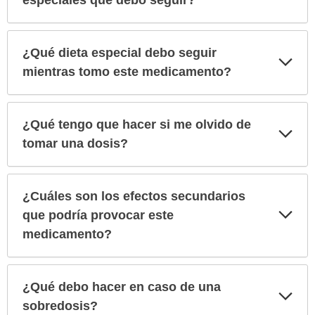
especiales que debo seguir?
¿Qué dieta especial debo seguir
Exp
sec
mientras tomo este medicamento?
¿Qué tengo que hacer si me olvido de
Exp
sec
tomar una dosis?
¿Cuáles son los efectos secundarios
Exp
que podría provocar este
sec
medicamento?
¿Qué debo hacer en caso de una
Exp
sec
sobredosis?