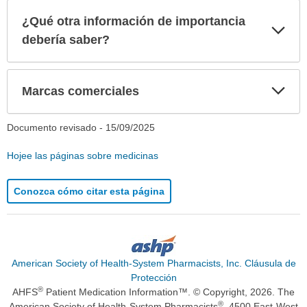
¿Qué otra información de importancia
Exp
sec
debería saber?
Exp
Marcas comerciales
sec
Documento revisado -
15/09/2025
Hojee las páginas sobre medicinas
Conozca cómo citar esta página
American Society of Health-System Pharmacists, Inc. Cláusula de
Protección
®
AHFS
Patient Medication Information™. © Copyright, 2026. The
®
American Society of Health-System Pharmacists
, 4500 East-West