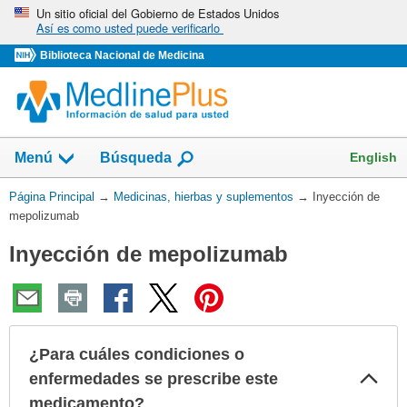
Omita
Un sitio oficial del Gobierno de Estados Unidos
Así es como usted puede verificarlo
y
vaya
Biblioteca Nacional de Medicina
al
Contenido
Mostrar
English
Menú
Búsqueda
el
campo
Usted
Página Principal
→
Medicinas, hierbas y suplementos
→
Inyección de
de
está
mepolizumab
aquí:
Inyección de mepolizumab
¿Para cuáles condiciones o
Col
enfermedades se prescribe este
sec
medicamento?