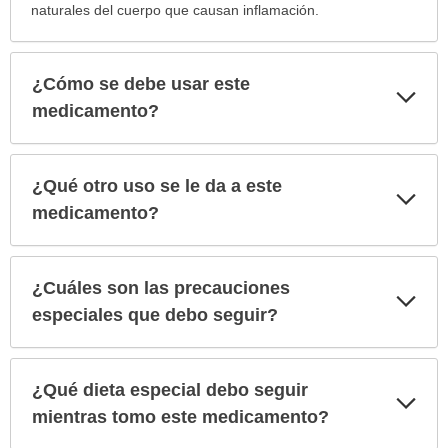
naturales del cuerpo que causan inflamación.
¿Cómo se debe usar este
Exp
sec
medicamento?
¿Qué otro uso se le da a este
Exp
sec
medicamento?
¿Cuáles son las precauciones
Exp
sec
especiales que debo seguir?
¿Qué dieta especial debo seguir
Exp
sec
mientras tomo este medicamento?