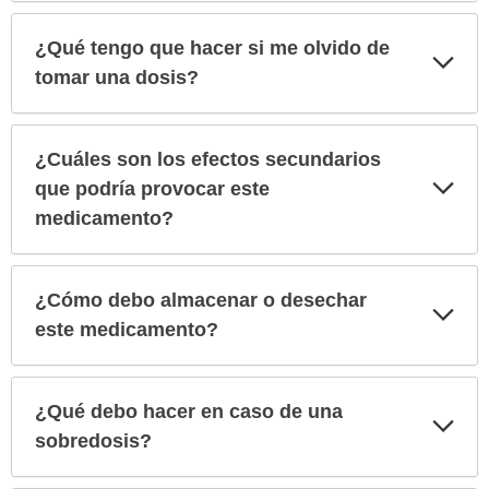
¿Qué tengo que hacer si me olvido de
Exp
sec
tomar una dosis?
¿Cuáles son los efectos secundarios
Exp
que podría provocar este
sec
medicamento?
¿Cómo debo almacenar o desechar
Exp
sec
este medicamento?
¿Qué debo hacer en caso de una
Exp
sec
sobredosis?