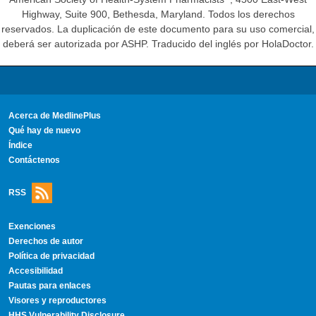
Highway, Suite 900, Bethesda, Maryland. Todos los derechos
reservados. La duplicación de este documento para su uso comercial,
deberá ser autorizada por ASHP. Traducido del inglés por HolaDoctor.
Acerca de MedlinePlus
Qué hay de nuevo
Índice
Contáctenos
RSS
Exenciones
Derechos de autor
Política de privacidad
Accesibilidad
Pautas para enlaces
Visores y reproductores
HHS Vulnerability Disclosure