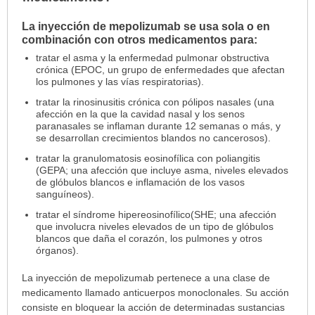
La inyección de mepolizumab se usa sola o en
¿Para
combinación con otros medicamentos para:
cuáles
condiciones
tratar el asma y la enfermedad pulmonar obstructiva
crónica (EPOC, un grupo de enfermedades que afectan
o
los pulmones y las vías respiratorias).
enfermedades
se
tratar la rinosinusitis crónica con pólipos nasales (una
afección en la que la cavidad nasal y los senos
prescribe
paranasales se inflaman durante 12 semanas o más, y
este
se desarrollan crecimientos blandos no cancerosos).
medicamento?
tratar la granulomatosis eosinofílica con poliangitis
ha
(GEPA; una afección que incluye asma, niveles elevados
sido
de glóbulos blancos e inflamación de los vasos
extendido.
sanguíneos).
tratar el síndrome hipereosinofílico(SHE; una afección
que involucra niveles elevados de un tipo de glóbulos
blancos que daña el corazón, los pulmones y otros
órganos).
La inyección de mepolizumab pertenece a una clase de
medicamento llamado anticuerpos monoclonales. Su acción
consiste en bloquear la acción de determinadas sustancias