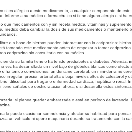
co si es alérgico a este medicamento, a cualquier componente de este
. Informe a su médico o farmacéutico si tiene alguna alergia o si ha 
co qué medicamentos con y sin receta médica, vitaminas y suplementos
e su médico deba cambiar la dosis de sus medicamentos o mantenerlo b
undarios.
 libre o a base de hierbas pueden interactuar con la cariprazina: hier
está tomando este medicamento antes de empezar a tomar cariprazina
o cariprazina sin consultarlo con su médico.
uien de su familia tiene o ha tenido prediabetes o diabetes. Además, in
guna vez ha desarrollado un nivel bajo de glóbulos blancos como efect
e o ha tenido convulsiones; un derrame cerebral; un mini-derrame cere
aco irregular; presión arterial alta o baja; niveles altos de colesterol y
rio; dificultad para tragar o enfermedad cardíaca, hepática o renal. I
si tiene señales de deshidratación ahora, o si desarrolla estos síntom
razada, si planea quedar embarazada o está en período de lactancia.
azina.
zina le puede ocasionar somnolencia y afectar su habilidad para pensar
zca un vehículo ni opere maquinaria durante su tratamiento con la ca
r hiperglicemia (aumento de azúcar en la sangre) mientras recibe est