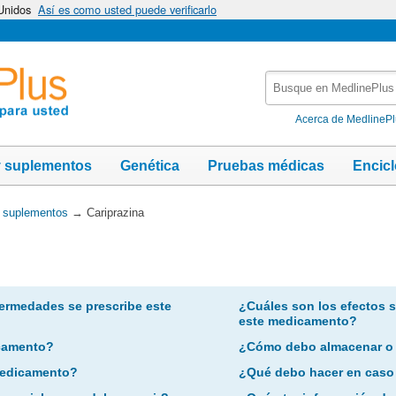
 Unidos
Así es como usted puede verificarlo
Busque
en
MedlinePlus
Acerca de MedlineP
y suplementos
Genética
Pruebas médicas
Encic
y suplementos
→
Cariprazina
ermedades se prescribe este
¿Cuáles son los efectos 
este medicamento?
camento?
¿Cómo debo almacenar o
 medicamento?
¿Qué debo hacer en caso