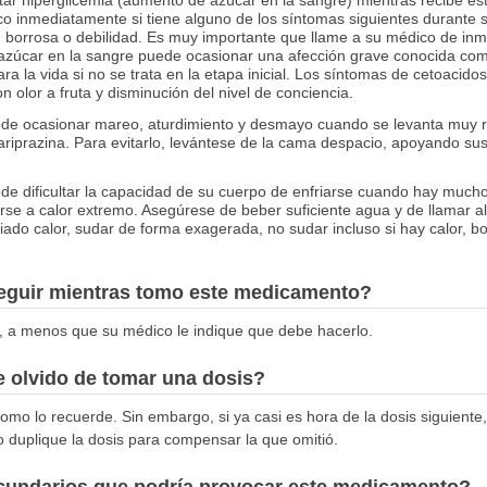
co inmediatamente si tiene alguno de los síntomas siguientes durante 
 borrosa o debilidad. Es muy importante que llame a su médico de inm
 azúcar en la sangre puede ocasionar una afección grave conocida com
ra la vida si no se trata en la etapa inicial. Los síntomas de cetoacido
on olor a fruta y disminución del nivel de conciencia.
ede ocasionar mareo, aturdimiento y desmayo cuando se levanta muy r
iprazina. Para evitarlo, levántese de la cama despacio, apoyando sus
de dificultar la capacidad de su cuerpo de enfriarse cuando hay mucho
nerse a calor extremo. Asegúrese de beber suficiente agua y de llamar a
iado calor, sudar de forma exagerada, no sudar incluso si hay calor, b
seguir mientras tomo este medicamento?
, a menos que su médico le indique que debe hacerlo.
 olvido de tomar una dosis?
omo lo recuerde. Sin embargo, si ya casi es hora de la dosis siguiente,
o duplique la dosis para compensar la que omitió.