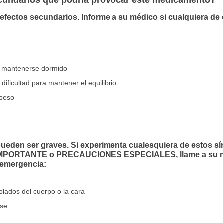
ecundarios que podría provocar este medicamento?
efectos secundarios. Informe a su médico si cualquiera de
o o mantenerse dormido
dificultad para mantener el equilibrio
 peso
o
ueden ser graves. Si experimenta cualesquiera de estos s
IMPORTANTE o PRECAUCIONES ESPECIALES, llame a su m
 emergencia:
lados del cuerpo o la cara
rse