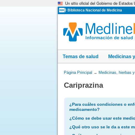
Un sitio oficial del Gobierno de Estados
Omita
y
Biblioteca Nacional de Medicina
vaya
al
Contenido
Temas de salud
Medicinas 
Usted
Página Principal
→
Medicinas, hierbas 
está
Cariprazina
aquí:
¿Para cuáles condiciones o enf
medicamento?
¿Cómo se debe usar este medi
¿Qué otro uso se le da a este