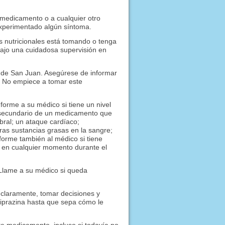
 medicamento o a cualquier otro
experimentado algún síntoma.
 nutricionales está tomando o tenga
ajo una cuidadosa supervisión en
ba de San Juan. Asegúrese de informar
. No empiece a tomar este
forme a su médico si tiene un nivel
o secundario de un medicamento que
bral; un ataque cardíaco;
 otras sustancias grasas en la sangre;
nforme también al médico si tiene
as en cualquier momento durante el
 Llame a su médico si queda
 claramente, tomar decisiones y
riprazina hasta que sepa cómo le
e medicamento, incluso si todavía no