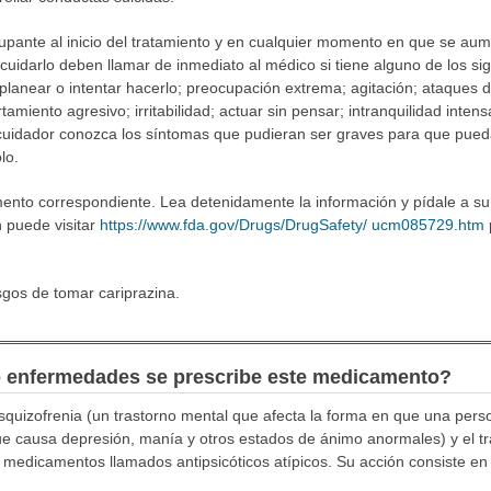
upante al inicio del tratamiento y en cualquier momento en que se aum
cuidarlo deben llamar de inmediato al médico si tiene alguno de los si
 planear o intentar hacerlo; preocupación extrema; agitación; ataques de
iento agresivo; irritabilidad; actuar sin pensar; intranquilidad intensa
cuidador conozca los síntomas que pudieran ser graves para que pueda
lo.
mento correspondiente. Lea detenidamente la información y pídale a s
 puede visitar
https://www.fda.gov/Drugs/DrugSafety/ ucm085729.htm
sgos de tomar cariprazina.
o enfermedades se prescribe este medicamento?
esquizofrenia (un trastorno mental que afecta la forma en que una pers
ue causa depresión, manía y otros estados de ánimo anormales) y el t
 medicamentos llamados antipsicóticos atípicos. Su acción consiste en 