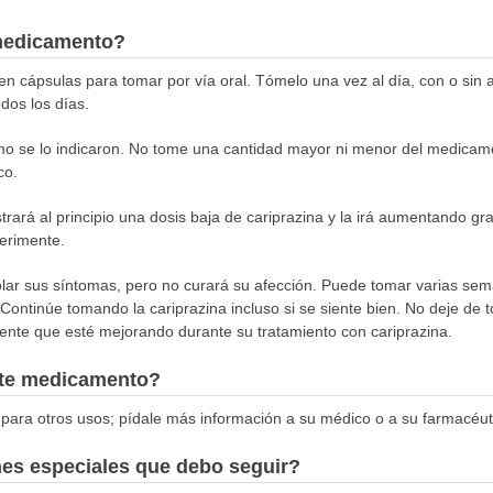
medicamento?
en cápsulas para tomar por vía oral. Tómelo una vez al día, con o sin 
dos los días.
o se lo indicaron. No tome una cantidad mayor ni menor del medicame
co.
rará al principio una dosis baja de cariprazina y la irá aumentando gr
erimente.
olar sus síntomas, pero no curará su afección. Puede tomar varias sem
 Continúe tomando la cariprazina incluso si se siente bien. No deje de 
ente que esté mejorando durante su tratamiento con cariprazina.
este medicamento?
para otros usos; pídale más información a su médico o a su farmacéut
nes especiales que debo seguir?