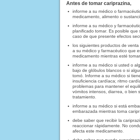
Antes de tomar cariprazina,
informe a su médico o farmacéuti
medicamento, alimento o sustancia
informe a su médico y farmacéuti
planificado tomar. Es posible qu
caso de que presente efectos sec
los siguientes productos de venta
a su médico y farmacéutico que 
medicamento mientras esté tomand
informe a su médico si usted o alg
bajo de glóbulos blancos o si al
tomó. Informe a su médico si tien
insuficiencia cardíaca; ritmo cardí
problemas para mantener el equilib
vómitos intensos, diarrea, o bien 
tratamiento.
informe a su médico si está emba
embarazada mientras toma caripr
debe saber que recibir la caripra
reaccionar rápidamente. No condu
afecta este medicamento.
debe saber que puede experimenta