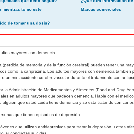
especiales que debo seguir?
¿Qué otra información de
r mientras tomo este
Marcas comerciales
ido de tomar una dosis?
adultos mayores con demencia:
(pérdida de memoria y de la función cerebral) pueden tener una mayor
icos como la cariprazina. Los adultos mayores con demencia también 
r o un miniaccidente cerebrovascular durante el tratamiento con antipsi
or la Administración de Medicamentos y Alimentos (Food and Drug Admi
tuales en adultos mayores que padecen demencia. Hable con el médico
 o alguien que usted cuida tiene demencia y se está tratando con caripr
ersonas que tienen episodios de depresión:
jóvenes que utilizan antidepresivos para tratar la depresión u otras a
ollar conductas suicidas.