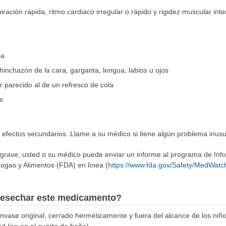
iración rápida, ritmo cardiaco irregular o rápido y rigidez muscular int
ca
 hinchazón de la cara, garganta, lengua, labios u ojos
r parecido al de un refresco de cola
s
s efectos secundarios. Llame a su médico si tiene algún problema inus
 grave, usted o su médico puede enviar un informe al programa de In
ogas y Alimentos (FDA) en línea (
https://www.fda.gov/Safety/MedWatc
esechar este medicamento?
ase original, cerrado herméticamente y fuera del alcance de los niñ