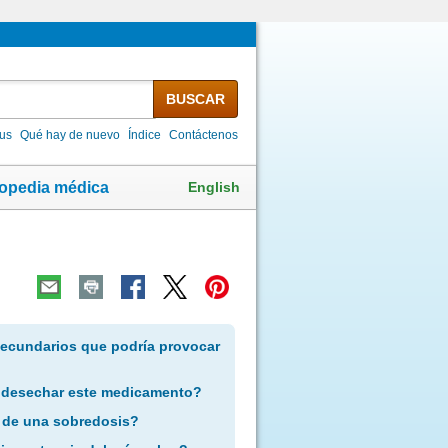
BUSCAR
lus
Qué hay de nuevo
Índice
Contáctenos
English
lopedia médica
secundarios que podría provocar
 desechar este medicamento?
 de una sobredosis?