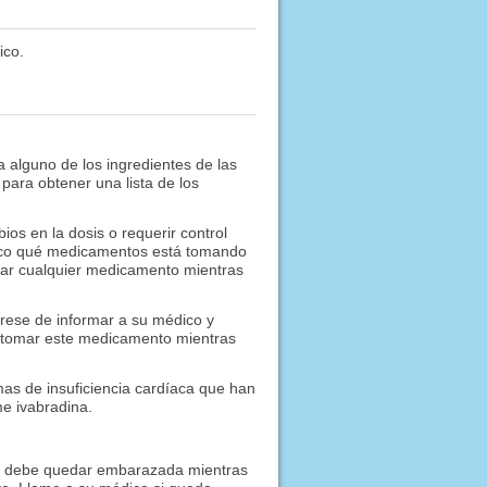
ico.
a alguno de los ingredientes de las
para obtener una lista de los
s en la dosis o requerir control
tico qué medicamentos está tomando
iar cualquier medicamento mientras
úrese de informar a su médico y
 tomar este medicamento mientras
omas de insuficiencia cardíaca que han
e ivabradina.
No debe quedar embarazada mientras