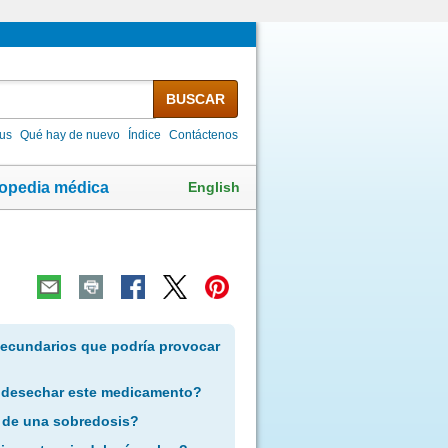
BUSCAR
lus
Qué hay de nuevo
Índice
Contáctenos
English
lopedia médica
secundarios que podría provocar
 desechar este medicamento?
 de una sobredosis?