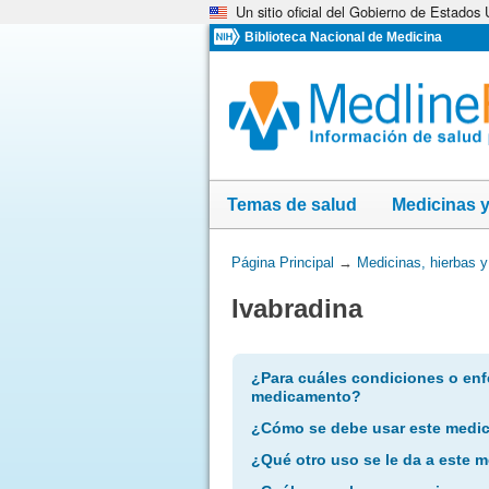
Un sitio oficial del Gobierno de Estados
Omita
y
Biblioteca Nacional de Medicina
vaya
al
Contenido
Temas de salud
Medicinas 
Usted
Página Principal
→
Medicinas, hierbas 
está
Ivabradina
aquí:
¿Para cuáles condiciones o enf
medicamento?
¿Cómo se debe usar este medi
¿Qué otro uso se le da a este