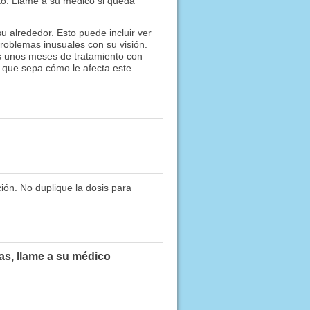
to. Llame a su médico si queda
u alrededor. Esto puede incluir ver
 problemas inusuales con su visión.
s unos meses de tratamiento con
 que sepa cómo le afecta este
ción. No duplique la dosis para
as, llame a su médico