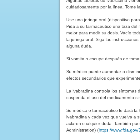
Algunas tabletas de ivabradina vienen
cuidadosamente por la línea. Tome la 
Use una jeringa oral (dispositivo pa
Pida a su farmacéutico una taza del 
mejor para medir su dosis. Vacíe tod
la jeringa oral. Siga las instruccione
alguna duda.
Si vomita o escupe después de tomar 
Su médico puede aumentar o disminu
efectos secundarios que experimente
La ivabradina controla los síntomas d
suspenda el uso del medicamento sin
Su médico o farmacéutico le dará la 
ivabradina y cada vez que vuelva a s
aclaren cualquier duda. También pued
Administration) (
https://www.fda.gov