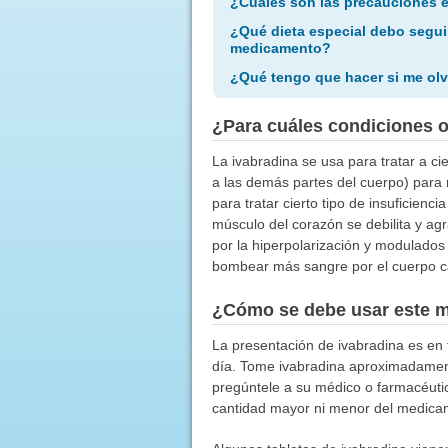
¿Cuáles son las precauciones 
¿Qué dieta especial debo segui
medicamento?
¿Qué tengo que hacer si me olv
¿Para cuáles condiciones 
La ivabradina se usa para tratar a ci
a las demás partes del cuerpo) para 
para tratar cierto tipo de insuficien
músculo del corazón se debilita y a
por la hiperpolarización y modulados
bombear más sangre por el cuerpo c
¿Cómo se debe usar este 
La presentación de ivabradina es en t
día. Tome ivabradina aproximadament
pregúntele a su médico o farmacéut
cantidad mayor ni menor del medicame