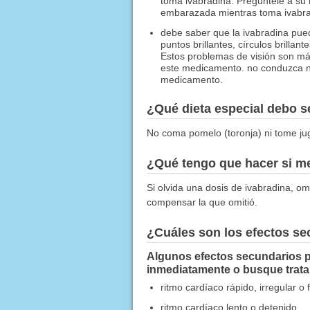
toma ivabradina. Pregúntele a su
embarazada mientras toma ivabra
debe saber que la ivabradina puede
puntos brillantes, círculos brillan
Estos problemas de visión son má
este medicamento. no conduzca ni
medicamento.
¿Qué dieta especial debo 
No coma pomelo (toronja) ni tome j
¿Qué tengo que hacer si me
Si olvida una dosis de ivabradina, om
compensar la que omitió.
¿Cuáles son los efectos s
Algunos efectos secundarios p
inmediatamente o busque trat
ritmo cardíaco rápido, irregular o 
ritmo cardíaco lento o detenido