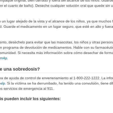
aque original, bien cerrado y fuera del alcance de los niños. Guárde
en el cuarto de baño). Deseche cualquier solución oral que quede sin 
n lugar alejado de la vista y el alcance de los niños, ya que muchos 
d. Guarde el medicamento en un lugar seguro, que esté en alto y fuera
to, deséchelo para evitar que las mascotas, los niños y otras person
 un programa de devolución de medicamentos. Hable con su farmacéuti
munidad. Si necesita más información sobre cómo desechar de forma 
4Rm4p
.
e una sobredosis?
ínea de ayuda de control de envenenamiento al 1-800-222-1222. La info
help
. Si la víctima se ha derrumbado, ha tenido una convulsión, tiene di
s servicios de emergencia al 911.
 pueden incluir los siguientes: