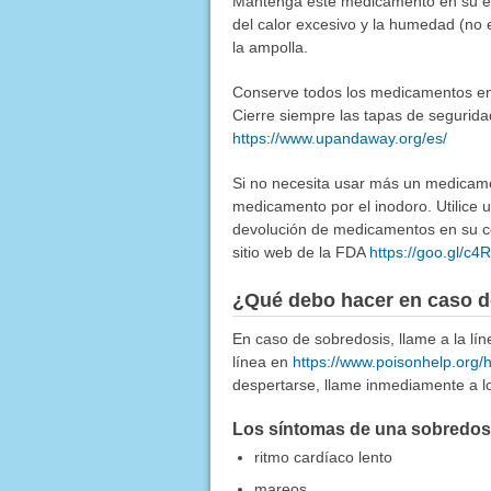
Mantenga este medicamento en su emp
del calor excesivo y la humedad (no 
la ampolla.
Conserve todos los medicamentos en u
Cierre siempre las tapas de segurida
https://www.upandaway.org/es/
Si no necesita usar más un medicamen
medicamento por el inodoro. Utilice
devolución de medicamentos en su co
sitio web de la FDA
https://goo.gl/c
¿Qué debo hacer en caso d
En caso de sobredosis, llame a la l
línea en
https://www.poisonhelp.org/
despertarse, llame inmediamente a lo
Los síntomas de una sobredosis
ritmo cardíaco lento
mareos