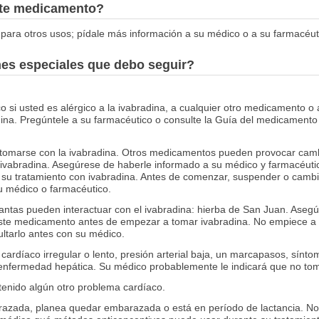
este medicamento?
para otros usos; pídale más información a su médico o a su farmacéut
nes especiales que debo seguir?
o si usted es alérgico a la ivabradina, a cualquier otro medicamento o 
adina. Pregúntele a su farmacéutico o consulte la Guía del medicamento 
marse con la ivabradina. Otros medicamentos pueden provocar cambio
 ivabradina. Asegúrese de haberle informado a su médico y farmacéu
su tratamiento con ivabradina. Antes de comenzar, suspender o camb
u médico o farmacéutico.
lantas pueden interactuar con el ivabradina: hierba de San Juan. Aseg
ste medicamento antes de empezar a tomar ivabradina. No empiece a
ltarlo antes con su médico.
 cardíaco irregular o lento, presión arterial baja, un marcapasos, sínt
nfermedad hepática. Su médico probablemente le indicará que no tom
 tenido algún otro problema cardíaco.
arazada, planea quedar embarazada o está en período de lactancia. 