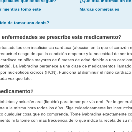
especiales que debo seguir?
¿Qué otra información de
r mientras tomo este
Marcas comerciales
ido de tomar una dosis?
o enfermedades se prescribe este medicamento?
ertos adultos con insuficiencia cardíaca (afección en la que el corazó
reducir el riesgo de que la condición empeore y la necesidad de ser tr
cia cardiaca en niños mayores de 6 meses de edad debido a una cardiomi
granda). La ivabradina pertenece a una clase de medicamentos llamad
 por nucleótidos cíclicos (HCN). Funciona al disminuir el ritmo cardía
ada vez que late.
medicamento?
abletas y solución oral (líquido) para tomar por vía oral. Por lo gener
e a la misma hora todos los días. Siga cuidadosamente las instruccio
ico cualquier cosa que no comprenda. Tome ivabradina exactamente co
nto ni lo tome con más frecuencia de lo que indica la receta de su m