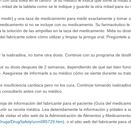
 con una línea en el centro. Si su médico le indica que tome la mitad 
mitad de la tableta como se le indique y guarde la otra mitad para su s
ra medir) y una taza de medicamento para medir exactamente y tomar su
medicamento si no se incluye con su medicamento. Su farmacéutico le 
a la solución de las ampollas en la taza del medicamento. Mida su dos
s del fabricante sobre cómo utilizar y limpiar la jeringa oral. Pregúntele
la ivabradina, no tome otra dosis. Continúe con su programa de dosifi
ir su dosis después de 2 semanas, dependiendo de qué tan bien funci
. Asegúrese de informarle a su médico cómo se siente durante su trat
e insuficiencia cardiaca pero no los cura. Continúe tomando ivabradina 
 consultarlo antes con su médico.
hoja de información del fabricante para el paciente (Guía del medicame
urtir su receta médica. Lea detenidamente la información y pídales a 
e visitar el sitio web de la Administración de Alimentos y Medicamen
/Drugs/DrugSafety/ucm085729.htm
), o el sitio web del fabricante para