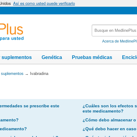
 Unidos
Así es como usted puede verificarlo
Busque
en
MedlinePlus
Acerca de MedlineP
y suplementos
Genética
Pruebas médicas
Encic
y suplementos
→
Ivabradina
ermedades se prescribe este
¿Cuáles son los efectos 
este medicamento?
camento?
¿Cómo debo almacenar o
 medicamento?
¿Qué debo hacer en caso