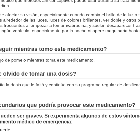
 médico qué métodos anticonceptivos puede usar durante su tratamien
dina.
 afectar su visión, especialmente cuando cambia el brillo de la luz a s
tes alrededor de las luces, luces de colores brillantes, ver doble y otros
s frecuentes al empezar a tomar ivabradina, y suelen desaparecer tra
ngún vehículo, especialmente por la noche ni opere maquinaria hasta
seguir mientras tomo este medicamento?
ugo de pomelo mientras toma este medicamento.
 olvido de tomar una dosis?
ita la dosis que le faltó y continúe con su programa regular de dosifica
ecundarios que podría provocar este medicamento?
ueden ser graves. Si experimenta algunos de estos síntom
amiento médico de emergencia:
fuerte