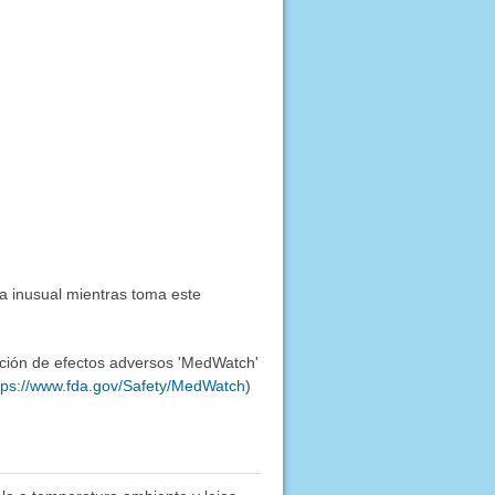
a inusual mientras toma este
ación de efectos adversos 'MedWatch'
tps://www.fda.gov/Safety/MedWatch
)