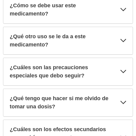
¿Cómo se debe usar este
Exp
sec
medicamento?
¿Qué otro uso se le da a este
Exp
sec
medicamento?
¿Cuáles son las precauciones
Exp
sec
especiales que debo seguir?
¿Qué tengo que hacer si me olvido de
Exp
sec
tomar una dosis?
¿Cuáles son los efectos secundarios
Exp