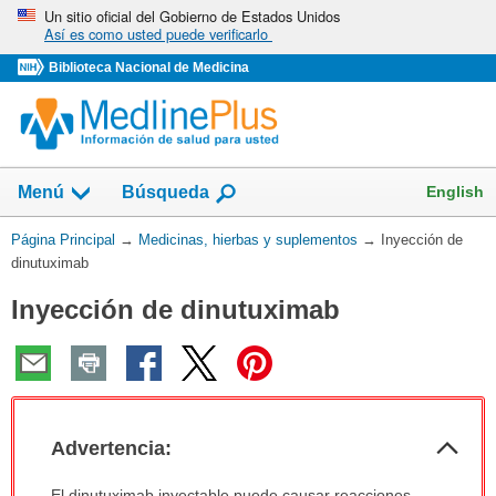
Omita
Un sitio oficial del Gobierno de Estados Unidos
Así es como usted puede verificarlo
y
vaya
Biblioteca Nacional de Medicina
al
Contenido
Mostrar
English
Menú
Búsqueda
el
campo
Usted
Página Principal
→
Medicinas, hierbas y suplementos
→
Inyección de
de
está
dinutuximab
aquí:
Inyección de dinutuximab
Col
Advertencia:
sec
Advertencia:
El dinutuximab inyectable puede causar reacciones