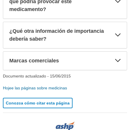
que podría provocar este
sec
medicamento?
¿Qué otra información de importancia
Exp
sec
debería saber?
Exp
Marcas comerciales
sec
Documento actualizado -
15/06/2015
Hojee las páginas sobre medicinas
Conozca cómo citar esta página