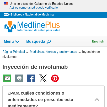
Omita
Un sitio oficial del Gobierno de Estados Unidos
Así es como usted puede verificarlo
y
vaya
Biblioteca Nacional de Medicina
al
Contenido
Mostrar
English
Menú
Búsqueda
el
campo
Usted
Página Principal
→
Medicinas, hierbas y suplementos
→
Inyección de
de
está
nivolumab
aquí:
Inyección de nivolumab
¿Para cuáles condiciones o
Col
enfermedades se prescribe este
sec
medicamento?