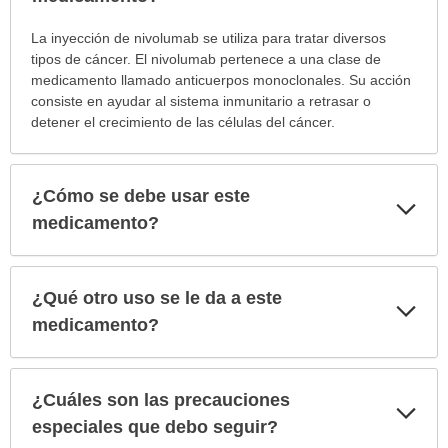
¿Para
La inyección de nivolumab se utiliza para tratar diversos
cuáles
tipos de cáncer. El nivolumab pertenece a una clase de
condiciones
medicamento llamado anticuerpos monoclonales. Su acción
o
consiste en ayudar al sistema inmunitario a retrasar o
enfermedades
detener el crecimiento de las células del cáncer.
se
prescribe
este
¿Cómo se debe usar este
Exp
medicamento?
sec
medicamento?
ha
sido
extendido.
¿Qué otro uso se le da a este
Exp
sec
medicamento?
¿Cuáles son las precauciones
Exp
sec
especiales que debo seguir?