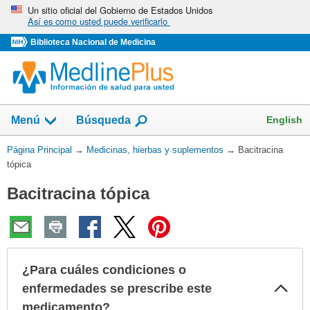
Omita
Un sitio oficial del Gobierno de Estados Unidos
Así es como usted puede verificarlo
y
vaya
Biblioteca Nacional de Medicina
al
Contenido
Mostrar
English
Menú
Búsqueda
el
campo
Usted
Página Principal
→
Medicinas, hierbas y suplementos
→
Bacitracina
de
está
tópica
aquí:
Bacitracina tópica
¿Para cuáles condiciones o
Col
enfermedades se prescribe este
sec
medicamento?