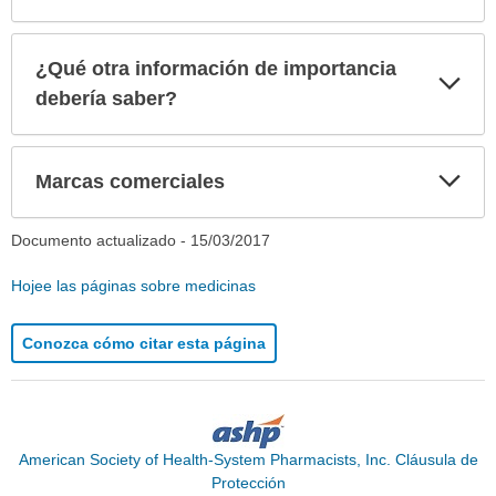
¿Qué otra información de importancia
Exp
sec
debería saber?
Exp
Marcas comerciales
sec
Documento actualizado -
15/03/2017
Hojee las páginas sobre medicinas
Conozca cómo citar esta página
American Society of Health-System Pharmacists, Inc. Cláusula de
Protección