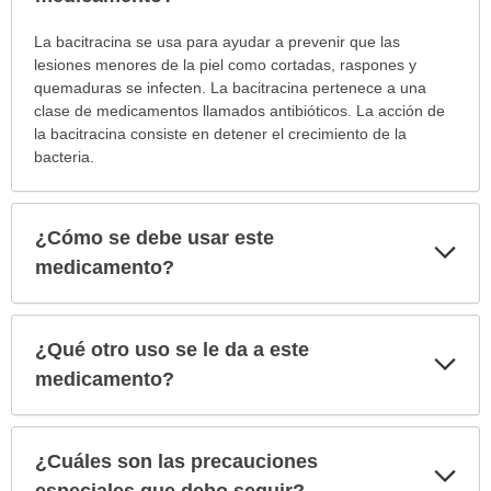
¿Para
La bacitracina se usa para ayudar a prevenir que las
cuáles
lesiones menores de la piel como cortadas, raspones y
condiciones
quemaduras se infecten. La bacitracina pertenece a una
o
clase de medicamentos llamados antibióticos. La acción de
enfermedades
la bacitracina consiste en detener el crecimiento de la
se
bacteria.
prescribe
este
medicamento?
¿Cómo se debe usar este
Exp
ha
sec
medicamento?
sido
extendido.
¿Qué otro uso se le da a este
Exp
sec
medicamento?
¿Cuáles son las precauciones
Exp
sec