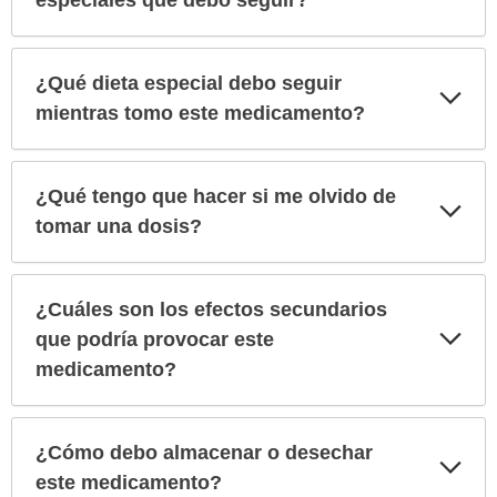
especiales que debo seguir?
¿Qué dieta especial debo seguir
Exp
sec
mientras tomo este medicamento?
¿Qué tengo que hacer si me olvido de
Exp
sec
tomar una dosis?
¿Cuáles son los efectos secundarios
Exp
que podría provocar este
sec
medicamento?
¿Cómo debo almacenar o desechar
Exp
sec
este medicamento?