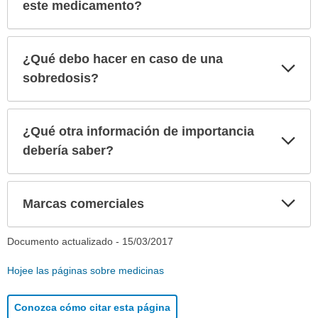
sec
este medicamento?
¿Qué debo hacer en caso de una
Exp
sec
sobredosis?
¿Qué otra información de importancia
Exp
sec
debería saber?
Exp
Marcas comerciales
sec
Documento actualizado -
15/03/2017
Hojee las páginas sobre medicinas
Conozca cómo citar esta página