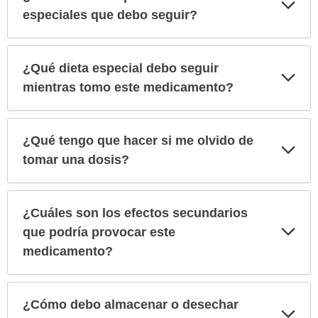
Exp
sec
especiales que debo seguir?
¿Qué dieta especial debo seguir
Exp
sec
mientras tomo este medicamento?
¿Qué tengo que hacer si me olvido de
Exp
sec
tomar una dosis?
¿Cuáles son los efectos secundarios
Exp
que podría provocar este
sec
medicamento?
¿Cómo debo almacenar o desechar
Exp