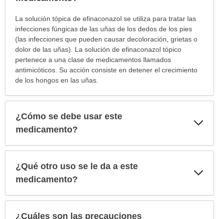
¿Para
La solución tópica de efinaconazol se utiliza para tratar las
cuáles
infecciones fúngicas de las uñas de los dedos de los pies
condiciones
(las infecciones que pueden causar decoloración, grietas o
o
dolor de las uñas). La solución de efinaconazol tópico
enfermedades
pertenece a una clase de medicamentos llamados
se
antimicóticos. Su acción consiste en detener el crecimiento
prescribe
de los hongos en las uñas.
este
medicamento?
ha
¿Cómo se debe usar este
Exp
sido
sec
medicamento?
extendido.
¿Qué otro uso se le da a este
Exp
sec
medicamento?
¿Cuáles son las precauciones