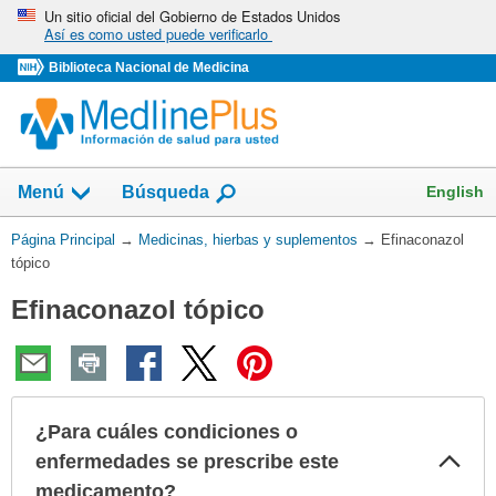
Omita
Un sitio oficial del Gobierno de Estados Unidos
Así es como usted puede verificarlo
y
vaya
Biblioteca Nacional de Medicina
al
Contenido
Mostrar
English
Menú
Búsqueda
el
campo
Usted
Página Principal
→
Medicinas, hierbas y suplementos
→
Efinaconazol
de
está
tópico
aquí:
Efinaconazol tópico
¿Para cuáles condiciones o
Col
enfermedades se prescribe este
sec
medicamento?