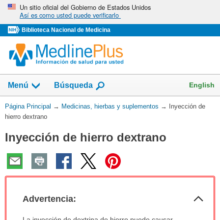
Omita
Un sitio oficial del Gobierno de Estados Unidos
Así es como usted puede verificarlo
y
vaya
Biblioteca Nacional de Medicina
al
Contenido
Mostrar
English
Menú
Búsqueda
el
campo
Usted
Página Principal
→
Medicinas, hierbas y suplementos
→
Inyección de
de
está
hierro dextrano
aquí:
Inyección de hierro dextrano
Col
Advertencia:
sec
Advertencia:
La inyección de dextrina de hierro puede causar