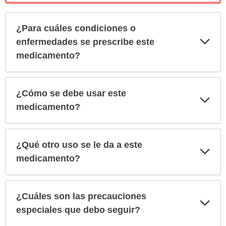
¿Para cuáles condiciones o
Exp
enfermedades se prescribe este
sec
medicamento?
¿Cómo se debe usar este
Exp
sec
medicamento?
¿Qué otro uso se le da a este
Exp
sec
medicamento?
¿Cuáles son las precauciones
Exp
sec
especiales que debo seguir?