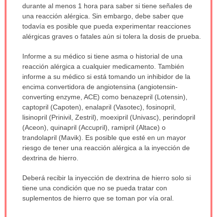
durante al menos 1 hora para saber si tiene señales de
una reacción alérgica. Sin embargo, debe saber que
todavía es posible que pueda experimentar reacciones
alérgicas graves o fatales aún si tolera la dosis de prueba.
Informe a su médico si tiene asma o historial de una
reacción alérgica a cualquier medicamento. También
informe a su médico si está tomando un inhibidor de la
encima convertidora de angiotensina (angiotensin-
converting enzyme, ACE) como benazepril (Lotensin),
captopril (Capoten), enalapril (Vasotec), fosinopril,
lisinopril (Prinivil, Zestril), moexipril (Univasc), perindopril
(Aceon), quinapril (Accupril), ramipril (Altace) o
trandolapril (Mavik). Es posible que esté en un mayor
riesgo de tener una reacción alérgica a la inyección de
dextrina de hierro.
Deberá recibir la inyección de dextrina de hierro solo si
tiene una condición que no se pueda tratar con
suplementos de hierro que se toman por vía oral.