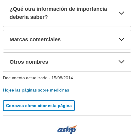
¿Qué otra información de importancia
Exp
sec
debería saber?
Exp
Marcas comerciales
sec
Exp
Otros nombres
sec
Documento actualizado -
15/08/2014
Hojee las páginas sobre medicinas
Conozca cómo citar esta página