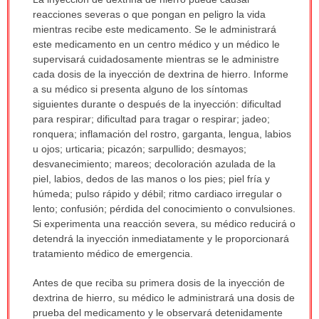
ha
reacciones severas o que pongan en peligro la vida
sido
mientras recibe este medicamento. Se le administrará
extendido.
este medicamento en un centro médico y un médico le
supervisará cuidadosamente mientras se le administre
cada dosis de la inyección de dextrina de hierro. Informe
a su médico si presenta alguno de los síntomas
siguientes durante o después de la inyección: dificultad
para respirar; dificultad para tragar o respirar; jadeo;
ronquera; inflamación del rostro, garganta, lengua, labios
u ojos; urticaria; picazón; sarpullido; desmayos;
desvanecimiento; mareos; decoloración azulada de la
piel, labios, dedos de las manos o los pies; piel fría y
húmeda; pulso rápido y débil; ritmo cardiaco irregular o
lento; confusión; pérdida del conocimiento o convulsiones.
Si experimenta una reacción severa, su médico reducirá o
detendrá la inyección inmediatamente y le proporcionará
tratamiento médico de emergencia.
Antes de que reciba su primera dosis de la inyección de
dextrina de hierro, su médico le administrará una dosis de
prueba del medicamento y le observará detenidamente