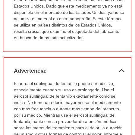
ha
Estados Unidos. Dado que este medicamento ya no está
sido
disponible en el mercado de los Estados Unidos, ya no se
extendido.
actualiza el material en esta monografía. Si este fármaco
se utiliza en países distintos de los Estados Unidos,
resulta crucial que examine el etiquetado del fabricante
en busca de datos más actualizados.
Col
Advertencia:
sec
Advertencia:
El aerosol sublingual de fentanilo puede ser adictivo,
ha
especialmente cuando su uso es prolongado. Use el
sido
aerosol sublingual de fentanilo exactamente como se
extendido.
indica. No tome una dosis mayor ni use el medicamento
con más frecuencia o durante más tiempo del prescrito
por su médico. Mientras use el aerosol sublingual de
fentanilo, hable con su proveedor de atención médica
sobre las metas del tratamiento para el dolor, la duración
del mismo y otras formas de controlar el dolor. Informe a