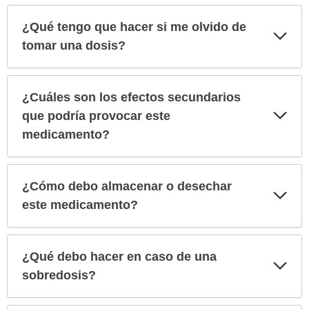
¿Qué tengo que hacer si me olvido de
Exp
sec
tomar una dosis?
¿Cuáles son los efectos secundarios
Exp
que podría provocar este
sec
medicamento?
¿Cómo debo almacenar o desechar
Exp
sec
este medicamento?
¿Qué debo hacer en caso de una
Exp
sec
sobredosis?