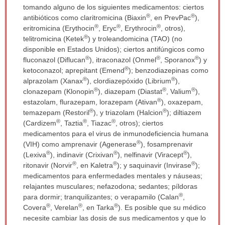
tomando alguno de los siguientes medicamentos: ciertos
®
®
antibióticos como claritromicina (Biaxin
, en PrevPac
),
®
®
®
eritromicina (Erythocin
, Eryc
, Erythrocin
, otros),
®
telitromicina (Ketek
) y troleandomicina (TAO) (no
disponible en Estados Unidos); ciertos antifúngicos como
®
®
®
fluconazol (Diflucan
), itraconazol (Onmel
, Sporanox
) y
®
ketoconazol; aprepitant (Emend
); benzodiazepinas como
®
®
alprazolam (Xanax
), clordiazepóxido (Librium
),
®
®
®
clonazepam (Klonopin
), diazepam (Diastat
, Valium
),
®
estazolam, flurazepam, lorazepam (Ativan
), oxazepam,
®
®
temazepam (Restoril
), y triazolam (Halcion
); diltiazem
®
®
®
(Cardizem
, Taztia
, Tiazac
, otros); ciertos
medicamentos para el virus de inmunodeficiencia humana
®
(VIH) como amprenavir (Agenerase
), fosamprenavir
®
®
®
(Lexiva
), indinavir (Crixivan
), nelfinavir (Viracept
),
®
®
®
ritonavir (Norvir
, en Kaletra
); y saquinavir (Invirase
);
medicamentos para enfermedades mentales y náuseas;
relajantes musculares; nefazodona; sedantes; píldoras
®
para dormir; tranquilizantes; o verapamilo (Calan
,
®
®
®
Covera
, Verelan
, en Tarka
). Es posible que su médico
necesite cambiar las dosis de sus medicamentos y que lo