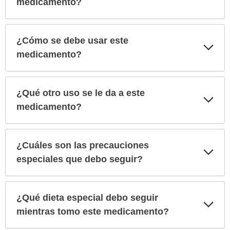
medicamento?
¿Cómo se debe usar este
Exp
sec
medicamento?
¿Qué otro uso se le da a este
Exp
sec
medicamento?
¿Cuáles son las precauciones
Exp
sec
especiales que debo seguir?
¿Qué dieta especial debo seguir
Exp
sec
mientras tomo este medicamento?