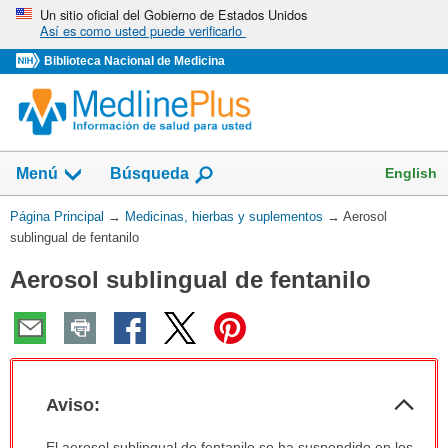
Omita
Un sitio oficial del Gobierno de Estados Unidos
Así es como usted puede verificarlo
y
vaya
Biblioteca Nacional de Medicina
al
Contenido
Mostrar
English
Menú
Búsqueda
el
campo
Usted
Página Principal
→
Medicinas, hierbas y suplementos
→
Aerosol
de
está
sublingual de fentanilo
aquí:
Aerosol sublingual de fentanilo
Col
Aviso:
sec
Aviso:
El aerosol sublingual de fentanilo se ha suspendido en los