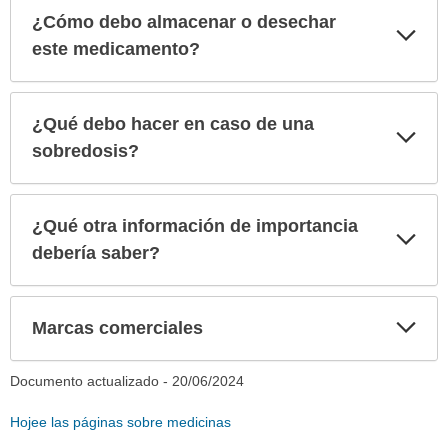
¿Cómo debo almacenar o desechar
Exp
sec
este medicamento?
¿Qué debo hacer en caso de una
Exp
sec
sobredosis?
¿Qué otra información de importancia
Exp
sec
debería saber?
Exp
Marcas comerciales
sec
Documento actualizado -
20/06/2024
Hojee las páginas sobre medicinas