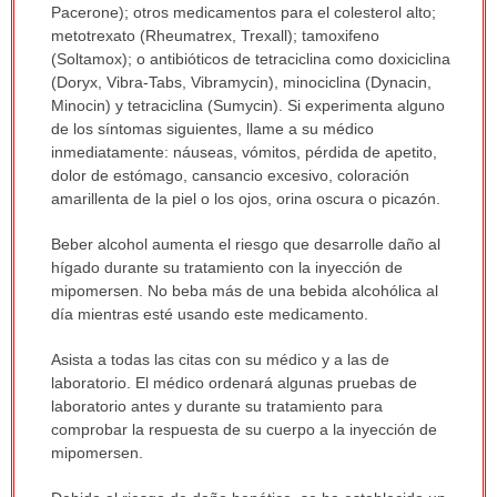
Pacerone); otros medicamentos para el colesterol alto;
metotrexato (Rheumatrex, Trexall); tamoxifeno
(Soltamox); o antibióticos de tetraciclina como doxiciclina
(Doryx, Vibra-Tabs, Vibramycin), minociclina (Dynacin,
Minocin) y tetraciclina (Sumycin). Si experimenta alguno
de los síntomas siguientes, llame a su médico
inmediatamente: náuseas, vómitos, pérdida de apetito,
dolor de estómago, cansancio excesivo, coloración
amarillenta de la piel o los ojos, orina oscura o picazón.
Beber alcohol aumenta el riesgo que desarrolle daño al
hígado durante su tratamiento con la inyección de
mipomersen. No beba más de una bebida alcohólica al
día mientras esté usando este medicamento.
Asista a todas las citas con su médico y a las de
laboratorio. El médico ordenará algunas pruebas de
laboratorio antes y durante su tratamiento para
comprobar la respuesta de su cuerpo a la inyección de
mipomersen.