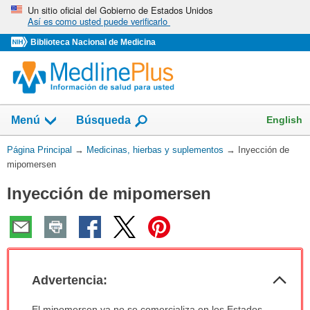
Omita
Un sitio oficial del Gobierno de Estados Unidos
Así es como usted puede verificarlo
y
vaya
Biblioteca Nacional de Medicina
al
Contenido
Mostrar
English
Menú
Búsqueda
el
campo
Usted
Página Principal
→
Medicinas, hierbas y suplementos
→
Inyección de
de
está
mipomersen
aquí:
Inyección de mipomersen
Col
Advertencia:
sec
Advertencia:
El mipomersen ya no se comercializa en los Estados