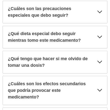
¿Cuáles son las precauciones
Exp
sec
especiales que debo seguir?
¿Qué dieta especial debo seguir
Exp
sec
mientras tomo este medicamento?
¿Qué tengo que hacer si me olvido de
Exp
sec
tomar una dosis?
¿Cuáles son los efectos secundarios
Exp
que podría provocar este
sec
medicamento?