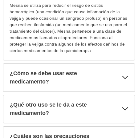
¿Para
Mesna se utiliza para reducir el riesgo de cistitis
cuáles
hemorrágica (una condición que causa inflamación de la
condiciones
vejiga y puede ocasionar un sangrado profuso) en personas
o
que reciben ifosfamida (un medicamento que se usa para el
enfermedades
tratamiento del cáncer). Mesna pertenece a una clase de
se
medicamentos llamados citoprotectores. Funciona al
prescribe
proteger la vejiga contra algunos de los efectos dañinos de
este
ciertos medicamentos de la quimioterapia.
medicamento?
ha
sido
¿Cómo se debe usar este
Exp
extendido.
sec
medicamento?
¿Qué otro uso se le da a este
Exp
sec
medicamento?
¿Cuáles son las precauciones