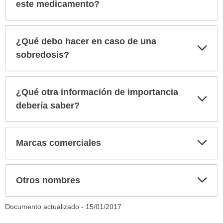
sec
este medicamento?
¿Qué debo hacer en caso de una
Exp
sec
sobredosis?
¿Qué otra información de importancia
Exp
sec
debería saber?
Exp
Marcas comerciales
sec
Exp
Otros nombres
sec
Documento actualizado -
15/01/2017