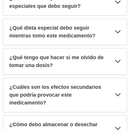
Exp
sec
especiales que debo seguir?
¿Qué dieta especial debo seguir
Exp
sec
mientras tomo este medicamento?
¿Qué tengo que hacer si me olvido de
Exp
sec
tomar una dosis?
¿Cuáles son los efectos secundarios
Exp
que podría provocar este
sec
medicamento?
¿Cómo debo almacenar o desechar
Exp