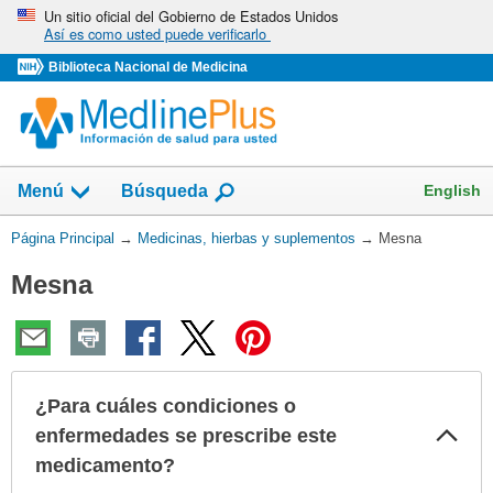
Omita
Un sitio oficial del Gobierno de Estados Unidos
Así es como usted puede verificarlo
y
vaya
Biblioteca Nacional de Medicina
al
Contenido
Mostrar
English
Menú
Búsqueda
el
campo
Usted
Página Principal
→
Medicinas, hierbas y suplementos
→
Mesna
de
está
Mesna
aquí:
¿Para cuáles condiciones o
Col
enfermedades se prescribe este
sec
medicamento?