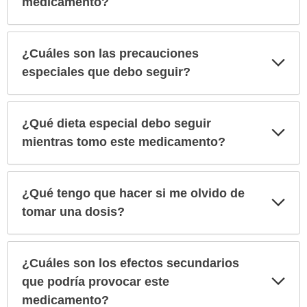
medicamento?
¿Cuáles son las precauciones
Exp
sec
especiales que debo seguir?
¿Qué dieta especial debo seguir
Exp
sec
mientras tomo este medicamento?
¿Qué tengo que hacer si me olvido de
Exp
sec
tomar una dosis?
¿Cuáles son los efectos secundarios
Exp
que podría provocar este
sec
medicamento?