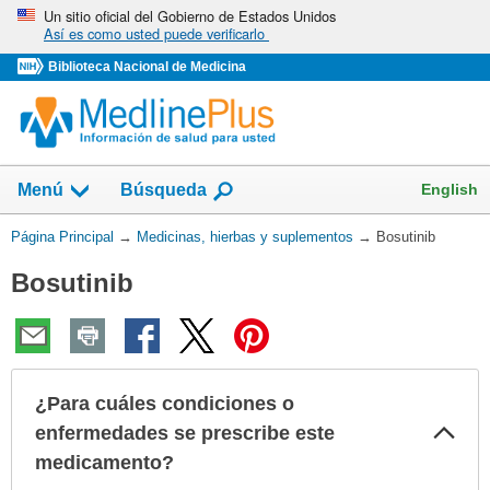
Omita
Un sitio oficial del Gobierno de Estados Unidos
Así es como usted puede verificarlo
y
vaya
Biblioteca Nacional de Medicina
al
Contenido
Mostrar
English
Menú
Búsqueda
el
campo
Usted
Página Principal
→
Medicinas, hierbas y suplementos
→
Bosutinib
de
está
Bosutinib
aquí:
¿Para cuáles condiciones o
Col
enfermedades se prescribe este
sec
medicamento?