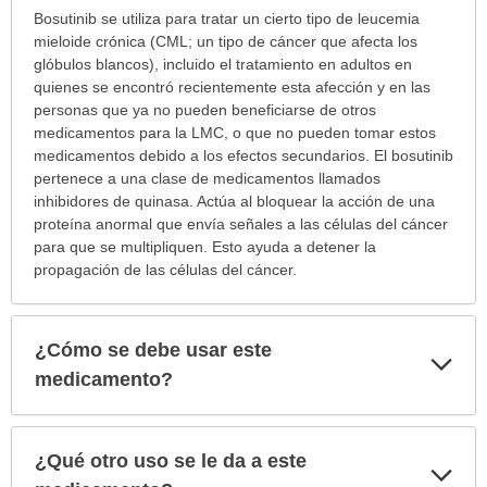
¿Para
Bosutinib se utiliza para tratar un cierto tipo de leucemia
cuáles
mieloide crónica (CML; un tipo de cáncer que afecta los
condiciones
glóbulos blancos), incluido el tratamiento en adultos en
o
quienes se encontró recientemente esta afección y en las
enfermedades
personas que ya no pueden beneficiarse de otros
se
medicamentos para la LMC, o que no pueden tomar estos
prescribe
medicamentos debido a los efectos secundarios. El bosutinib
este
pertenece a una clase de medicamentos llamados
medicamento?
inhibidores de quinasa. Actúa al bloquear la acción de una
ha
proteína anormal que envía señales a las células del cáncer
sido
para que se multipliquen. Esto ayuda a detener la
extendido.
propagación de las células del cáncer.
¿Cómo se debe usar este
Exp
sec
medicamento?
¿Qué otro uso se le da a este
Exp
sec