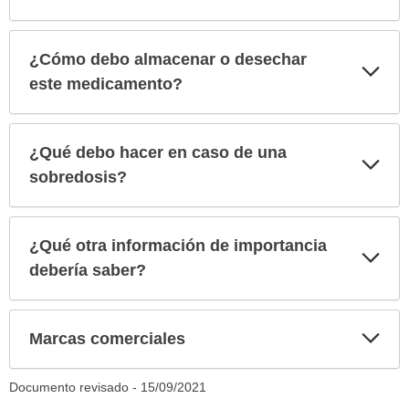
¿Cómo debo almacenar o desechar
Exp
sec
este medicamento?
¿Qué debo hacer en caso de una
Exp
sec
sobredosis?
¿Qué otra información de importancia
Exp
sec
debería saber?
Exp
Marcas comerciales
sec
Documento revisado -
15/09/2021