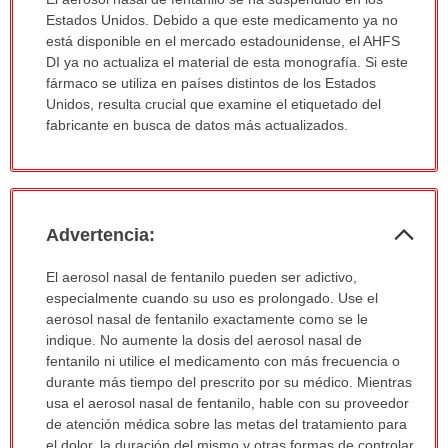
ha
Estados Unidos. Debido a que este medicamento ya no
sido
está disponible en el mercado estadounidense, el AHFS
extendido.
DI ya no actualiza el material de esta monografía. Si este
fármaco se utiliza en países distintos de los Estados
Unidos, resulta crucial que examine el etiquetado del
fabricante en busca de datos más actualizados.
Col
Advertencia:
sec
Advertencia:
El aerosol nasal de fentanilo pueden ser adictivo,
ha
especialmente cuando su uso es prolongado. Use el
sido
aerosol nasal de fentanilo exactamente como se le
extendido.
indique. No aumente la dosis del aerosol nasal de
fentanilo ni utilice el medicamento con más frecuencia o
durante más tiempo del prescrito por su médico. Mientras
usa el aerosol nasal de fentanilo, hable con su proveedor
de atención médica sobre las metas del tratamiento para
el dolor, la duración del mismo y otras formas de controlar