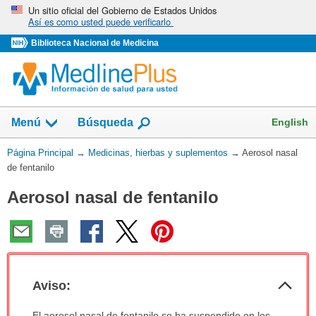
Omita
Un sitio oficial del Gobierno de Estados Unidos
Así es como usted puede verificarlo
y
vaya
Biblioteca Nacional de Medicina
al
Contenido
Mostrar
English
Menú
Búsqueda
el
campo
Usted
Página Principal
→
Medicinas, hierbas y suplementos
→
Aerosol nasal
de
está
de fentanilo
aquí:
Aerosol nasal de fentanilo
Col
Aviso:
sec
Aviso:
El aerosol nasal de fentanilo se ha suspendido en los