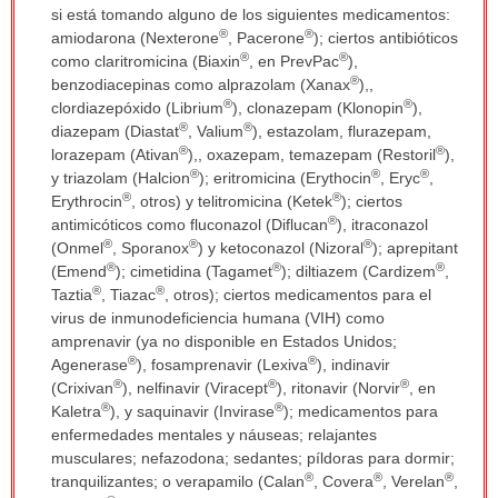
si está tomando alguno de los siguientes medicamentos:
®
®
amiodarona (Nexterone
, Pacerone
); ciertos antibióticos
®
®
como claritromicina (Biaxin
, en PrevPac
),
®
benzodiacepinas como alprazolam (Xanax
),,
®
®
clordiazepóxido (Librium
), clonazepam (Klonopin
),
®
®
diazepam (Diastat
, Valium
), estazolam, flurazepam,
®
®
lorazepam (Ativan
),, oxazepam, temazepam (Restoril
),
®
®
®
y triazolam (Halcion
); eritromicina (Erythocin
, Eryc
,
®
®
Erythrocin
, otros) y telitromicina (Ketek
); ciertos
®
antimicóticos como fluconazol (Diflucan
), itraconazol
®
®
®
(Onmel
, Sporanox
) y ketoconazol (Nizoral
); aprepitant
®
®
®
(Emend
); cimetidina (Tagamet
); diltiazem (Cardizem
,
®
®
Taztia
, Tiazac
, otros); ciertos medicamentos para el
virus de inmunodeficiencia humana (VIH) como
amprenavir (ya no disponible en Estados Unidos;
®
®
Agenerase
), fosamprenavir (Lexiva
), indinavir
®
®
®
(Crixivan
), nelfinavir (Viracept
), ritonavir (Norvir
, en
®
®
Kaletra
), y saquinavir (Invirase
); medicamentos para
enfermedades mentales y náuseas; relajantes
musculares; nefazodona; sedantes; píldoras para dormir;
®
®
®
tranquilizantes; o verapamilo (Calan
, Covera
, Verelan
,