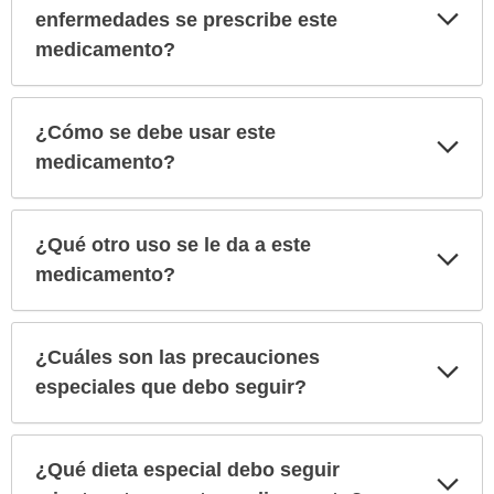
Exp
enfermedades se prescribe este
sec
medicamento?
¿Cómo se debe usar este
Exp
sec
medicamento?
¿Qué otro uso se le da a este
Exp
sec
medicamento?
¿Cuáles son las precauciones
Exp
sec
especiales que debo seguir?
¿Qué dieta especial debo seguir
Exp