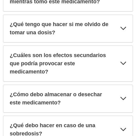
sec
mientras tomo este medicamento?
¿Qué tengo que hacer si me olvido de
Exp
sec
tomar una dosis?
¿Cuáles son los efectos secundarios
Exp
que podría provocar este
sec
medicamento?
¿Cómo debo almacenar o desechar
Exp
sec
este medicamento?
¿Qué debo hacer en caso de una
Exp
sec
sobredosis?