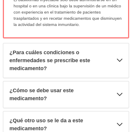
ha
hospital o en una clínica bajo la supervisión de un médico
sido
con experiencia en el tratamiento de pacientes
extendido.
trasplantados y en recetar medicamentos que disminuyen
la actividad del sistema inmunitario.
¿Para cuáles condiciones o
Exp
enfermedades se prescribe este
sec
medicamento?
¿Cómo se debe usar este
Exp
sec
medicamento?
¿Qué otro uso se le da a este
Exp
sec
medicamento?