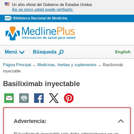
Omita
Un sitio oficial del Gobierno de Estados Unidos
Así es como usted puede verificarlo
y
vaya
Biblioteca Nacional de Medicina
al
Contenido
Mostrar
English
Menú
Búsqueda
el
campo
Usted
Página Principal
→
Medicinas, hierbas y suplementos
→
Basiliximab
de
está
inyectable
aquí:
Basiliximab inyectable
Col
Advertencia:
sec
Advertencia:
El basiliximab inyectable solo debe administrarse en un