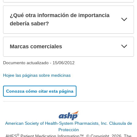
¿Qué otra información de importancia
Exp
sec
debería saber?
Exp
Marcas comerciales
sec
Documento actualizado -
15/06/2012
Hojee las páginas sobre medicinas
Conozca cómo citar esta página
American Society of Health-System Pharmacists, Inc. Cláusula de
Protección
®
AHFS
Patient Medication Information™. © Copyright, 2026. The