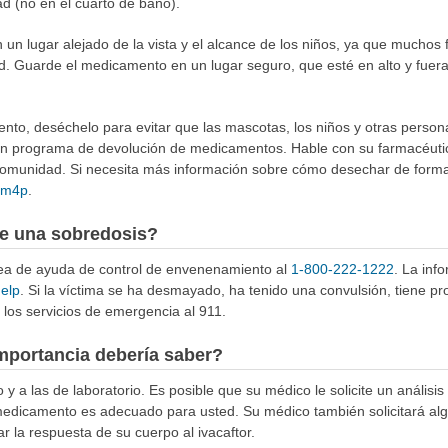
ad (no en el cuarto de baño).
n lugar alejado de la vista y el alcance de los niños, ya que muchos 
d. Guarde el medicamento en un lugar seguro, que esté en alto y fuer
to, deséchelo para evitar que las mascotas, los niños y otras person
 un programa de devolución de medicamentos. Hable con su farmacéuti
munidad. Si necesita más información sobre cómo desechar de forma 
4Rm4p
.
e una sobredosis?
ínea de ayuda de control de envenenamiento al
1-800-222-1222
. La inf
help
. Si la víctima se ha desmayado, ha tenido una convulsión, tiene p
los servicios de emergencia al 911.
mportancia debería saber?
 y a las de laboratorio. Es posible que su médico le solicite un análisis
medicamento es adecuado para usted. Su médico también solicitará alg
 la respuesta de su cuerpo al ivacaftor.