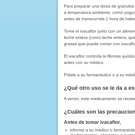
Para preparar una dosis de gránulos d
a temperatura ambiente, como yogur
antes de transcurrida 1 hora de habe
Tome el ivacaftor junto con un alime
leche entera (como leche entera, que
grasas que puede comer con ivacafto
El ivacaftor controla la fibrosis quís
antes con su médico.
Pídale a su farmacéutico o a su médic
¿Qué otro uso se le da a 
A veces, este medicamento se receta
¿Cuáles son las precaucio
Antes de tomar ivacaftor,
informe a su médico o farmacéuti
medicamentos, alimentos o sustanc