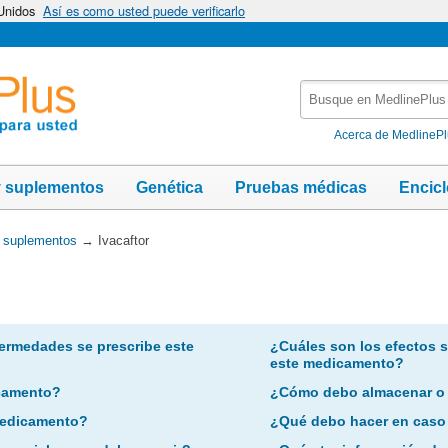
 Unidos
Así es como usted puede verificarlo
Busque
en
MedlinePlus
Acerca de MedlineP
y suplementos
Genética
Pruebas médicas
Encic
y suplementos
→
Ivacaftor
ermedades se prescribe este
¿Cuáles son los efectos 
este medicamento?
camento?
¿Cómo debo almacenar o
 medicamento?
¿Qué debo hacer en caso