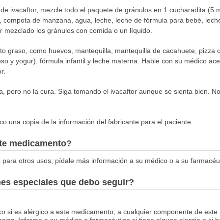
e ivacaftor, mezcle todo el paquete de gránulos en 1 cucharadita (5 ml
, compota de manzana, agua, leche, leche de fórmula para bebé, lec
r mezclado los gránulos con comida o un líquido.
nto graso, como huevos, mantequilla, mantequilla de cacahuete, pizza 
so y yogur), fórmula infantil y leche materna. Hable con su médico ace
r.
tica, pero no la cura. Siga tomando el ivacaftor aunque se sienta bien. No
o una copia de la información del fabricante para el paciente.
este medicamento?
 para otros usos; pídale más información a su médico o a su farmacéut
nes especiales que debo seguir?
co si es alérgico a este medicamento, a cualquier componente de este
ias. Informe a su médico o farmacéutico si tiene alguna alergia o si