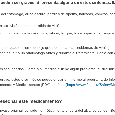
ueden ser graves. Si presenta alguno de estos síntomas, l
 del estómago, orina oscura, pérdida de apetito, náuseas, vómitos, con
rrosa, visión doble o pérdida de visión
n; hinchazón de la cara, ojos, labios, lengua, boca o garganta; respiraci
s (opacidad del lente del ojo que puede causar problemas de visión) en
en acudir a un oftalmólogo antes y durante el tratamiento. Hable con e
tos secundarios. Llame a su médico si tiene algún problema inusual m
 grave, usted o su médico puede enviar un informe al programa de In
imentos y Medicamentos (FDA) en línea (
https://www.fda.gov/Safety/
esechar este medicamento?
ase original, cerrado herméticamente y fuera del alcance de los niñ