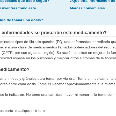
especiales que debo seguir?
¿Qué otra información de
r mientras tomo este
Marcas comerciales
ido de tomar una dosis?
o enfermedades se prescribe este medicamento?
eterminados tipos de fibrosis quística (FQ; una enfermedad hereditaria q
tenece a una clase de medicamentos llamados potenciadores del regula
a (CFTR, por sus siglas en inglés). Su acción consiste en mejorar la f
osidad espesa en los pulmones y mejorar otros síntomas de la fibrosis
medicamento?
comprimidos y gránulos para tomar por vía oral. Tome el medicamento 
 horas entre cada dosis. Tome el ivacaftor aproximadamente a la misma 
e lo indicaron. No tome una cantidad mayor ni menor ni la tome con m
s parta, mastique ni triture.