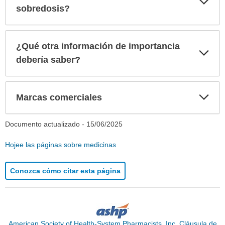
sec
sobredosis?
¿Qué otra información de importancia
Exp
sec
debería saber?
Exp
Marcas comerciales
sec
Documento actualizado -
15/06/2025
Hojee las páginas sobre medicinas
Conozca cómo citar esta página
American Society of Health-System Pharmacists, Inc. Cláusula de