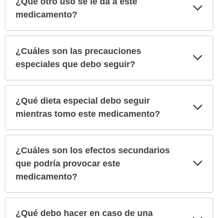
¿Qué otro uso se le da a este
Exp
sec
medicamento?
¿Cuáles son las precauciones
Exp
sec
especiales que debo seguir?
¿Qué dieta especial debo seguir
Exp
sec
mientras tomo este medicamento?
¿Cuáles son los efectos secundarios
Exp
que podría provocar este
sec
medicamento?
¿Qué debo hacer en caso de una
Exp