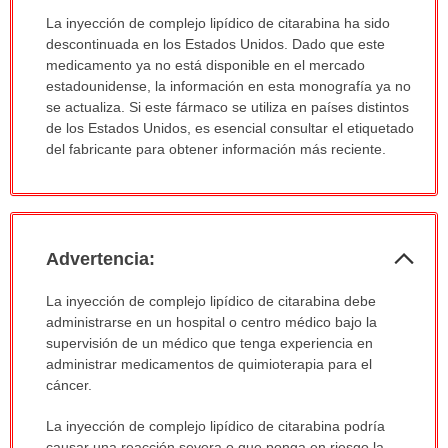
Aviso:
La inyección de complejo lipídico de citarabina ha sido
ha
descontinuada en los Estados Unidos. Dado que este
sido
medicamento ya no está disponible en el mercado
extendido.
estadounidense, la información en esta monografía ya no
se actualiza. Si este fármaco se utiliza en países distintos
de los Estados Unidos, es esencial consultar el etiquetado
del fabricante para obtener información más reciente.
Col
Advertencia:
sec
Advertencia:
La inyección de complejo lipídico de citarabina debe
ha
administrarse en un hospital o centro médico bajo la
sido
supervisión de un médico que tenga experiencia en
extendido.
administrar medicamentos de quimioterapia para el
cáncer.
La inyección de complejo lipídico de citarabina podría
causar una reacción severa o que ponga en riesgo la