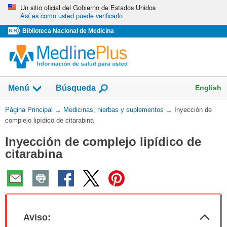
Omita
Un sitio oficial del Gobierno de Estados Unidos
Así es como usted puede verificarlo
y
vaya
Biblioteca Nacional de Medicina
al
Contenido
Mostrar
English
Menú
Búsqueda
el
campo
Usted
Página Principal
→
Medicinas, hierbas y suplementos
→
Inyección de
de
está
complejo lipídico de citarabina
aquí:
Inyección de complejo lipídico de
citarabina
Col
Aviso:
sec