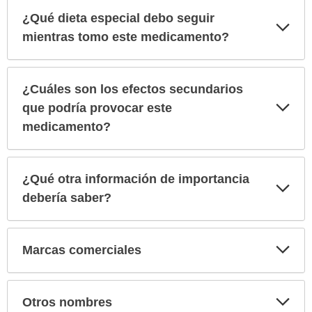
¿Qué dieta especial debo seguir
Exp
sec
mientras tomo este medicamento?
¿Cuáles son los efectos secundarios
Exp
que podría provocar este
sec
medicamento?
¿Qué otra información de importancia
Exp
sec
debería saber?
Exp
Marcas comerciales
sec
Exp
Otros nombres
sec