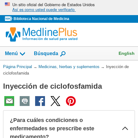
Omita
Un sitio oficial del Gobierno de Estados Unidos
Así es como usted puede verificarlo
y
vaya
Biblioteca Nacional de Medicina
al
Contenido
Mostrar
English
Menú
Búsqueda
el
campo
Usted
Página Principal
→
Medicinas, hierbas y suplementos
→
Inyección de
de
está
ciclofosfamida
aquí:
Inyección de ciclofosfamida
¿Para cuáles condiciones o
Col
enfermedades se prescribe este
sec
medicamento?