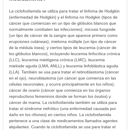
¿Para
La ciclofosfamida se utiliza para tratar el linfoma de Hodgkin
cuáles
(enfermedad de Hodgkin) y el linfoma no Hodgkin (tipos de
condiciones
cáncer que comienzan en un tipo de glóbulos blancos que
o
normalmente combaten las infecciones); micosis fungoide
enfermedades
(un tipo de cáncer de la sangre que aparece primero como
se
erupciones cutáneas); mieloma múltiple (un tipo de cáncer
prescribe
de la médula ósea); y ciertos tipos de leucemia (cáncer de
este
los glóbulos blancos), incluyendo leucemia linfocítica crónica
medicamento?
(LLC), leucemia mielógena crónica (LMC), leucemia
ha
mieloide aguda (LMA, ANLL) y leucemia linfoblástica aguda
sido
(LLA). También se usa para tratar el retinoblastoma (cáncer
extendido.
en el ojo), neuroblastoma (un cáncer que comienza en las
células neuronales, y ocurre principalmente en los niños),
cáncer de ovario (cáncer que comienza en los órganos
reproductivos femeninos donde se forman los óvulos) y
cáncer de mama. La ciclofosfamida también se utiliza para
tratar el síndrome nefrótico (una enfermedad causada por
daño en los riñones) en ciertos niños. La ciclofosfamida
pertenece a una clase de medicamentos llamados agentes
alquilantes. Cuando la ciclofosfamida se usa para tratar el