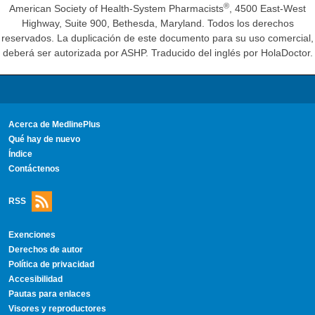
®
American Society of Health-System Pharmacists
, 4500 East-West
Highway, Suite 900, Bethesda, Maryland. Todos los derechos
reservados. La duplicación de este documento para su uso comercial,
deberá ser autorizada por ASHP. Traducido del inglés por HolaDoctor.
Acerca de MedlinePlus
Qué hay de nuevo
Índice
Contáctenos
RSS
Exenciones
Derechos de autor
Política de privacidad
Accesibilidad
Pautas para enlaces
Visores y reproductores