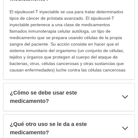
¿Para
El sipuleucel-T inyectable se usa para tratar determinados
cuáles
tipos de cáncer de próstata avanzado. El sipuleucel-T
condiciones
inyectable pertenece a una clase de medicamentos
o
llamados inmunoterapia celular autóloga, un tipo de
enfermedades
medicamento que se prepara usando células de la propia
se
sangre del paciente. Su acción consiste en hacer que el
prescribe
sistema inmunitario del organismo (un conjunto de células,
este
tejidos y órganos que protegen al cuerpo del ataque de
medicamento?
bacterias, virus, células cancerosas y otras sustancias que
ha
causan enfermedades) luche contra las células cancerosas.
sido
extendido.
¿Cómo se debe usar este
Exp
sec
medicamento?
¿Qué otro uso se le da a este
Exp
sec
medicamento?