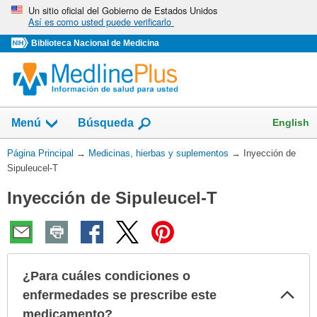
Omita
Un sitio oficial del Gobierno de Estados Unidos
Así es como usted puede verificarlo
y
vaya
Biblioteca Nacional de Medicina
al
Contenido
Mostrar
English
Menú
Búsqueda
el
campo
Usted
Página Principal
→
Medicinas, hierbas y suplementos
→
Inyección de
de
está
Sipuleucel-T
aquí:
Inyección de Sipuleucel-T
¿Para cuáles condiciones o
Col
enfermedades se prescribe este
sec
medicamento?