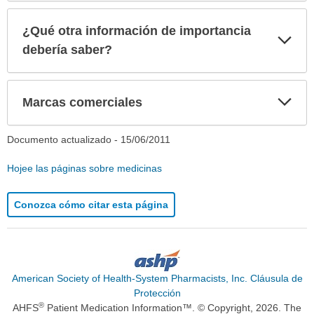
¿Qué otra información de importancia
Exp
sec
debería saber?
Exp
Marcas comerciales
sec
Documento actualizado -
15/06/2011
Hojee las páginas sobre medicinas
Conozca cómo citar esta página
American Society of Health-System Pharmacists, Inc. Cláusula de
Protección
®
AHFS
Patient Medication Information™. © Copyright, 2026. The