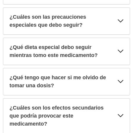
¿Cuáles son las precauciones
Exp
sec
especiales que debo seguir?
¿Qué dieta especial debo seguir
Exp
sec
mientras tomo este medicamento?
¿Qué tengo que hacer si me olvido de
Exp
sec
tomar una dosis?
¿Cuáles son los efectos secundarios
Exp
que podría provocar este
sec
medicamento?