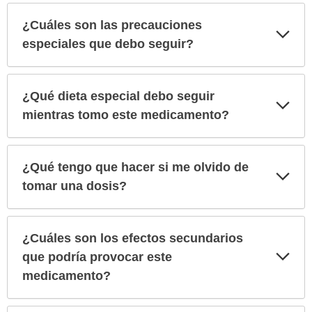
¿Cuáles son las precauciones
Exp
sec
especiales que debo seguir?
¿Qué dieta especial debo seguir
Exp
sec
mientras tomo este medicamento?
¿Qué tengo que hacer si me olvido de
Exp
sec
tomar una dosis?
¿Cuáles son los efectos secundarios
Exp
que podría provocar este
sec
medicamento?