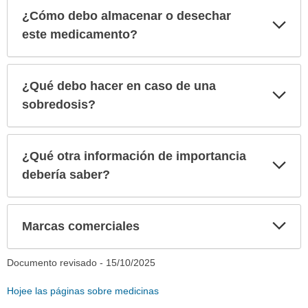
¿Cómo debo almacenar o desechar
Exp
sec
este medicamento?
¿Qué debo hacer en caso de una
Exp
sec
sobredosis?
¿Qué otra información de importancia
Exp
sec
debería saber?
Exp
Marcas comerciales
sec
Documento revisado -
15/10/2025
Hojee las páginas sobre medicinas