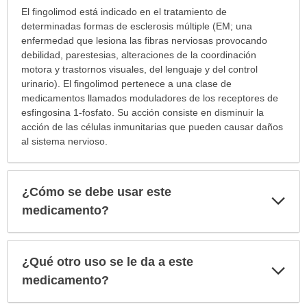
¿Para
El fingolimod está indicado en el tratamiento de
cuáles
determinadas formas de esclerosis múltiple (EM; una
condiciones
enfermedad que lesiona las fibras nerviosas provocando
o
debilidad, parestesias, alteraciones de la coordinación
enfermedades
motora y trastornos visuales, del lenguaje y del control
se
urinario). El fingolimod pertenece a una clase de
prescribe
medicamentos llamados moduladores de los receptores de
este
esfingosina 1-fosfato. Su acción consiste en disminuir la
medicamento?
acción de las células inmunitarias que pueden causar daños
ha
al sistema nervioso.
sido
extendido.
¿Cómo se debe usar este
Exp
sec
medicamento?
¿Qué otro uso se le da a este
Exp
sec
medicamento?