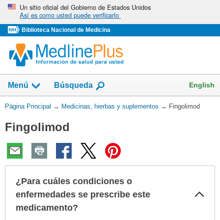
Omita
Un sitio oficial del Gobierno de Estados Unidos
Así es como usted puede verificarlo
y
vaya
Biblioteca Nacional de Medicina
al
Contenido
Mostrar
English
Menú
Búsqueda
el
campo
Usted
Página Principal
→
Medicinas, hierbas y suplementos
→
Fingolimod
de
está
Fingolimod
aquí:
¿Para cuáles condiciones o
Col
enfermedades se prescribe este
sec
medicamento?