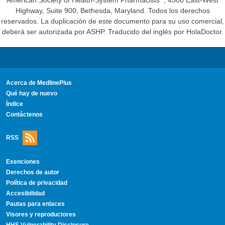
American Society of Health-System Pharmacists
, 4500 East-West
Highway, Suite 900, Bethesda, Maryland. Todos los derechos
reservados. La duplicación de este documento para su uso comercial,
deberá ser autorizada por ASHP. Traducido del inglés por HolaDoctor.
Acerca de MedlinePlus
Qué hay de nuevo
Índice
Contáctenos
RSS
Exenciones
Derechos de autor
Política de privacidad
Accesibilidad
Pautas para enlaces
Visores y reproductores
HHS Vulnerability Disclosure