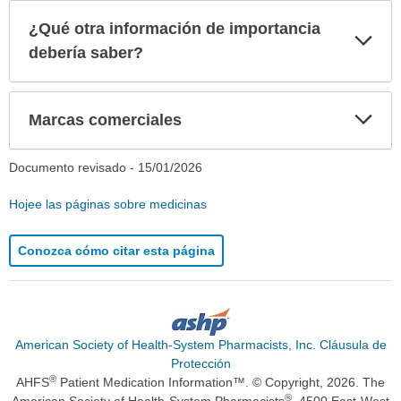
¿Qué otra información de importancia
Exp
sec
debería saber?
Exp
Marcas comerciales
sec
Documento revisado -
15/01/2026
Hojee las páginas sobre medicinas
Conozca cómo citar esta página
American Society of Health-System Pharmacists, Inc. Cláusula de
Protección
®
AHFS
Patient Medication Information™. © Copyright, 2026. The
®