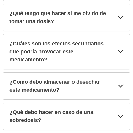
¿Qué tengo que hacer si me olvido de
Exp
sec
tomar una dosis?
¿Cuáles son los efectos secundarios
Exp
que podría provocar este
sec
medicamento?
¿Cómo debo almacenar o desechar
Exp
sec
este medicamento?
¿Qué debo hacer en caso de una
Exp
sec
sobredosis?