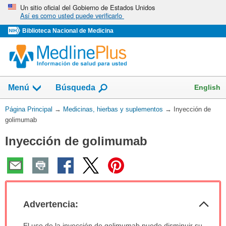
Omita
Un sitio oficial del Gobierno de Estados Unidos
Así es como usted puede verificarlo
y
vaya
Biblioteca Nacional de Medicina
al
Contenido
Mostrar
English
Menú
Búsqueda
el
campo
Usted
Página Principal
→
Medicinas, hierbas y suplementos
→
Inyección de
de
está
golimumab
aquí:
Inyección de golimumab
Col
Advertencia:
sec
Advertencia:
El uso de la inyección de golimumab puede disminuir su