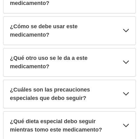
medicamento?
¿Cómo se debe usar este
Exp
sec
medicamento?
¿Qué otro uso se le da a este
Exp
sec
medicamento?
¿Cuáles son las precauciones
Exp
sec
especiales que debo seguir?
¿Qué dieta especial debo seguir
Exp
sec
mientras tomo este medicamento?