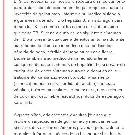
B. Si es necesario, su médico le recetará un medicamento
para tratar esta infección antes de que empiece a usar la
inyección de golimumab. Informe a su médico si tiene o
alguna vez ha tenido TB o hepatitis B, si visitó algún país
donde la TB es común o si ha estado cerca de alguien
que tiene TB. Si tiene alguno de los siguientes síntomas
de TB o si presenta cualquiera de estos síntomas durante
su tratamiento, llame de inmediato a su médico: tos,
pérdida de peso, pérdida del tono muscular o fiebre.
Llame también a su médico de inmediato si tiene
cualquiera de estos síntomas de hepatitis B o si desarrolla
cualquiera de estos síntomas durante o después de su
tratamiento: cansancio excesivo, color amarillento
(ictericia) en piel u ojos, pérdida de apetito, náusea o
vómitos, dolores musculares, orina oscura, deposiciones
de color arcilloso, fiebre, escalofríos, dolor de estómago o
sarpullido.
Algunos niños, adolescentes y adultos jóvenes que
recibieron inyecciones de golimumab y medicamentos
similares desarrollaron cánceres graves o potencialmente
mortales. Infórme al médico de su hijo sobre si su hijo ha