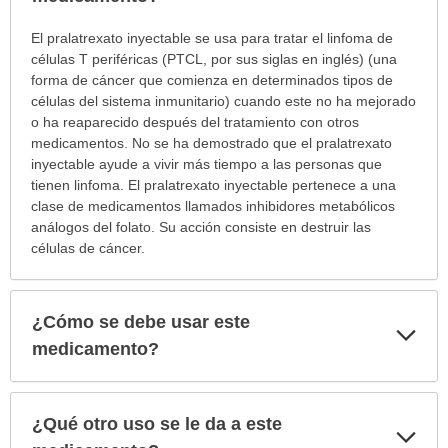
¿Para
El pralatrexato inyectable se usa para tratar el linfoma de
cuáles
células T periféricas (PTCL, por sus siglas en inglés) (una
condiciones
forma de cáncer que comienza en determinados tipos de
o
células del sistema inmunitario) cuando este no ha mejorado
enfermedades
o ha reaparecido después del tratamiento con otros
se
medicamentos. No se ha demostrado que el pralatrexato
prescribe
inyectable ayude a vivir más tiempo a las personas que
este
tienen linfoma. El pralatrexato inyectable pertenece a una
medicamento?
clase de medicamentos llamados inhibidores metabólicos
ha
análogos del folato. Su acción consiste en destruir las
sido
células de cáncer.
extendido.
¿Cómo se debe usar este
Exp
sec
medicamento?
¿Qué otro uso se le da a este
Exp
sec