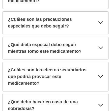
medicamento?
¿Cuáles son las precauciones
Exp
sec
especiales que debo seguir?
¿Qué dieta especial debo seguir
Exp
sec
mientras tomo este medicamento?
¿Cuáles son los efectos secundarios
Exp
que podría provocar este
sec
medicamento?
¿Qué debo hacer en caso de una
Exp
sec
sobredosis?