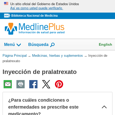
Omita
Un sitio oficial del Gobierno de Estados Unidos
Así es como usted puede verificarlo
y
vaya
Biblioteca Nacional de Medicina
al
Contenido
Mostrar
English
Menú
Búsqueda
el
campo
Usted
Página Principal
→
Medicinas, hierbas y suplementos
→
Inyección de
de
está
pralatrexato
aquí:
Inyección de pralatrexato
¿Para cuáles condiciones o
Col
enfermedades se prescribe este
sec
medicamento?