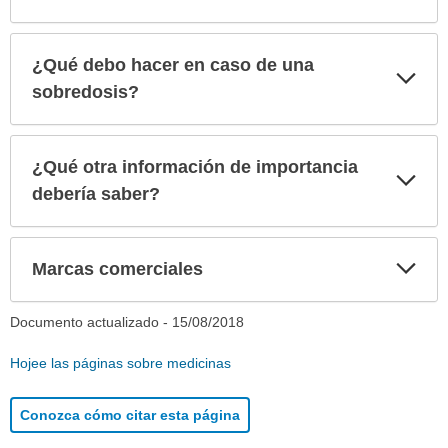
¿Qué debo hacer en caso de una
Exp
sec
sobredosis?
¿Qué otra información de importancia
Exp
sec
debería saber?
Exp
Marcas comerciales
sec
Documento actualizado -
15/08/2018
Hojee las páginas sobre medicinas
Conozca cómo citar esta página