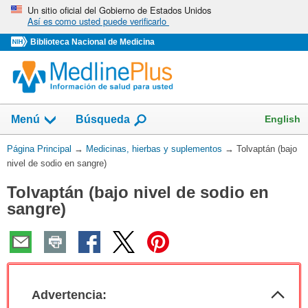
Omita
Un sitio oficial del Gobierno de Estados Unidos
Así es como usted puede verificarlo
y
vaya
Biblioteca Nacional de Medicina
al
Contenido
Mostrar
English
Menú
Búsqueda
el
campo
Usted
Página Principal
→
Medicinas, hierbas y suplementos
→
Tolvaptán (bajo
de
está
nivel de sodio en sangre)
aquí:
Tolvaptán (bajo nivel de sodio en
sangre)
Col
Advertencia:
sec