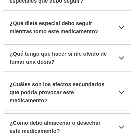
especiales que debo seguir?
¿Qué dieta especial debo seguir
Exp
sec
mientras tomo este medicamento?
¿Qué tengo que hacer si me olvido de
Exp
sec
tomar una dosis?
¿Cuáles son los efectos secundarios
Exp
que podría provocar este
sec
medicamento?
¿Cómo debo almacenar o desechar
Exp
sec
este medicamento?