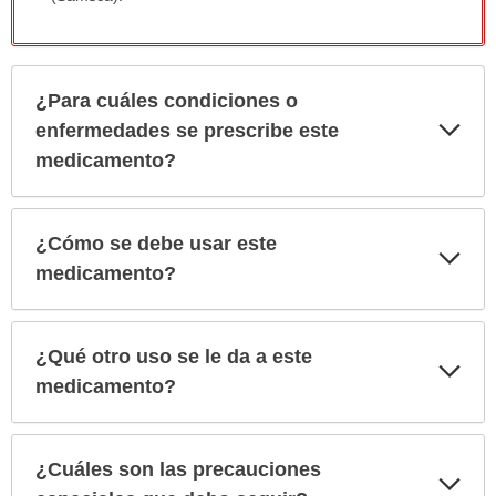
¿Para cuáles condiciones o
Exp
enfermedades se prescribe este
sec
medicamento?
¿Cómo se debe usar este
Exp
sec
medicamento?
¿Qué otro uso se le da a este
Exp
sec
medicamento?
¿Cuáles son las precauciones
Exp
sec