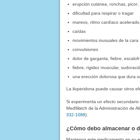
erupción cutánea, ronchas, picor; 
dificultad para respirar o tragar
mareos, ritmo cardíaco acelerado,
caídas
movimientos inusuales de la cara
convulsiones
dolor de garganta, fiebre, escalof
fiebre, rigidez muscular, sudoració
una erección dolorosa que dura v
La iloperidona puede causar otros e
Si experimenta un efecto secundario
MedWatch de la Administración de Al
332-1088
).
¿Cómo debo almacenar o d
Mantenga este medicamento en su env