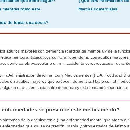
especiales que debo seguir?
¿Qué otra información de
r mientras tomo este
Marcas comerciales
ido de tomar una dosis?
los adultos mayores con demencia (pérdida de memoria y de la funció
 medicamentos antipsicóticos como la iloperidona. Los adultos mayor
 accidente cerebrovascular o un miniaccidente cerebrovascular durante 
or la Administración de Alimentos y Medicamentos (FDA, Food and Drug
uales en adultos mayores que padecen demencia. Hable con el médico
 o alguien que usted cuida sufre demencia y está tomando iloperidona.
o enfermedades se prescribe este medicamento?
r los síntomas de la esquizofrenia (una enfermedad mental que afecta a
una enfermedad que causa depresión, manía y otros estados de ánimo a