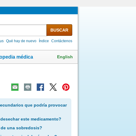
BUSCAR
lus
Qué hay de nuevo
Índice
Contáctenos
English
lopedia médica
secundarios que podría provocar
 desechar este medicamento?
 de una sobredosis?