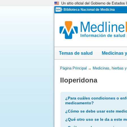
Un sitio oficial del Gobierno de Estados
Omita
y
Biblioteca Nacional de Medicina
vaya
al
Contenido
Temas de salud
Medicinas 
Usted
Página Principal
→
Medicinas, hierbas 
está
Iloperidona
aquí:
¿Para cuáles condiciones o enf
medicamento?
¿Cómo se debe usar este medi
¿Qué otro uso se le da a este