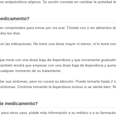
antipsicóticos atípicos. Su acción consiste en cambiar la actividad de
medicamento?
 en comprimidos para tomar por vía oral. Tómelo con o sin alimentos do
dos los días.
n las indicaciones. No tome una dosis mayor ni menor, ni lo tome con 
que inicie con una dosis baja de iloperidona y que incremente gradual
 también tendrá que empezar con una dosis baja de iloperidona y aume
 cualquier momento de su tratamiento.
olar sus síntomas, pero no curará su afección. Puede tomarla hasta 2
 síntomas. Continúe tomando la iloperidona incluso si se siente bien. N
este medicamento?
 para otros usos; pídale más información a su médico o a su farmacéut