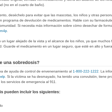
ad (no en el cuarto de baño).
to, deséchelo para evitar que las mascotas, los niños y otras person
 un programa de devolución de medicamentos. Hable con su farmacéuti
munidad. Si necesita más información sobre cómo desechar de forma 
4Rm4p
.
n lugar alejado de la vista y el alcance de los niños, ya que muchos 
d. Guarde el medicamento en un lugar seguro, que esté en alto y fuer
e una sobredosis?
ínea de ayuda de control de envenenamiento al
1-800-222-1222
. La inf
help
. Si la víctima se ha desmayado, ha tenido una convulsión, tiene p
los servicios de emergencia al 911.
 pueden incluir los siguientes:
do