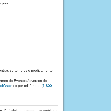
s pies
ientras se tome este medicamento.
formes de Eventos Adversos de
MedWatch
) o por teléfono al (
1-800-
os. Guárdelo a temperatura ambiente