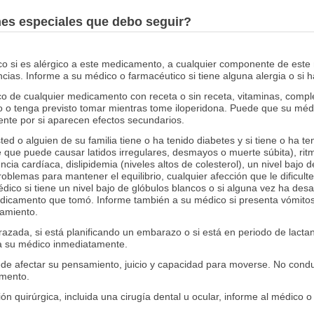
nes especiales que debo seguir?
co si es alérgico a este medicamento, a cualquier componente de este
ias. Informe a su médico o farmacéutico si tiene alguna alergia o si
o de cualquier medicamento con receta o sin receta, vitaminas, compl
 o tenga previsto tomar mientras tome iloperidona. Puede que su médi
ente por si aparecen efectos secundarios.
ed o alguien de su familia tiene o ha tenido diabetes y si tiene o ha t
que puede causar latidos irregulares, desmayos o muerte súbita), ritmo
ncia cardíaca, dislipidemia (niveles altos de colesterol), un nivel bajo
blemas para mantener el equilibrio, cualquier afección que le dificult
ico si tiene un nivel bajo de glóbulos blancos o si alguna vez ha desar
icamento que tomó. Informe también a su médico si presenta vómitos 
tamiento.
razada, si está planificando un embarazo o si está en periodo de lact
 a su médico inmediatamente.
ede afectar su pensamiento, juicio y capacidad para moverse. No cond
amento.
ón quirúrgica, incluida una cirugía dental u ocular, informe al médico 