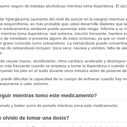
nsumo seguro de bebidas alcohólicas mientras toma iloperidona. El alc
r hiperglicemia (aumento del nivel de azúcar en la sangre) mientras
iene esquizofrenia, es más probable que usted desarrolle diabetes que 
a o medicamentos similares puede aumentar este riesgo. Informe a su 
 mientras toma iloperidona: sed extrema, micción frecuente, hambre ex
 de inmediato si presenta alguno de estos síntomas, ya que un nivel 
n grave conocida como cetoacidosis. La cetoacidosis puede convertirse 
omas de cetoacidosis incluyen: boca seca, náusea y vómitos, falta de alie
a.
ede causar mareo, aturdimiento, ritmo cardíaco acelerado y desmayos
es más frecuente cuando se empieza a tomar la iloperidona o cuando a
oyando los pies en el suelo durante unos minutos antes de ponerse de 
puede dificultar la capacidad de su cuerpo de enfriarse cuando hay mu
o exponerse a calor extremo.
seguir mientras tomo este medicamento?
pomelo y beber zumo de pomelo mientras toma este medicamento.
 olvido de tomar una dosis?