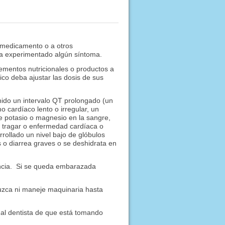
 medicamento o a otros
 ha experimentado algún síntoma.
ementos nutricionales o productos a
co deba ajustar las dosis de sus
enido un intervalo QT prolongado (un
 cardíaco lento o irregular, un
 de potasio o magnesio en la sangre,
e tragar o enfermedad cardíaca o
rollado un nivel bajo de glóbulos
o diarrea graves o se deshidrata en
ancia. Si se queda embarazada
uzca ni maneje maquinaria hasta
o al dentista de que está tomando