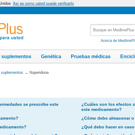
 Unidos
Así es como usted puede verificarlo
Busque
en
MedlinePlus
Acerca de MedlineP
y suplementos
Genética
Pruebas médicas
Encic
y suplementos
→
Iloperidona
ermedades se prescribe este
¿Cuáles son los efectos 
este medicamento?
camento?
¿Cómo debo almacenar o
 medicamento?
¿Qué debo hacer en caso