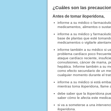
¿Cuáles son las precaucio
Antes de tomar iloperidona,
informe a su médico o farmacéuti
medicamentos, alimentos o sustanc
informe a su médico y farmacéutic
base de plantas que esté tomando
medicamentos o vigilarle atentam
informe también a su médico si ust
problema cardíaco poco frecuente 
ataque cardíaco reciente, insuficie
convulsiones, cáncer de mama, pro
hepática. Informe también a su méd
como efecto secundario de un med
cualquier momento durante el tra
informe a su médico si está emba
mientras toma iloperidona, llame
debe saber que la iloperidona pu
saber cómo le afecta este medic
si va a someterse a una intervenci
iloperidona.