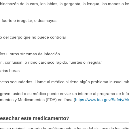
hinchazón de la cara, los labios, la garganta, la lengua, las manos o lo
 fuerte o irregular, o desmayos
 o del cuerpo que no puede controlar
ríos u otros síntomas de infección
n, confusión, o ritmo cardíaco rápido, fuertes o irregular
arias horas
fectos secundarios. Llame al médico si tiene algún problema inusual m
 grave, usted o su médico puede enviar un informe al programa de In
imentos y Medicamentos (FDA) en línea (
https://www.fda.gov/Safety/
esechar este medicamento?
ase original, cerrado herméticamente y fuera del alcance de los niñ