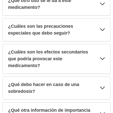
¿Qué otro uso se le da a este
Exp
sec
medicamento?
¿Cuáles son las precauciones
Exp
sec
especiales que debo seguir?
¿Cuáles son los efectos secundarios
Exp
que podría provocar este
sec
medicamento?
¿Qué debo hacer en caso de una
Exp
sec
sobredosis?
¿Qué otra información de importancia
Exp