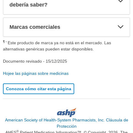
sec
debería saber?
Exp
Marcas comerciales
sec
¶
Este producto de marca ya no está en el mercado. Las
alternativas genéricas pueden estar disponibles.
Documento revisado -
15/12/2025
Hojee las páginas sobre medicinas
Conozca cómo citar esta página
American Society of Health-System Pharmacists, Inc. Cláusula de
Protección
®
AHFS
Patient Medication Information™. © Copyright, 2026. The