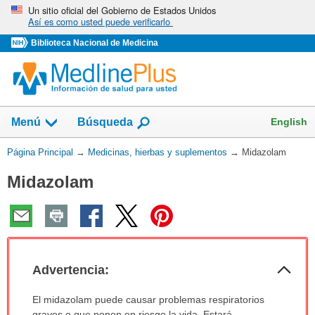
Omita
Un sitio oficial del Gobierno de Estados Unidos
Así es como usted puede verificarlo
y
vaya
Biblioteca Nacional de Medicina
al
Contenido
Mostrar
English
Menú
Búsqueda
el
campo
Usted
Página Principal
→
Medicinas, hierbas y suplementos
→
Midazolam
de
está
Midazolam
aquí:
Col
Advertencia:
sec
Advertencia:
El midazolam puede causar problemas respiratorios
ha
graves o que ponen en riesgo la vida. Estará