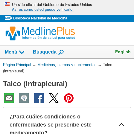
Omita
Un sitio oficial del Gobierno de Estados Unidos
Así es como usted puede verificarlo
y
vaya
Biblioteca Nacional de Medicina
al
Contenido
Mostrar
English
Menú
Búsqueda
el
campo
Usted
Página Principal
→
Medicinas, hierbas y suplementos
→
Talco
de
está
(intrapleural)
aquí:
Talco (intrapleural)
¿Para cuáles condiciones o
Col
enfermedades se prescribe este
sec
medicamento?