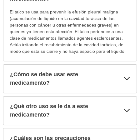
¿Para
El talco se usa para prevenir la efusión pleural maligna
cuáles
(acumulación de líquido en la cavidad torácica de las
condiciones
personas con cáncer u otras enfermedades graves) en
o
quienes ya tienen esta afección. El talco pertenece a una
enfermedades
clase de medicamentos llamados agentes esclerosantes.
se
Actúa irritando el recubrimiento de la cavidad torácica, de
prescribe
modo que ésta se cierre y no haya espacio para el líquido.
este
medicamento?
ha
¿Cómo se debe usar este
Exp
sido
sec
medicamento?
extendido.
¿Qué otro uso se le da a este
Exp
sec
medicamento?
¿Cuáles son las precauciones